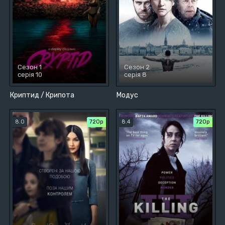
Сезон 1
Сезон 2
серія 10
серія 8
Криптид / Крипота
Модус
8.0
720р
8.4
720р