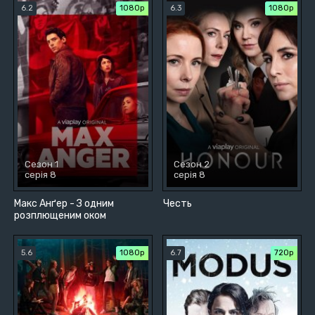
6.2
1080p
6.3
1080p
Сезон 1
Сезон 2
серія 8
серія 8
Макс Анґер - З одним
Честь
розплющеним оком
5.6
1080p
6.7
720р