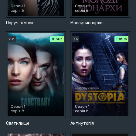
Сезон 1
Сезон 2
серія 6
серія 6
Поруч зі мною
Молоді монархи
6.8
1080p
7.5
1080p
Сезон 1
Сезон 1
серія 8
серія 8
Святилище
Антиутопія