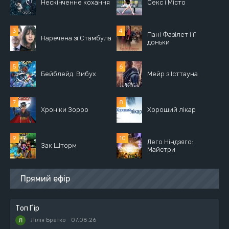
Нескінченне кохання
Секс і Місто
Пані Фазілет і її
Наречена зі Стамбула
доньки
Бейблейд. Вибух
Мейр з Істтауна
Хроніки Зорро
Хороший лікар
Лего Ніндзяго:
Зак Шторм
Майстри
Прямий ефір
Топ Ґір
Лілія Братко
07.08.26