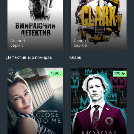
Сезон 1
Сезон 1
серія 3
серія 6
Детектив, що помирає
Кларк
6.1
1080p
8.5
1080p