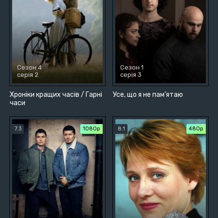
Сезон 4
Сезон 1
серія 2
серія 3
Хроніки кращих часів / Гарні
Усе, що я не пам’ятаю
часи
7.3
1080p
8.1
480р