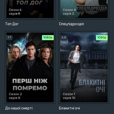
Сезон 1
Сезон 4
серія 8
серія 2
Топ Дог
Спецпідрозділ
7.7
1080p
6.8
1080p
Сезон 2
Сезон 1
серія 8
серія 10
До нашої смерті
Блакитні очі