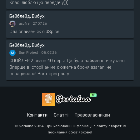
Клас, люблю цю передачу)))
Бейблейд. Вибух
asp1re
27.07.26
Олд спайзен як oldSpice
Бейблейд. Вибух
Sun Project
08.07.26
СПОЙЛЕР 2 сезон 40 серія. Це було найменш очікувано.
Вперше в історії аніме сюжетна броня взагалі не
спрацювала! Волт програв у
Контакти
Статті
Правовласникам
© Serialno 2024. При копюванні інформації з сайту зворотнє
посилання обов'язкове!