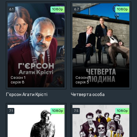
6.1
1080p
6.7
1080p
Сезон 1
Сезон 1
серія 8
серія 3
Г’єрсон Агати Крісті
Четверта особа
7.1
1080p
7.5
1080p