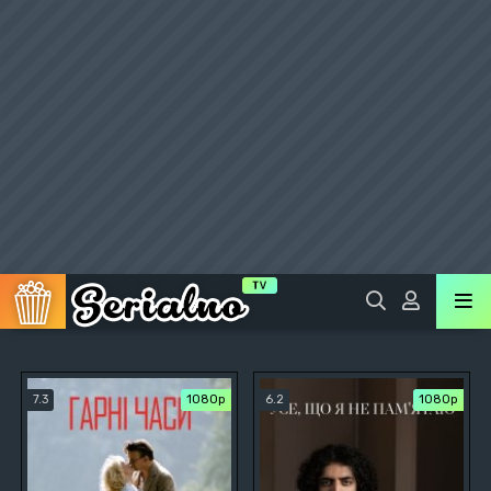
7.3
1080p
6.2
1080p