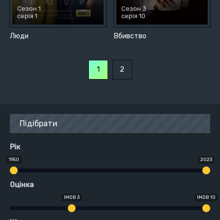
Сезон 1
Сезон 3
серія 1
серія 10
Люди
Вбивство
1
2
Підібрати
Рік
1950
2023
Оцінка
IMDB 3
IMDB 10