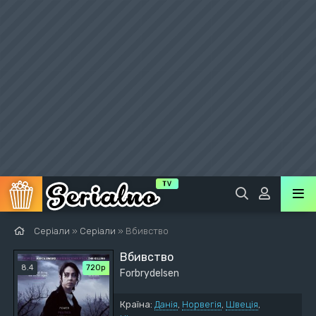
Серіали
»
Серіали
» Вбивство
Вбивство
8.4
720р
Forbrydelsen
Країна:
Данія
,
Норвегія
,
Швеція
,