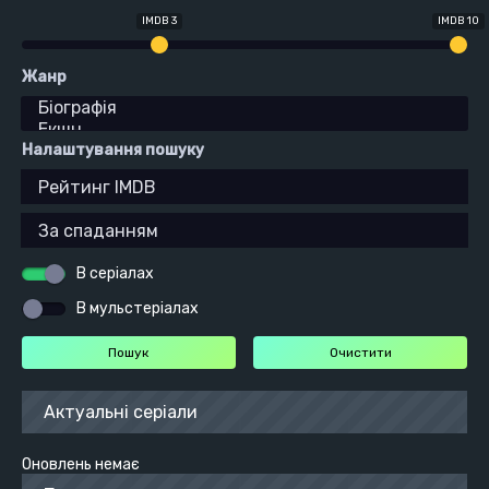
IMDB 3
IMDB 10
Жанр
Налаштування пошуку
В серіалах
В мульстеріалах
Актуальні серіали
Оновлень немає