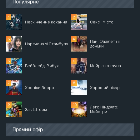
Популярне
Нескінченне кохання
Секс і Місто
Пані Фазілет і її
Наречена зі Стамбула
доньки
Бейблейд. Вибух
Мейр з Істтауна
Хроніки Зорро
Хороший лікар
Лего Ніндзяго:
Зак Шторм
Майстри
Прямий ефір