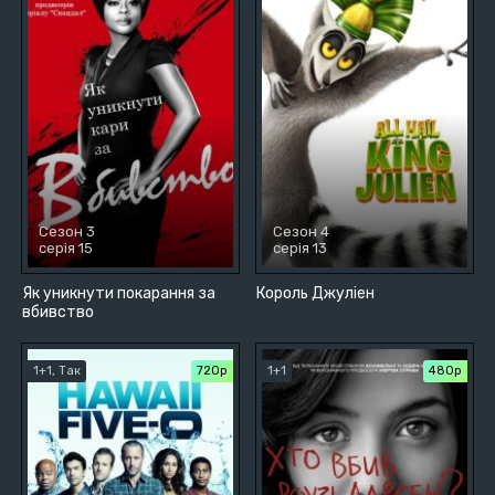
Сезон 3
Сезон 4
серія 15
серія 13
Як уникнути покарання за
Король Джуліен
вбивство
1+1, Так
720р
1+1
480р