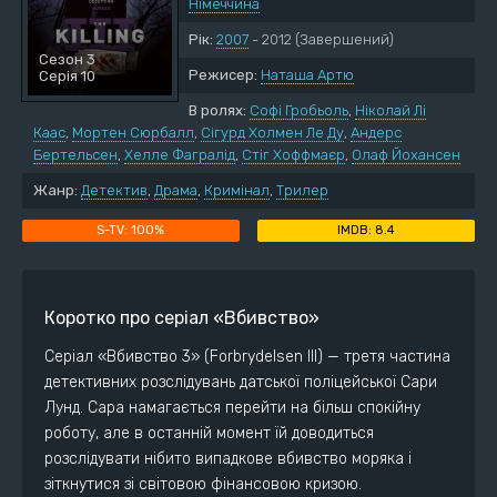
Німеччина
Рік:
2007
- 2012
(Завершений)
Сезон 3
Режисер:
Наташа Артю
Серія 10
В ролях:
Софі Гробьоль
,
Ніколай Лі
Каас
,
Мортен Сюрбалл
,
Сігурд Холмен Ле Ду
,
Андерс
Бертельсен
,
Хелле Фагралід
,
Стіг Хоффмаєр
,
Олаф Йохансен
Жанр:
Детектив
,
Драма
,
Кримінал
,
Трилер
100%
8.4
Коротко про серіал «Вбивство»
Серіал «Вбивство 3» (Forbrydelsen III) — третя частина
детективних розслідувань датської поліцейської Сари
Лунд. Сара намагається перейти на більш спокійну
роботу, але в останній момент їй доводиться
розслідувати нібито випадкове вбивство моряка і
зіткнутися зі світовою фінансовою кризою.