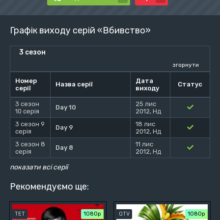
Графік виходу серій «Вбивство»
3 сезон
згорнути
Номер
Дата
Назва серії
Статус
серії
виходу
3 сезон
25 лис
Day 10
10 серія
2012, Нд
3 сезон 9
18 лис
Day 9
серія
2012, Нд
3 сезон 8
11 лис
Day 8
серія
2012, Нд
показати всі серії
Рекомендуємо ще:
ТЕТ
1080p
QTV
1080p