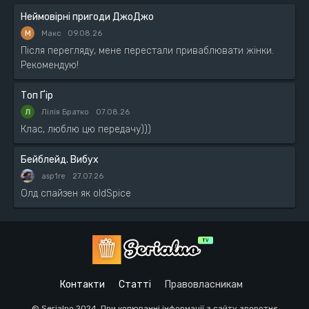
Неймовірні пригоди ДжоДжо
М
Макс
09.08.26
Після перегляду, мене перестали приваблювати жінки.
Рекомендую!
Топ Ґір
Лілія Братко
07.08.26
Клас, люблю цю передачу)))
Бейблейд. Вибух
asp1re
27.07.26
Олд спайзен як oldSpice
Контакти
Статті
Правовласникам
© Serialno 2024. При копюванні інформації з сайту зворотнє