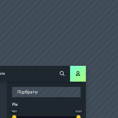
али
Підібрати
Рік
1950
2023