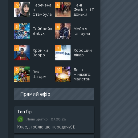
Наречена
Пані
зі
Фазілет і її
Стамбула
доньки
Бейблейд.
Мейр з
Вибух
Істтауна
Хроніки
Хороший
Зорро
лікар
Лего
Зак
Ніндзяго:
Шторм
Майстри
Прямий ефір
Топ Ґір
Лілія Братко
07.08.26
Клас, люблю цю передачу)))