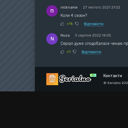
nickname
27 лютого 2021 21:02
Коли 4 сезон?
+16
Відповісти
Nusa
3 серпня 2022 14:05
N
Серіал дуже сподобалася чекаю п
+1
Відповісти
Контакти
© Serialno 20