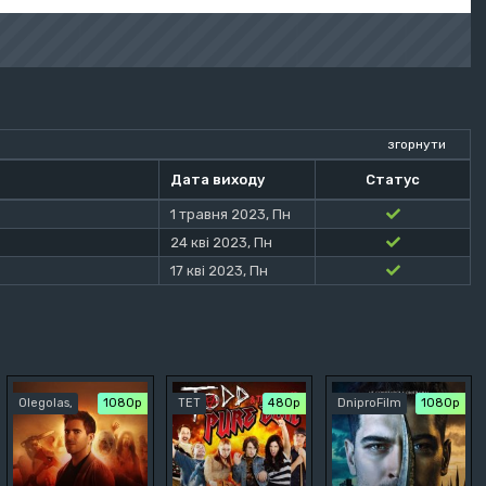
згорнути
Дата виходу
Статус
1 травня 2023, Пн
24 кві 2023, Пн
17 кві 2023, Пн
Olegolas,
1080p
ТЕТ
480р
DniproFilm
1080p