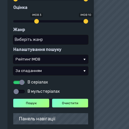
Оцінка
IMDB 3
IMDB 10
Жанр
Налаштування пошуку
Рейтинг IMDB
За спаданням
В серіалах
В мульстеріалах
Панель навігації