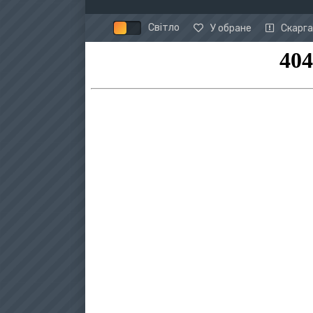
Світло
У обране
Скарга