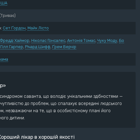
США
нний
Пригоди
ектив
Трилер
(Триває)
ументальний
Жахи
:
Сет Ґордон
,
Майк Лісто
ма
Фантастика
рія
Фентезі
Фредді Хаймор
,
Ніколас Гонсалес
,
Антонія Томас
,
Чуку Моду
,
Бо
едія
,
Гілл Гарпер
,
Річард Шифф
,
Ґрем Верчір
рама
ар»
з синдромом саванта, що володіє унікальними здібностями —
чутливістю до проблем, що спалахує всередині людського
ом, незважаючи на те, що в особистісному плані його
ного дитини.
ороший лікар в хорошій якості