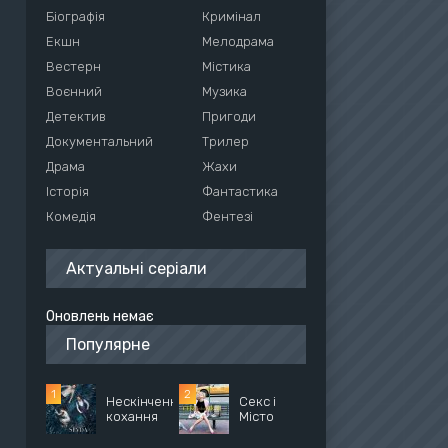
Біографія
Кримінал
Екшн
Мелодрама
Вестерн
Містика
Воєнний
Музика
Детектив
Пригоди
Документальний
Трилер
Драма
Жахи
Історія
Фантастика
Комедія
Фентезі
Актуальні серіали
Оновлень немає
Популярне
Нескінченне
Секс і
кохання
Місто