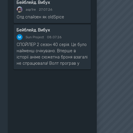
Бейблейд. Вибух
asp1re
27.07.26
Олд спайзен як oldSpice
Бейблейд. Вибух
Sun Project
08.07.26
СПОЙЛЕР 2 сезон 40 серія. Це було
найменш очікувано. Вперше в
історії аніме сюжетна броня взагалі
не спрацювала! Волт програв у