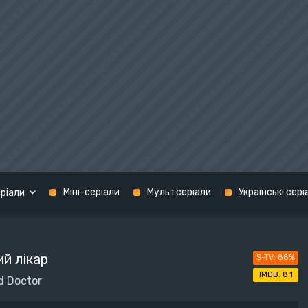
Міні-серіали
Мультсеріали
Українські сері
ріали
Кримінал
й лікар
88%
графія
Мелодрама
США
8.1
d Doctor
н
Містика
Україна
терн
Музика