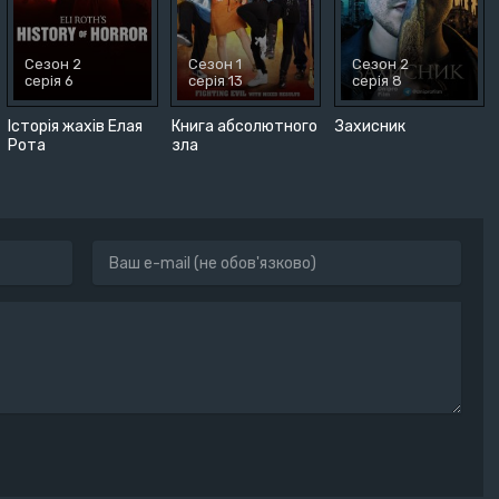
Сезон 2
Сезон 1
Сезон 2
серія 6
серія 13
серія 8
Історія жахів Елая
Книга абсолютного
Захисник
Рота
зла