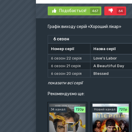
Подобається!
467
64
Графік виходу серій «Хороший лікар»
6 сезон
Номер серії
Назва серії
6 сезон 22 серія
Love's Labor
6 сезон 21 серія
A Beautiful Day
6 сезон 20 серія
Blessed
показати всі серії
Рекомендуємо ще:
34 канал
720р
Новий канал
720р