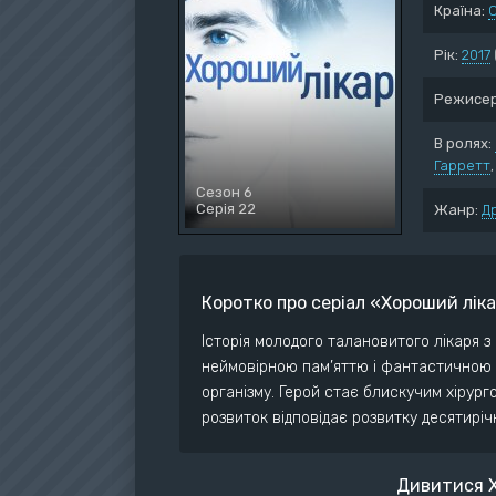
Країна:
Воє
Дет
Рік:
2017
Док
Режисер
Дра
Істо
В ролях:
Гарретт
Ком
Сезон 6
Серія 22
Жанр:
Д
Коротко про серіал «Хороший лік
Історія молодого талановитого лікаря 
неймовірною пам’яттю і фантастичною 
організму. Герой стає блискучим хірург
розвиток відповідає розвитку десятиріч
Дивитися Х