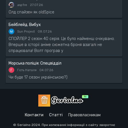
asp1re
27.07.26
Олд спайзен як oldSpice
Бейблейд. Вибух
Sun Project
08.07.26
СПОЙЛЕР 2 сезон 40 серія. Це було найменш очікувано.
Вперше в історії аніме сюжетна броня взагалі не
спрацювала! Волт програв у
Морська поліція: Спецвідділ
Г
Гість Наталя
04.07.26
Чи буде 17 сезон українською?)
Контакти
Статті
Правовласникам
© Serialno 2024. При копюванні інформації з сайту зворотнє