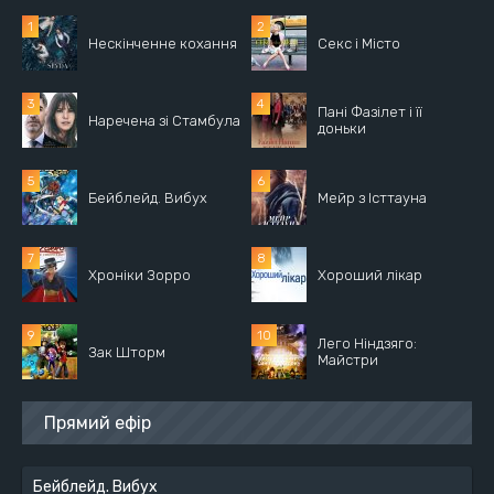
Нескінченне кохання
Секс і Місто
Пані Фазілет і її
Наречена зі Стамбула
доньки
Бейблейд. Вибух
Мейр з Істтауна
Хроніки Зорро
Хороший лікар
Лего Ніндзяго:
Зак Шторм
Майстри
Прямий ефір
Бейблейд. Вибух