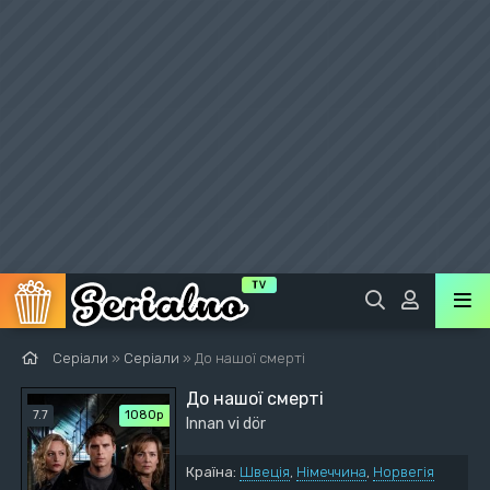
Серіали
»
Серіали
» До нашої смерті
До нашої смерті
7.7
1080p
Innan vi dör
Країна:
Швеція
,
Німеччина
,
Норвегія