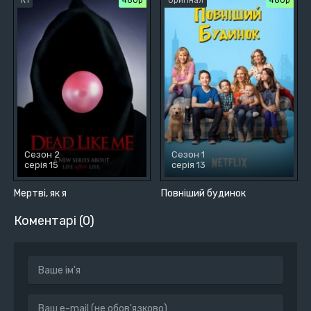
К1
480р
Оригінал
480р
Сезон 2
Сезон 1
серія 15
серія 13
Мертві, як я
Повніший будинок
Коментарі (0)