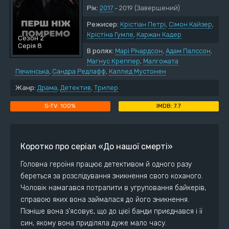
Рік:
2017
- 2019
(Завершений)
Режисер:
Крістіан Петрі
,
Сімон Кайзер
,
Крістіна Гумле
,
Каржан Кадер
Сезон 2
Серія 8
В ролях:
Марі Річардсон
,
Адам Палссон
,
Магнус Креппер
,
Малгожата
Печинська
,
Сандра Редлафф
,
Каллед Мустонен
Жанр:
Драма
,
Детектив
,
Трилер
100%
7.7
Коротко про серіал «До нашої смерті»
Головна героїня працює детективом й одного разу
береться за розслідування зникнення свого коханого.
Чоловік намагався потрапити в угруповання байкерів,
справою яких вона займалася до його зникнення.
Пізніше вона з’ясовує, що до цієї банди приєднався і її
син, якому вона приділяла дуже мало часу.