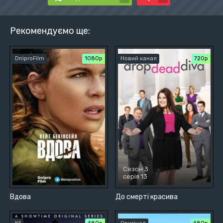
Рекомендуємо ще:
DniproFilm
1080p
Новий канал
720р
Сезон 3
серія 13
Вдова
До смерті красива