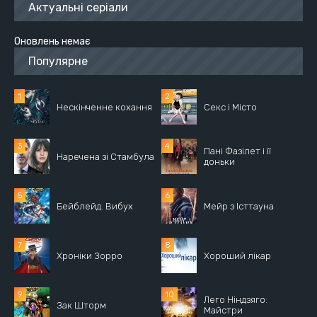
Актуальні серіали
Оновлень немає
Популярне
Нескінченне кохання
Секс і Місто
Пані Фазілет і її
Наречена зі Стамбула
доньки
Бейблейд. Вибух
Мейр з Істтауна
Хроніки Зорро
Хороший лікар
Лего Ніндзяго:
Зак Шторм
Майстри