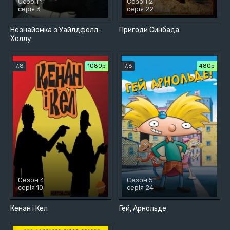
Сезон 1
Сезон 2
серія 3
серія 22
Незнайомка з Уайлдфелл-
Пригоди Синбада
Холлу
7.8
1080p
7.6
480р
Сезон 4
Сезон 5
серія 10
серія 24
Кенан і Кел
Гей, Арнольде