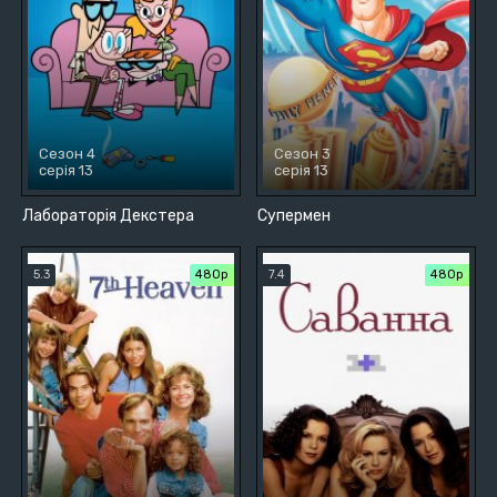
Сезон 4
Сезон 3
серія 13
серія 13
Лабораторія Декстера
Супермен
5.3
480р
7.4
480р