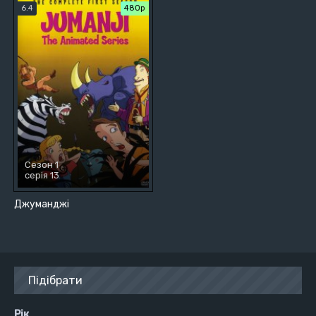
6.4
480р
Сезон 1
серія 13
Джуманджі
Підібрати
Рік