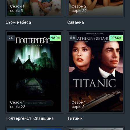
Сезон 1
Сезон 2
серія 5
серія 22
Сьомі небеса
Саванна
7.0
480р
5.8
1080p
Сезон 4
Сезон 1
серія 22
серія 2
Полтергейст. Спадщина
Титанік