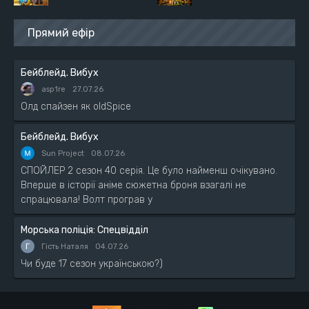
Прямий ефір
Бейблейд. Вибух
asp1re
27.07.26
Олд спайзен як oldSpice
Бейблейд. Вибух
Sun Project
08.07.26
СПОЙЛЕР 2 сезон 40 серія. Це було найменш очікувано.
Вперше в історії аніме сюжетна броня взагалі не
спрацювала! Волт програв у
Морська поліція: Спецвідділ
Г
Гість Наталя
04.07.26
Чи буде 17 сезон українською?)