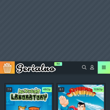
7.9
480р
8.1
1080p