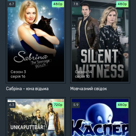
6.7
480р
7.8
480р
Сезон 3
Сезон 14
серія 16
серія 10
Сабріна – юна відьма
Мовчазний свідок
6.3
720р
5.9
480р