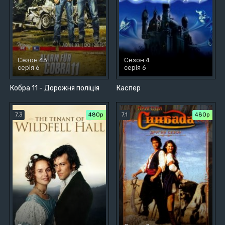
Сезон 43
Сезон 4
серія 6
серія 6
Кобра 11 - Дорожня поліція
Каспер
7.3
480р
7.1
480р