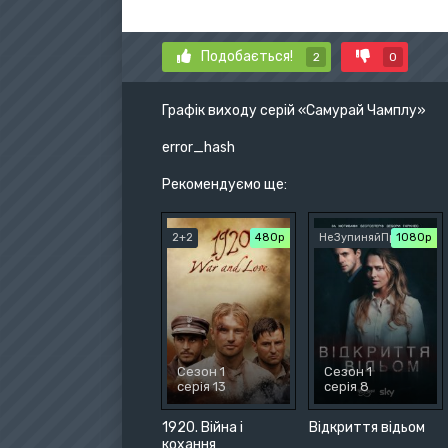
Подобається!
2
0
Графік виходу серій «Самурай Чамплу»
error_hash
Рекомендуємо ще:
2+2
480р
НеЗупиняйПр
1080p
Сезон 1
Сезон 1
серія 13
серія 8
1920. Війна і
Відкриття відьом
кохання