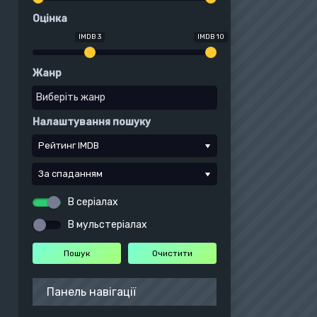
Оцінка
IMDB 3
IMDB 10
Жанр
Налаштування пошуку
Рейтинг IMDB
За спаданням
В серіалах
В мульстеріалах
Панель навігації