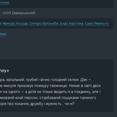
понія
нний
Пригоди
ектив
Трилер
- 2005
(Завершений)
ументальний
Жахи
:
Мамору Хосода
,
Сінічіро Ватанабе
,
Ендо Хіротака
,
Сайо Ямамото
ма
Фантастика
рія
Фентезі
німе
едія
мплу»
а, запальний, грубий і вічно голодний селюк. Дзін —
иє минуле приховує похмуру таємницю. Немає в світі двох
 на одного — а доля не тільки зводить їх в поєдинку, але і
ямованій юній персоні, стурбованій пошуками таємного
рія про кохання, дружбу і мужність… чи ні?