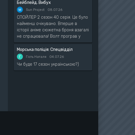
Бейблейд. Вибух
Sun Project
08.07.26
СПОЙЛЕР 2 сезон 40 серія. Це було
найменш очікувано. Вперше в
історії аніме сюжетна броня взагалі
не спрацювала! Волт програв у
Морська поліція: Спецвідділ
Г
Гість Наталя
04.07.26
Чи буде 17 сезон українською?)