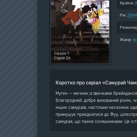
Країна:
Я
Воє
Дет
Рік:
2004
Док
Режисер
Дра
Істо
Жанр:
А
Ком
Сезон 1
Серія 26
Коротко про серіал «Самурай Ча
Муген — мечник із звичками брейкдансер
благородний, добре вихований ронін, ч
інших самураїв, настільки несхожих один
примушує приєднатися до Фуу, цілеспр
самурая, що пахне соняшниками. Це істо