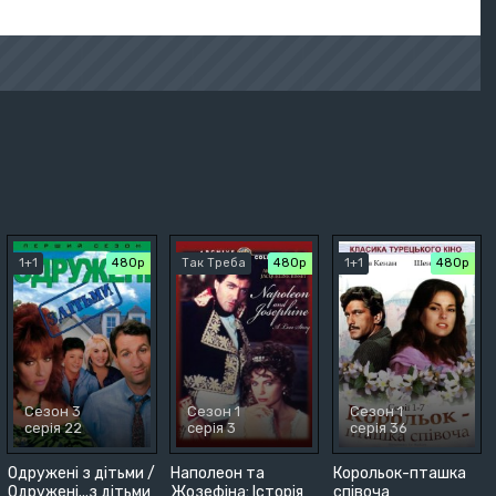
1+1
480р
Так Треба
480р
1+1
480р
Сезон 3
Сезон 1
Сезон 1
серія 22
серія 3
серія 36
Одружені з дітьми /
Наполеон та
Корольок-пташка
Одружені...з дітьми
Жозефіна: Історія
співоча