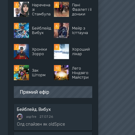
Наречена
Пані
зі
Фазілет і її
Стамбула
доньки
Бейблейд.
Мейр з
Вибух
Істтауна
Хроніки
Хороший
Зорро
лікар
Лего
Зак
Ніндзяго:
Шторм
Майстри
Прямий ефір
Бейблейд. Вибух
asp1re
27.07.26
Олд спайзен як oldSpice