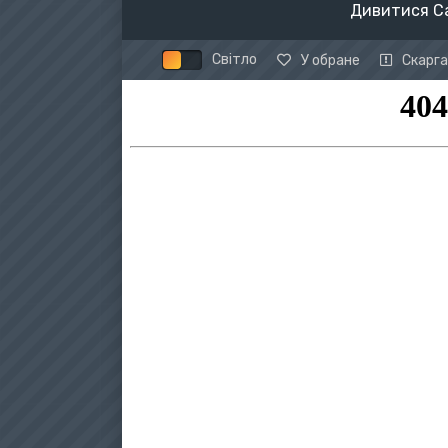
Дивитися Са
Світло
У обране
Скарга