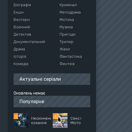
Біографія
Кримінал
Екшн
Мелодрама
Вестерн
Містика
Воєнний
Музика
Детектив
Пригоди
Документальний
Трилер
Драма
Жахи
Історія
Фантастика
Комедія
Фентезі
Актуальні серіали
Оновлень немає
Популярне
Нескінченне
Секс і
кохання
Місто