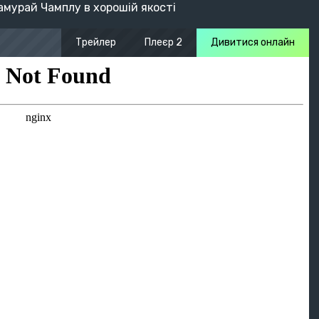
мурай Чамплу в хорошій якості
Трейлер
Плеєр 2
Дивитися онлайн