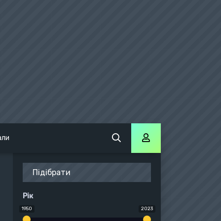
али
Підібрати
Рік
1950
2023