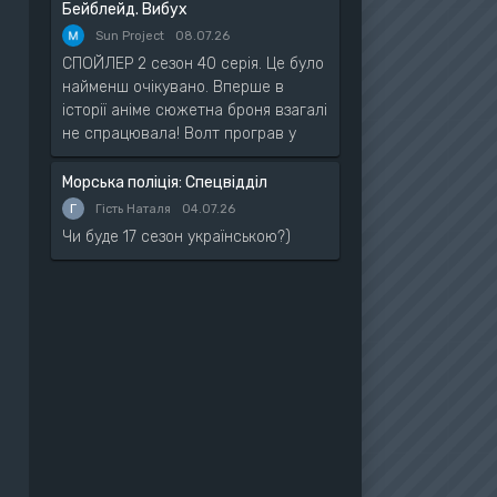
Бейблейд. Вибух
Sun Project
08.07.26
СПОЙЛЕР 2 сезон 40 серія. Це було
найменш очікувано. Вперше в
історії аніме сюжетна броня взагалі
не спрацювала! Волт програв у
Морська поліція: Спецвідділ
Г
Гість Наталя
04.07.26
Чи буде 17 сезон українською?)