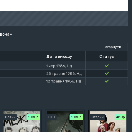
івоча»
згорнути
Дата виходу
Статус
1 чер 1986, Нд
25 травня 1986, Нд
18 травня 1986, Нд
Новий
1080p
НТН
1080p
Старий
480р