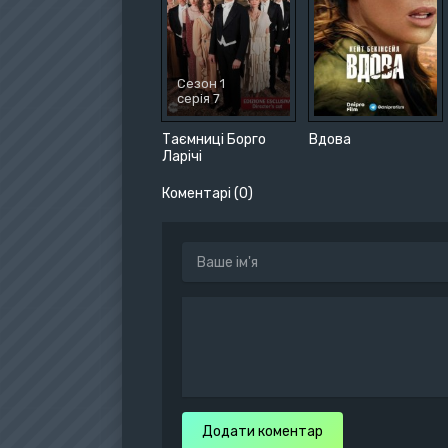
Сезон 1
серія 7
Таємниці Борго
Вдова
Ларічі
Коментарі (0)
Додати коментар