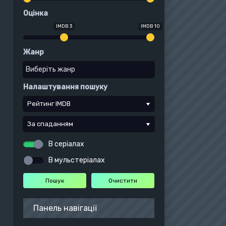
Оцінка
IMDB 3
IMDB 10
Жанр
Налаштування пошуку
Рейтинг IMDB
За спаданням
В серіалах
В мульстеріалах
Панель навігації