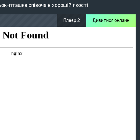
ок-пташка співоча в хорошій якості
Плеєр 2
Дивитися онлайн