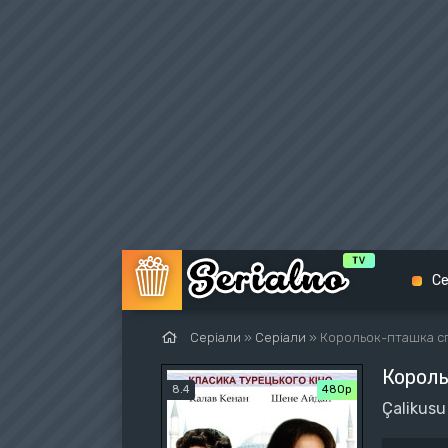
Се
Серіали
»
Серіали
» Корольок-пташка сп
Король
Біо
8.4
480р
Çalikusu
Екш
Вес