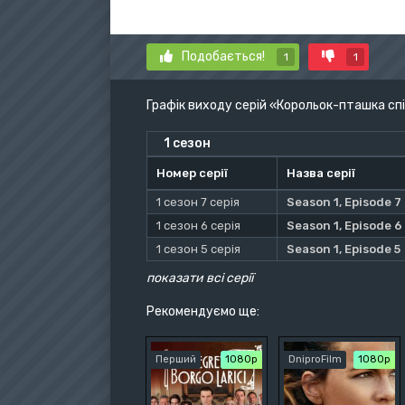
Подобається!
1
1
Графік виходу серій «Корольок-пташка сп
1 сезон
Номер серії
Назва серії
1 сезон 7 серія
Season 1, Episode 7
1 сезон 6 серія
Season 1, Episode 6
1 сезон 5 серія
Season 1, Episode 5
показати всі серії
Рекомендуємо ще:
Перший
1080p
DniproFilm
1080p