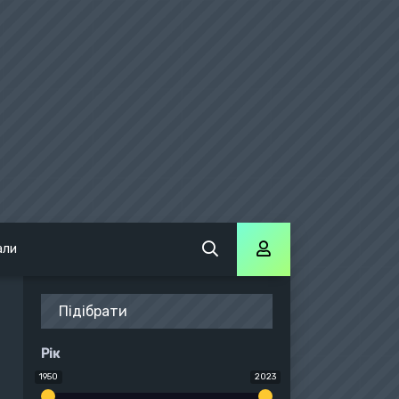
али
Підібрати
Рік
1950
2023