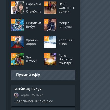
Наречена
Пані
зі
Фазілет і її
Стамбула
доньки
Бейблейд.
Мейр з
Вибух
Істтауна
Хроніки
Хороший
Зорро
лікар
Лего
Зак
Ніндзяго:
Шторм
Майстри
Прямий ефір
Бейблейд. Вибух
asp1re
27.07.26
Олд спайзен як oldSpice