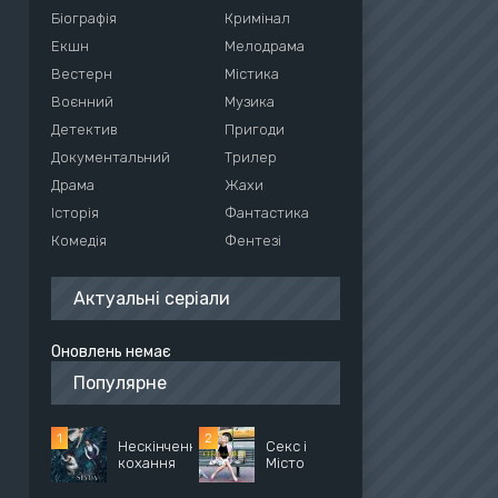
Біографія
Кримінал
Екшн
Мелодрама
Вестерн
Містика
Воєнний
Музика
Детектив
Пригоди
Документальний
Трилер
Драма
Жахи
Історія
Фантастика
Комедія
Фентезі
Актуальні серіали
Оновлень немає
Популярне
Нескінченне
Секс і
кохання
Місто