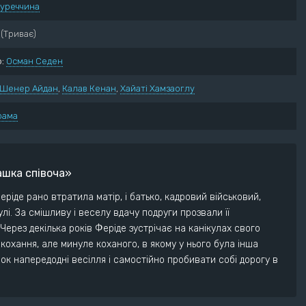
Туреччина
нний
Пригоди
ектив
Трилер
(Триває)
ументальний
Жахи
:
Осман Седен
ма
Фантастика
рія
Фентезі
Шенер Айдан
,
Калав Кенан
,
Хайаті Хамзаоглу
едія
рама
ашка співоча»
рiде рано втратила матiр, i батько, кадровий вiйськовий,
улi. За смiшливу i веселу вдачу подруги прозвали її
Через декiлька рокiв Ферiде зустрiчає на канiкулах свого
охання, але минуле коханого, в якому у нього була iнша
ок напередоднi весiлля i самостiйно пробивати собi дорогу в