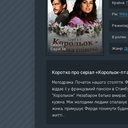
Країна:
Воє
Дет
Рік:
1986
Док
Режисер
Дра
Істо
В ролях:
Ком
Сезон 1
Жанр:
Д
Серія 36
Коротко про серіал «Корольок-пт
Мелодрама. Початок нашого столiття. Фе
вiддає її у французький пансiон в Стамб
"Корольком". Незабаром батько вмирає. 
кузена. Мiж молодими людьми спалахує к
жiнка, примушує Ферiде покинути будин
життi...