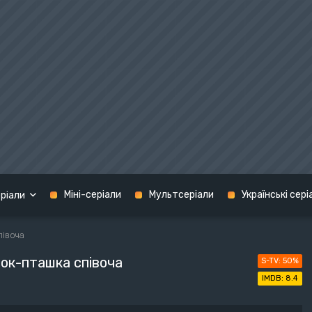
Міні-серіали
Мультсеріали
Українські сері
ріали
івоча
Кримінал
ок-пташка співоча
50%
графія
Мелодрама
США
8.4
н
Містика
Україна
терн
Музика