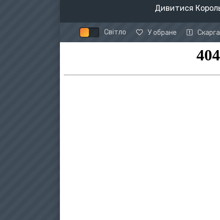
Дивитися Король
Світло
У обране
Скарга