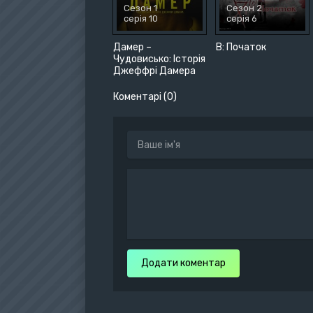
Сезон 1
Сезон 2
серія 10
серія 6
Дамер –
B: Початок
Чудовисько: Історія
Джеффрі Дамера
Коментарі (0)
Додати коментар