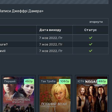
: Записи Джеффрі Дамера»
згорнути
Дата виходу
Статус
7 жов 2022, Пт
ture?
7 жов 2022, Пт
evil
7 жов 2022, Пт
Перший
480р
Так Треба
1080p
ICTV
480р