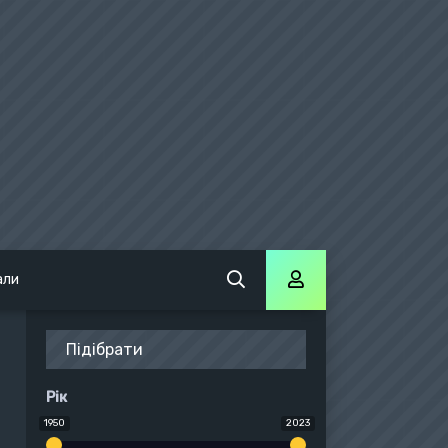
али
Підібрати
Рік
1950
2023