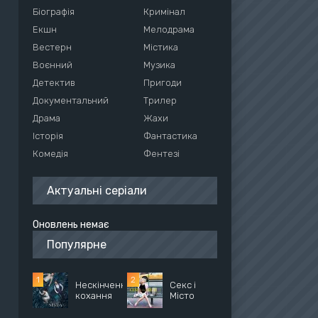
Біографія
Кримінал
Екшн
Мелодрама
Вестерн
Містика
Воєнний
Музика
Детектив
Пригоди
Документальний
Трилер
Драма
Жахи
Історія
Фантастика
Комедія
Фентезі
Актуальні серіали
Оновлень немає
Популярне
Нескінченне
Секс і
кохання
Місто