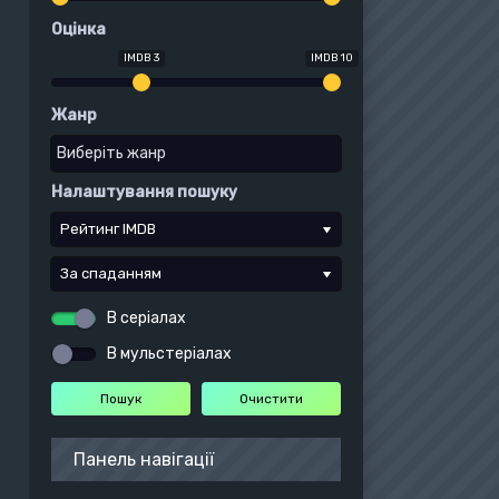
Оцінка
IMDB 3
IMDB 10
Жанр
Налаштування пошуку
Рейтинг IMDB
За спаданням
В серіалах
В мульстеріалах
Панель навігації