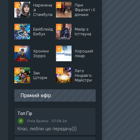
Наречена
Пані
зі
Фазілет і її
Стамбула
доньки
Бейблейд.
Мейр з
Вибух
Істтауна
Хроніки
Хороший
Зорро
лікар
Лего
Зак
Ніндзяго:
Шторм
Майстри
Прямий ефір
Топ Ґір
Лілія Братко
07.08.26
Клас, люблю цю передачу)))