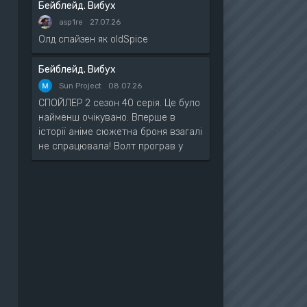
Бейблейд. Вибух
asp1re
27.07.26
Олд спайзен як oldSpice
Бейблейд. Вибух
Sun Project
08.07.26
СПОЙЛЕР 2 сезон 40 серія. Це було
найменш очікувано. Вперше в
історії аніме сюжетна броня взагалі
не спрацювала! Волт програв у