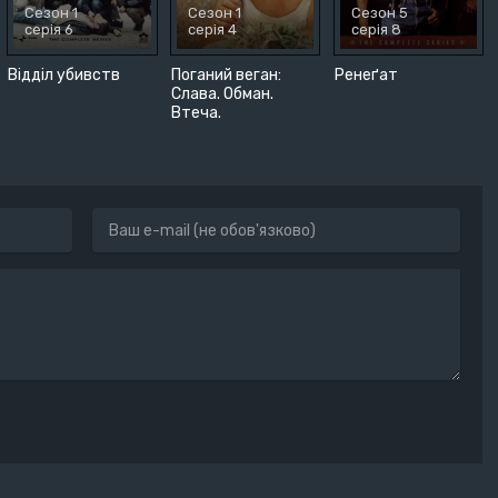
Сезон 1
Сезон 1
Сезон 5
серія 6
серія 4
серія 8
Відділ убивств
Поганий веган:
Ренеґат
Слава. Обман.
Втеча.