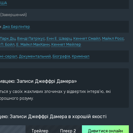
США
нний
Пригоди
ектив
Трилер
(Завершений)
ументальний
Жахи
:
Джо Берлінґер
ма
Фантастика
рія
Фентезі
Парк Діц
,
Венді Патрікус
,
Енн Е. Шварц
,
Кеннет Смайл
,
Майкл Росс
,
П. Бойл
едія
,
Е. Майкл МакКанн
,
Кеннет Мейлер
ні-серіал
,
Документальний
,
Біографія
,
Кримінал
убивцею: Записи Джеффрі Дамера»
ся у своїх жахливих злочинах у відвертих інтерв’ю, які
орошного розуму.
ею: Записи Джеффрі Дамера в хорошій якості
Трейлер
Плеєр 2
Дивитися онлайн