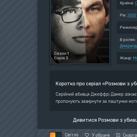
Країна:
Воє
Дет
Рік:
2022
Док
Режисер
Дра
Істо
В ролях:
Джералд 
Ком
Сезон 1
Серія 3
Жанр:
Мі
Коротко про серіал «Розмови з 
Серійний вбивця Джеффрі Дамер зізнаєть
пропонують зазирнути за лаштунки мот
Дивитися Розмови з убивц
Світло
У обране
Скарга