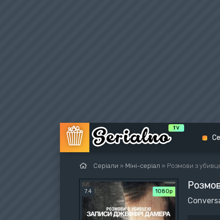
Се
Серіали
»
Міні-серіал
» Розмови з убивц
Розмов
Біо
7.4
1080p
Conversa
Екш
Вес