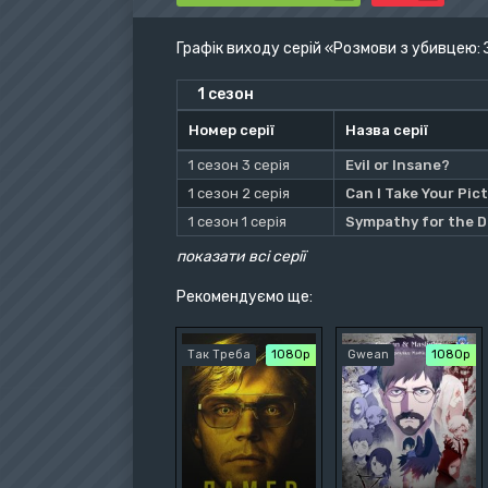
Графік виходу серій «Розмови з убивцею
1 сезон
Номер серії
Назва серії
1 сезон 3 серія
Evil or Insane?
1 сезон 2 серія
Can I Take Your Pic
1 сезон 1 серія
Sympathy for the D
показати всі серії
Рекомендуємо ще:
Так Треба
1080p
Gwean
1080p