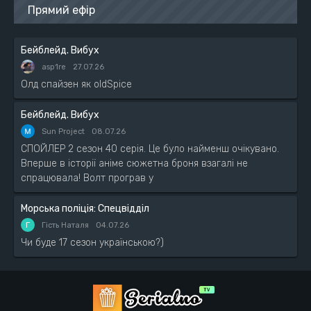
Прямий ефір
Бейблейд. Вибух
asp1re
27.07.26
Олд спайзен як oldSpice
Бейблейд. Вибух
Sun Project
08.07.26
СПОЙЛЕР 2 сезон 40 серія. Це було найменш очікувано.
Вперше в історії аніме сюжетна броня взагалі не
спрацювала! Волт програв у
Морська поліція: Спецвідділ
Г
Гість Наталя
04.07.26
Чи буде 17 сезон українською?)