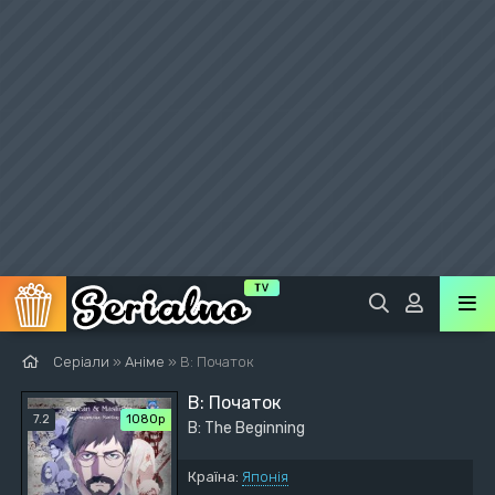
Серіали
»
Аніме
» B: Початок
B: Початок
7.2
1080p
B: The Beginning
Країна:
Японія