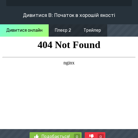
Дивитися B: Початок в хорошій якості
Дивитися онлайн
Плеєр 2
Трейлер
Подобається!
0
0