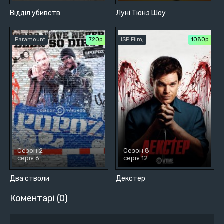
Відділ убивств
Луні Тюнз Шоу
Paramount
720р
ISP Film,
1080p
Сезон 2
Сезон 8
серія 6
серія 12
Два стволи
Декстер
Коментарі (0)