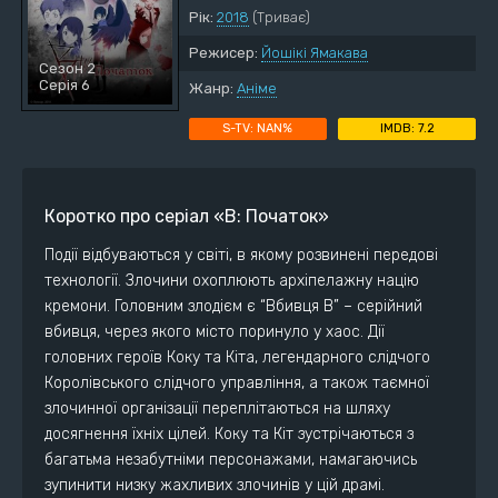
Рік:
2018
(Триває)
Режисер:
Йошікі Ямакава
Сезон 2
Серія 6
Жанр:
Аніме
NAN%
7.2
Коротко про серіал «B: Початок»
Події відбуваються у світі, в якому розвинені передові
технології. Злочини охоплюють архіпелажну націю
кремони. Головним злодієм є “Вбивця B” – серійний
вбивця, через якого місто поринуло у хаос. Дії
головних героїв Коку та Кіта, легендарного слідчого
Королівського слідчого управління, а також таємної
злочинної організації переплітаються на шляху
досягнення їхніх цілей. Коку та Кіт зустрічаються з
багатьма незабутніми персонажами, намагаючись
зупинити низку жахливих злочинів у цій драмі.