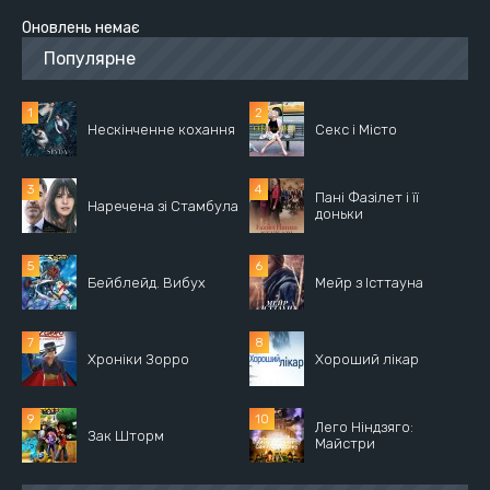
Оновлень немає
Популярне
Нескінченне кохання
Секс і Місто
Пані Фазілет і її
Наречена зі Стамбула
доньки
Бейблейд. Вибух
Мейр з Істтауна
Хроніки Зорро
Хороший лікар
Лего Ніндзяго:
Зак Шторм
Майстри