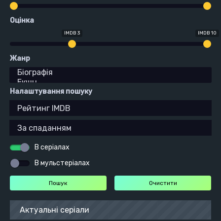
Оцінка
IMDB 3
IMDB 10
Жанр
Налаштування пошуку
В серіалах
В мульстеріалах
Актуальні серіали