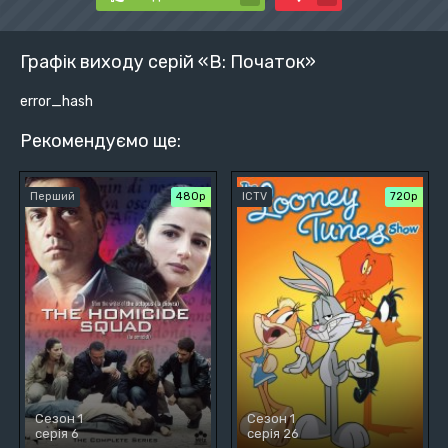
Графік виходу серій «B: Початок»
error_hash
Рекомендуємо ще:
Перший
480р
ICTV
720p
Сезон 1
Сезон 1
серія 6
серія 26