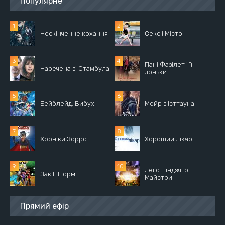
Популярне
Нескінченне кохання
Секс і Місто
Пані Фазілет і її
Наречена зі Стамбула
доньки
Бейблейд. Вибух
Мейр з Істтауна
Хроніки Зорро
Хороший лікар
Лего Ніндзяго:
Зак Шторм
Майстри
Прямий ефір