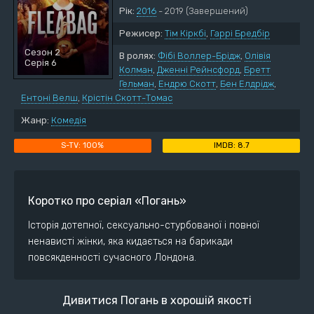
Рік:
2016
- 2019
(Завершений)
Режисер:
Тім Кіркбі
,
Гаррі Бредбір
Сезон 2
В ролях:
Фібі Воллер-Брідж
,
Олівія
Серія 6
Колман
,
Дженні Рейнсфорд
,
Бретт
Гельман
,
Ендрю Скотт
,
Бен Елдрідж
,
Ентоні Велш
,
Крістін Скотт-Томас
Жанр:
Комедія
100%
8.7
Коротко про серіал «Погань»
Історія дотепної, сексуально-стурбованої і повної
ненависті жінки, яка кидається на барикади
повсякденності сучасного Лондона.
Дивитися Погань в хорошій якості