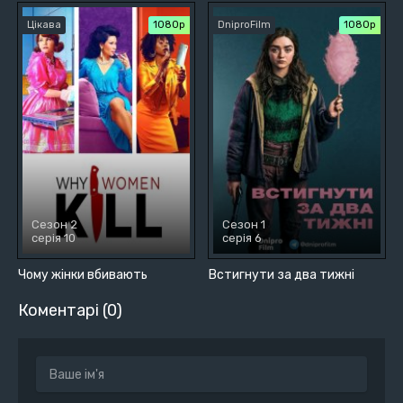
Цікава
1080p
DniproFilm
1080p
Сезон 2
Сезон 1
серія 10
серія 6
Чому жінки вбивають
Встигнути за два тижні
Коментарі (0)