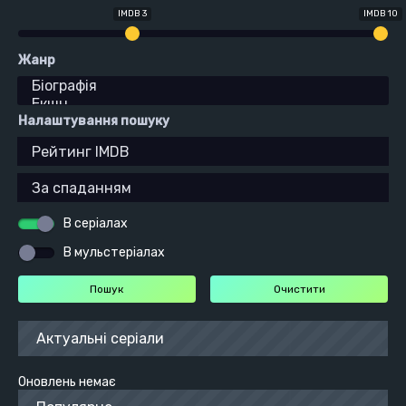
IMDB 3
IMDB 10
Жанр
Налаштування пошуку
В серіалах
В мульстеріалах
Актуальні серіали
Оновлень немає