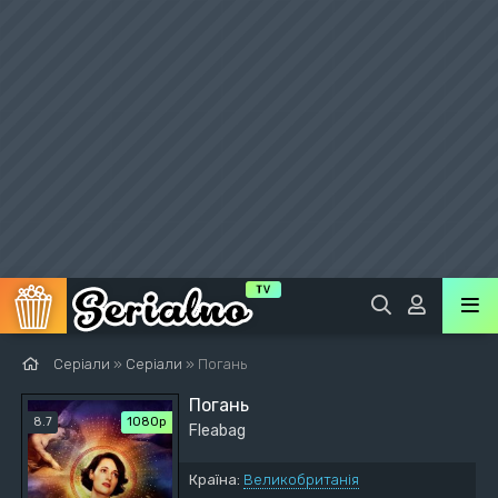
Серіали
»
Серіали
» Погань
Погань
8.7
1080p
Fleabag
Країна:
Великобританія