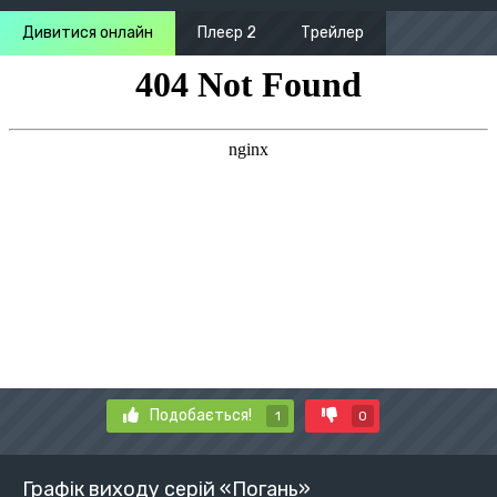
Дивитися онлайн
Плеєр 2
Трейлер
Подобається!
1
0
Графік виходу серій «Погань»