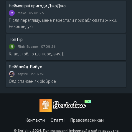
Неймовірні пригоди ДжоДжо
М
Макс
09.08.26
Після перегляду, мене перестали приваблювати жінки.
Рекомендую!
Топ Ґір
Лілія Братко
07.08.26
Клас, люблю цю передачу)))
Бейблейд. Вибух
asp1re
27.07.26
Олд спайзен як oldSpice
Контакти
Статті
Правовласникам
© Serialno 2024. При копюванні інформації з сайту зворотнє