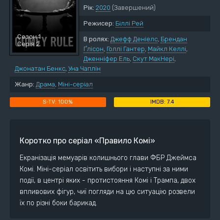
Рік:
2020
(Завершений)
Режисер:
Біллі Рей
Сезон 1
В ролях:
Джефф Деніелс
,
Брендан
Серія 2
Ґлісон
,
Голлі Гантер
,
Майкл Келлі
,
Дженніфер Ель
,
Скут МакНері
,
Джонатан Бенкс
,
Уна Чаплін
Жанр:
Драма
,
Міні-серіал
100%
7.4
Коротко про серіал «Правило Комі»
Екранізація мемуарів колишнього глави ФБР Джеймса
Комі. Міні-серіал освітить вибори і наступні за ними
події, в центрі яких - протистояння Комі і Трампа, двох
впливових фігур, чиї погляди на цю ситуацію розвели
їх по різні боки барикад.