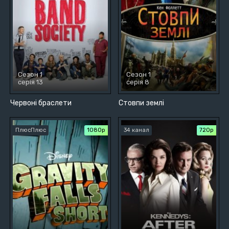
Сезон 1
Сезон 1
серія 13
серія 8
Червоні браслети
Стовпи землі
ПлюсПлюс
1080p
34 канал
720р