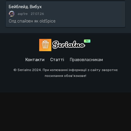
Бейблейд. Вибух
asp1re
27.07.26
Олд спайзен як oldSpice
Контакти
Статті
Правовласникам
© Serialno 2024. При копюванні інформації з сайту зворотнє
посилання обов'язкове!