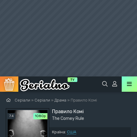
Серіали
»
Серіали
»
Драма
» Правило Комі
Правило Комі
7.4
1080p
The Comey Rule
Країна:
США