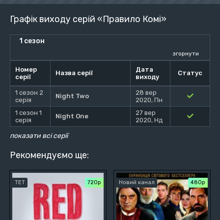
Графік виходу серій «Правило Комі»
1 сезон
згорнути
Номер
Дата
Назва серії
Статус
серії
виходу
1 сезон 2
28 вер
Night Two
серія
2020, Пн
1 сезон 1
27 вер
Night One
серія
2020, Нд
показати всі серії
Рекомендуємо ще:
ТЕТ
720р
Новий канал
480р