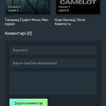
Сезон 5
Сезон 1
серія 2
серія 4
Таємниці Ґравіті Фолз: Міні-
Клан Кеннеді. Після
серіал
Камелота
Коментарі (0)
Додати коментар