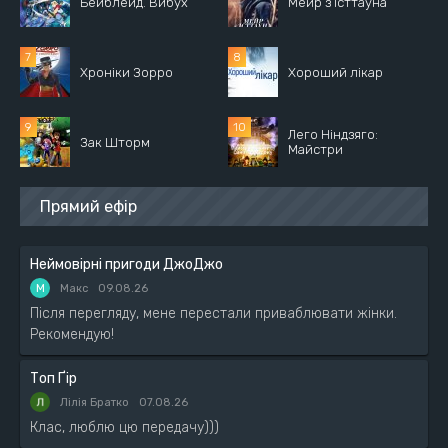
Бейблейд. Вибух
Мейр з Істтауна
Хроніки Зорро
Хороший лікар
Лего Ніндзяго:
Зак Шторм
Майстри
Прямий ефір
Неймовірні пригоди ДжоДжо
М
Макс
09.08.26
Після перегляду, мене перестали приваблювати жінки.
Рекомендую!
Топ Ґір
Лілія Братко
07.08.26
Клас, люблю цю передачу)))