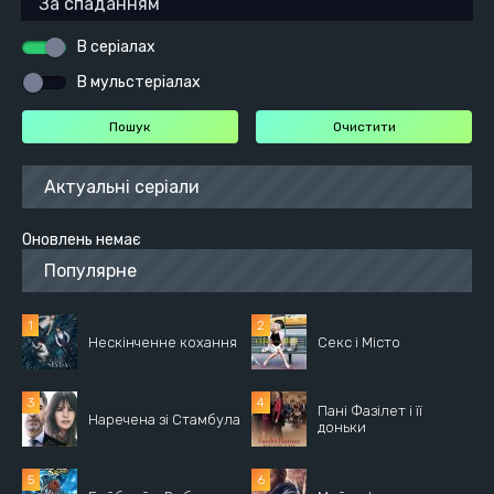
В серіалах
В мульстеріалах
Актуальні серіали
Оновлень немає
Популярне
Нескінченне кохання
Секс і Місто
Пані Фазілет і її
Наречена зі Стамбула
доньки