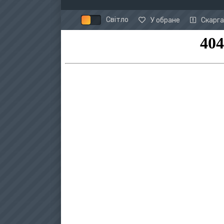
Світло
У обране
Скарга