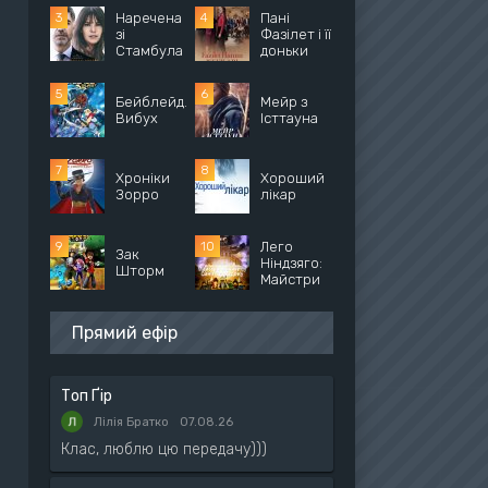
Наречена
Пані
зі
Фазілет і її
Стамбула
доньки
Бейблейд.
Мейр з
Вибух
Істтауна
Хроніки
Хороший
Зорро
лікар
Лего
Зак
Ніндзяго:
Шторм
Майстри
Прямий ефір
Топ Ґір
Лілія Братко
07.08.26
Клас, люблю цю передачу)))