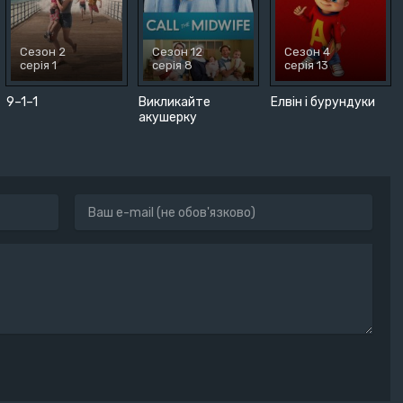
Сезон 2
Сезон 12
Сезон 4
серія 1
серія 8
серія 13
9–1–1
Викликайте
Елвін і бурундуки
акушерку