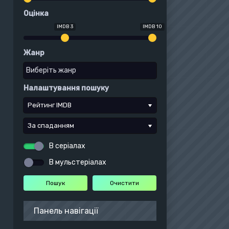
Оцінка
IMDB 3
IMDB 10
Жанр
Налаштування пошуку
Рейтинг IMDB
За спаданням
В серіалах
В мульстеріалах
Панель навігації