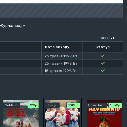
/ Журнал мод»
згорнути
Дата виходу
Статус
25 травня 1999, Вт
25 травня 1999, Вт
18 травня 1999, Вт
ColdFilm
720р
Сонце,
1080p
ПлюсПлюс
1080p