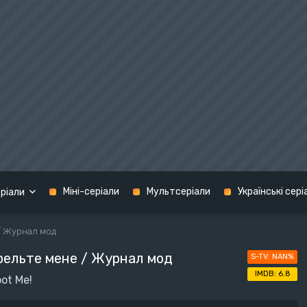
Міні-серіали
Мультсеріали
Українські сері
ріали
/ Журнал мод
Кримінал
ельте мене / Журнал мод
NAN%
графія
Мелодрама
США
6.8
ot Me!
н
Містика
Україна
терн
Музика