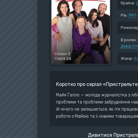
Країна:
Воє
Дет
Рік:
1997
Док
Режисер
Дра
Істо
В ролях:
Девід Сп
Ком
Сезон 3
Серія 24
Жанр:
К
Коротко про серіал «Пристрельт
Майя Ґалло — молода журналістка з ліб
проблеми та проблеми забруднення нав
їй нічого не залишається, як іти працюв
роботи з Майєю та її новими товаришам
Дивитися Пристрель