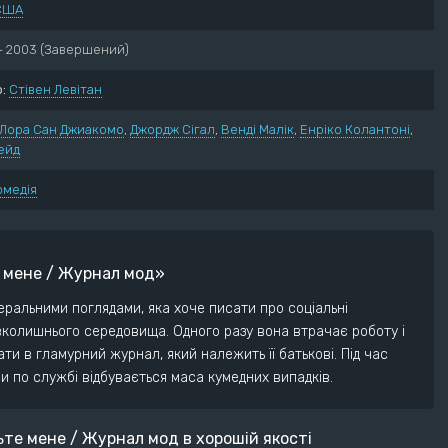
США
нний
Пригоди
ектив
Трилер
- 2003
(Завершений)
ументальний
Жахи
:
Стівен Левітан
ма
Фантастика
рія
Фентезі
Лора Сан Джиакомо
,
Джордж Сігал
,
Венді Малік
,
Енріко Колантоні
,
ейд
едія
омедія
е мене / Журнал мод»
еральними поглядами, яка хоче писати про соціальні
колишнього середовища. Одного разу вона втрачає роботу і
ати в гламурний журнал, який належить її батькові. Під час
и по службі відбувається маса кумедних випадків.
те мене / Журнал мод в хорошій якості