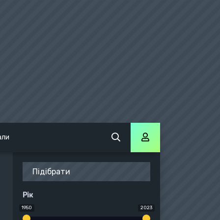
али
Підібрати
Рік
1950
2023