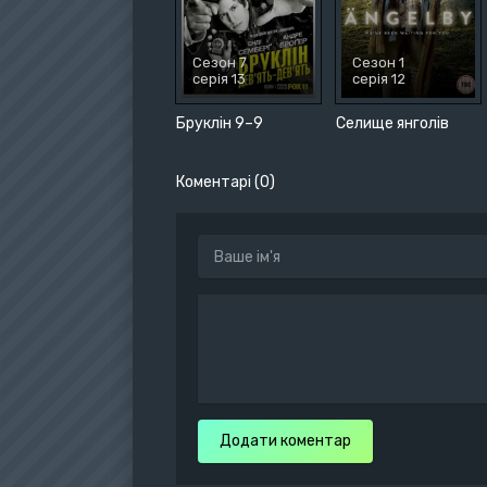
Сезон 7
Сезон 1
серія 13
серія 12
Бруклін 9–9
Селище янголів
Коментарі (0)
Додати коментар