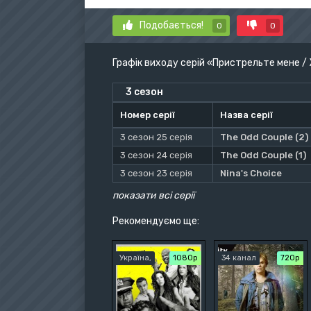
Подобається!
0
0
Графік виходу серій «Пристрельте мене 
3 сезон
Номер серії
Назва серії
3 сезон 25 серія
The Odd Couple (2)
3 сезон 24 серія
The Odd Couple (1)
3 сезон 23 серія
Nina's Choice
показати всі серії
Рекомендуємо ще:
Україна,
1080p
34 канал
720р