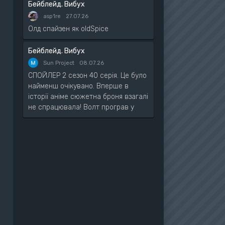
Бейблейд. Вибух
asp1re
27.07.26
Олд спайзен як oldSpice
Бейблейд. Вибух
Sun Project
08.07.26
СПОЙЛЕР 2 сезон 40 серія. Це було
найменш очікувано. Вперше в
історії аніме сюжетна броня взагалі
не спрацювала! Волт програв у