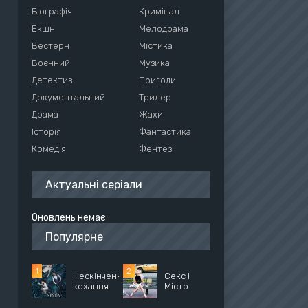
Біографія
Кримінал
Екшн
Мелодрама
Вестерн
Містика
Воєнний
Музика
Детектив
Пригоди
Документальний
Трилер
Драма
Жахи
Історія
Фантастика
Комедія
Фентезі
Актуальні серіали
Оновлень немає
Популярне
Нескінченне
Секс і
кохання
Місто