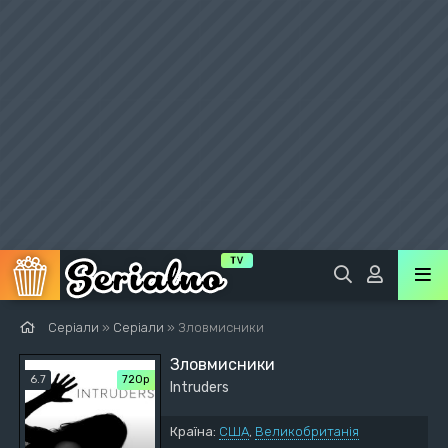
Серіали
»
Серіали
» Зловмисники
Зловмисники
6.7
720р
Intruders
Країна:
США
,
Великобританія