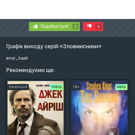
Подобається!
3
0
Графік виходу серій «Зловмисники»
error_hash
Рекомендуємо ще:
Paramount
1080p
ТВ+
480р