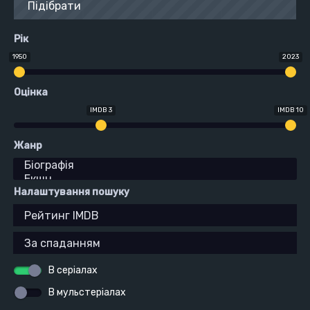
Підібрати
Рік
1950
2023
Оцінка
IMDB 3
IMDB 10
Жанр
Налаштування пошуку
В серіалах
В мульстеріалах