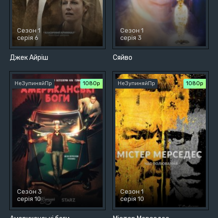
Сезон 1
Сезон 1
серія 6
серія 3
Джек Айріш
Сяйво
НеЗупиняйПр
1080p
НеЗупиняйПр
1080p
Сезон 3
Сезон 1
серія 10
серія 10