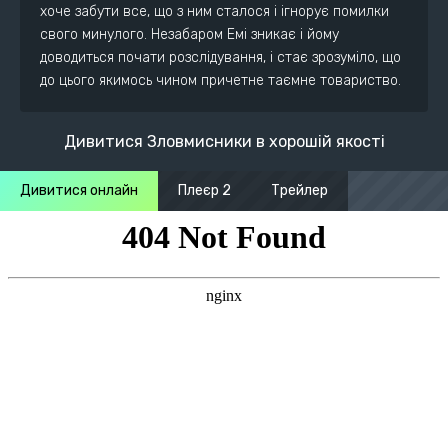
хоче забути все, що з ним сталося і ігнорує помилки
свого минулого. Незабаром Емі зникає і йому
доводиться почати розслідування, і стає зрозуміло, що
до цього якимось чином причетне таємне товариство.
Дивитися Зловмисники в хорошій якості
Дивитися онлайн
Плеєр 2
Трейлер