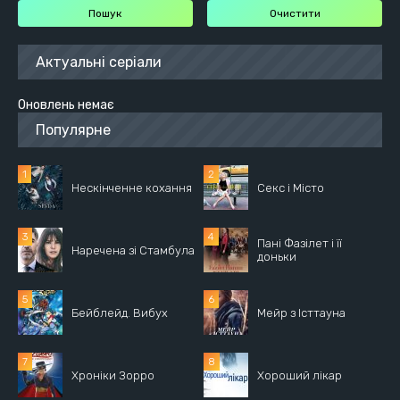
Актуальні серіали
Оновлень немає
Популярне
Нескінченне кохання
Секс і Місто
Пані Фазілет і її
Наречена зі Стамбула
доньки
Бейблейд. Вибух
Мейр з Істтауна
Хроніки Зорро
Хороший лікар