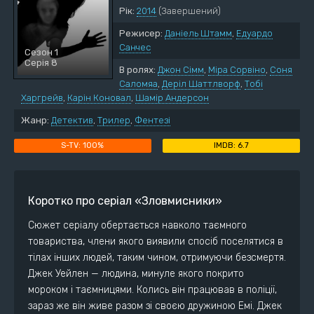
Рік:
2014
(Завершений)
Режисер:
Даніель Штамм
,
Едуардо
Санчес
Сезон 1
Серія 8
В ролях:
Джон Сімм
,
Міра Сорвіно
,
Соня
Саломяа
,
Деріл Шаттлворф
,
Тобі
Харгрейв
,
Карін Коновал
,
Шамір Андерсон
Жанр:
Детектив
,
Трилер
,
Фентезі
100%
6.7
Коротко про серіал «Зловмисники»
Сюжет серіалу обертається навколо таємного
товариства, члени якого виявили спосіб поселятися в
тілах інших людей, таким чином, отримуючи безсмертя.
Джек Уейлен — людина, минуле якого покрито
мороком і таємницями. Колись він працював в поліції,
зараз же він живе разом зі своєю дружиною Емі. Джек