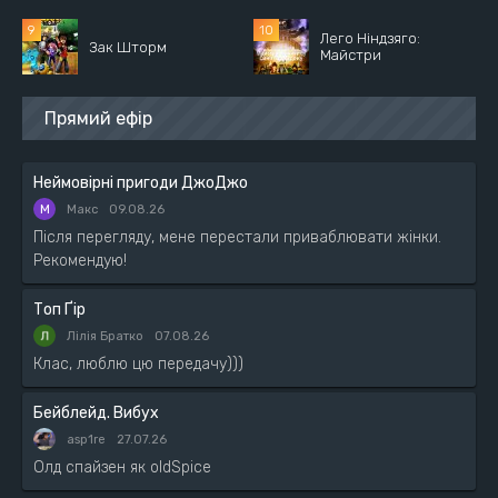
Лего Ніндзяго:
Зак Шторм
Майстри
Прямий ефір
Неймовірні пригоди ДжоДжо
М
Макс
09.08.26
Після перегляду, мене перестали приваблювати жінки.
Рекомендую!
Топ Ґір
Лілія Братко
07.08.26
Клас, люблю цю передачу)))
Бейблейд. Вибух
asp1re
27.07.26
Олд спайзен як oldSpice