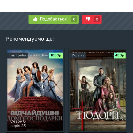
Подобається!
0
0
Рекомендуємо ще:
Так Треба
1080p
Україна
480p
Сезон 8
серія 23