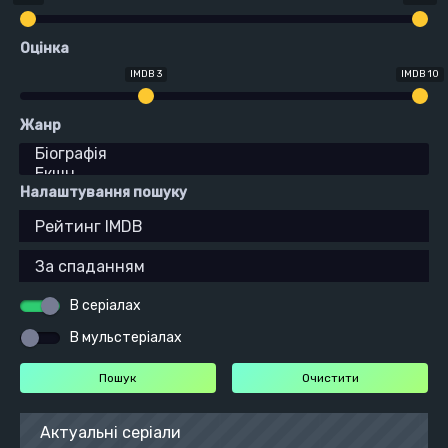
Оцінка
IMDB 3
IMDB 10
Жанр
Налаштування пошуку
В серіалах
В мульстеріалах
Актуальні серіали