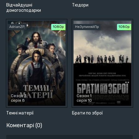
Відчайдушні
Тюдори
домогосподарки
AdrianZP,
1080p
НеЗупиняйПр
1080p
Сезон 3
Сезон 1
серія 8
серія 10
Темні матерії
Брати по зброї
Коментарі (0)