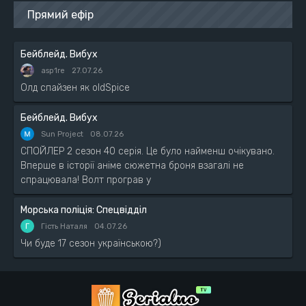
Прямий ефір
Бейблейд. Вибух
asp1re
27.07.26
Олд спайзен як oldSpice
Бейблейд. Вибух
Sun Project
08.07.26
СПОЙЛЕР 2 сезон 40 серія. Це було найменш очікувано.
Вперше в історії аніме сюжетна броня взагалі не
спрацювала! Волт програв у
Морська поліція: Спецвідділ
Г
Гість Наталя
04.07.26
Чи буде 17 сезон українською?)