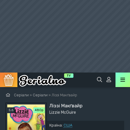
Серіали
»
Серіали
» Ліззі Макґвайр
Ліззі Макґвайр
5.6
480p
Lizzie McGuire
Країна:
США