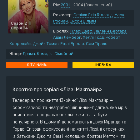
Рік:
2001
- 2004
(Завершений)
Режисер:
Севідж Стів Голланд
,
Марк
Росман
,
Енсон Вільям
Сезон 2
Серія 34
В ролях:
Гіларі Дафф
,
Лалейн Вергара
,
Адам Лемберг
,
Хеллі Тодд
,
Роберт
Керредайн
,
Джейк Томас
,
Ешлі Брілло
,
Сем Тірадо
Жанр:
Драма
,
Комедія
,
Сімейний
NAN%
5.6
Коротко про серіал «Ліззі Макґвайр»
Телесеріал про життя 13-річної Ліззі Макґвайр —
сором’язливої та незграбної дівчинки-підлітка, яка мріє
вписатися в соціальне шкільне життя та бути
популярною. В цьому їй допомагають її друзі Міранда та
Ґордо. Епізоди сфокусовані на житті Ліззі, її стосунках
із батьками Джо та Сем і молодшим братом Меттом, та