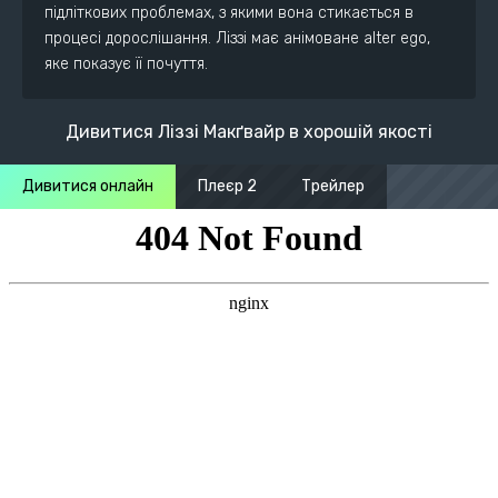
підліткових проблемах, з якими вона стикається в
процесі дорослішання. Ліззі має анімоване alter ego,
яке показує її почуття.
Дивитися Ліззі Макґвайр в хорошій якості
Дивитися онлайн
Плеєр 2
Трейлер