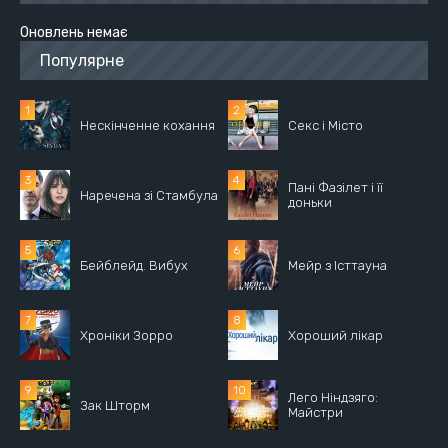
Оновлень немає
Популярне
Нескінченне кохання
Секс і Місто
Пані Фазілет і її
Наречена зі Стамбула
доньки
Бейблейд. Вибух
Мейр з Істтауна
Хроніки Зорро
Хороший лікар
Лего Ніндзяго:
Зак Шторм
Майстри