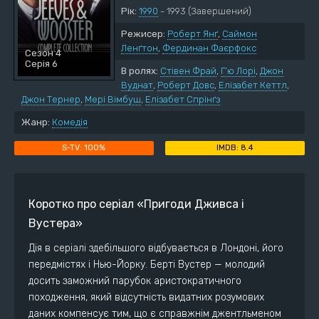
Рік:
1990
- 1993
(Завершений)
Режисер:
Роберт Янґ
,
Саймон
Ленґтон
,
Фердинан Фаєрфокс
Сезон 4
Серія 6
В ролях:
Стівен Фрай
,
Г’ю Лорі
,
Джон
Вуднат
,
Роберт Довс
,
Елізабет Кеттл
,
Джон Тернер
,
Мері Вімбуш
,
Елізабет Спрінґз
Жанр:
Комедія
100%
8.4
Коротко про серіал «Пригоди Дживса і
Вустера»
Дія в серіалі здебільшого відбувається в Лондоні, його
передмістях і Нью-Йорку. Берті Вустер — молодий
досить заможний парубок аристократичного
походження, який відсутність видатних розумових
даних компенсує тим, що є справжнім джентльменом