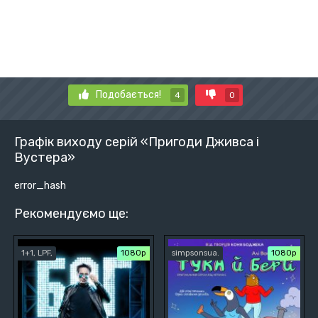
Подобається!
4
0
Графік виходу серій «Пригоди Дживса і
Вустера»
error_hash
Рекомендуємо ще:
1+1, LPF,
1080p
simpsonsua.
1080p