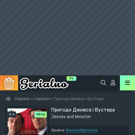
Серіали
»
Серіали
» Пригоди Дживса і Вустера
Пригоди Дживса і Вустера
8.4
480р
Jeeves and Wooster
Країна:
Великобританія