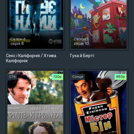
Сезон 6
Сезон 1
серія 8
серія 10
Секс і Каліфорнія / Хтива
Тука й Берті
Каліфорнія
СТБ
720р
Сонце
480р