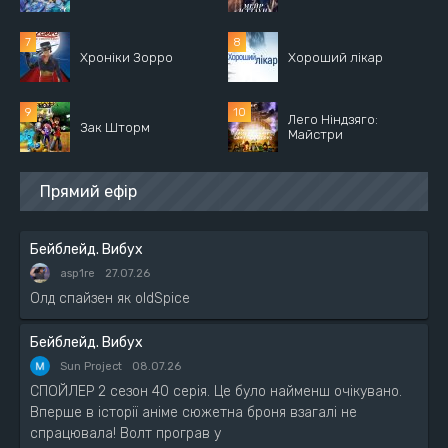
Хроніки Зорро
Хороший лікар
Лего Ніндзяго:
Зак Шторм
Майстри
Прямий ефір
Бейблейд. Вибух
asp1re
27.07.26
Олд спайзен як oldSpice
Бейблейд. Вибух
Sun Project
08.07.26
СПОЙЛЕР 2 сезон 40 серія. Це було найменш очікувано.
Вперше в історії аніме сюжетна броня взагалі не
спрацювала! Волт програв у