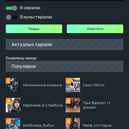
В серіалах
В мульстеріалах
Актуальні серіали
Оновлень немає
Популярне
Нескінченне кохання
Секс і Місто
Пані Фазілет і її
Наречена зі Стамбула
доньки
Бейблейд. Вибух
Мейр з Істтауна