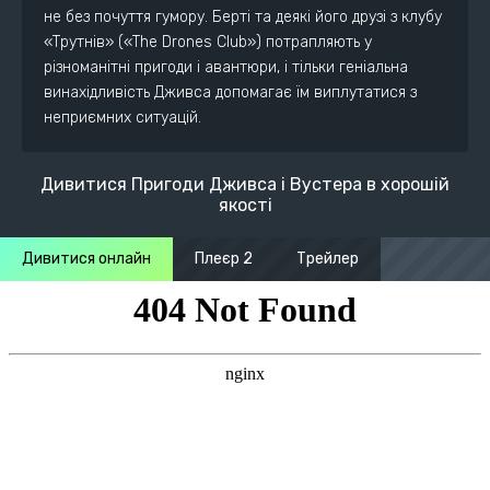
не без почуття гумору. Берті та деякі його друзі з клубу
«Трутнів» («The Drones Club») потрапляють у
різноманітні пригоди і авантюри, і тільки геніальна
винахідливість Дживса допомагає їм виплутатися з
неприємних ситуацій.
Дивитися Пригоди Дживса і Вустера в хорошій
якості
Дивитися онлайн
Плеєр 2
Трейлер