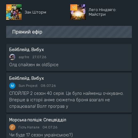
Лего Ніндзяго:
Зак Шторм
Майстри
Прямий ефір
Бейблейд. Вибух
asp1re
27.07.26
Олд спайзен як oldSpice
Бейблейд. Вибух
Sun Project
08.07.26
СПОЙЛЕР 2 сезон 40 серія. Це було найменш очікувано.
Вперше в історії аніме сюжетна броня взагалі не
спрацювала! Волт програв у
Морська поліція: Спецвідділ
Г
Гість Наталя
04.07.26
Чи буде 17 сезон українською?)