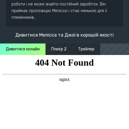
роботи і не може знайти постійний заробіток. Він
приймає пропозицію Мелісси і стає нянькою для її
племінників…
Дивитися Мелісса та Джої в хорошій якості
Дивитися онлайн
Плеєр 2
Трейлер