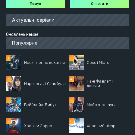
Актуальні серіали
Оновлень немає
Популярне
Нескінченне кохання
Секс і Місто
Пані Фазілет і її
Наречена зі Стамбула
доньки
Бейблейд. Вибух
Мейр з Істтауна
Хроніки Зорро
Хороший лікар