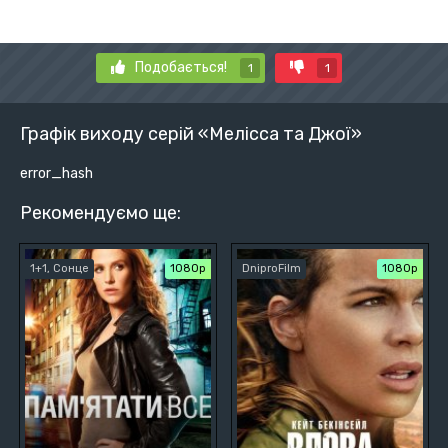
Подобається!
1
1
Графік виходу серій «Мелісса та Джої»
error_hash
Рекомендуємо ще:
1+1, Сонце
1080p
DniproFilm
1080p