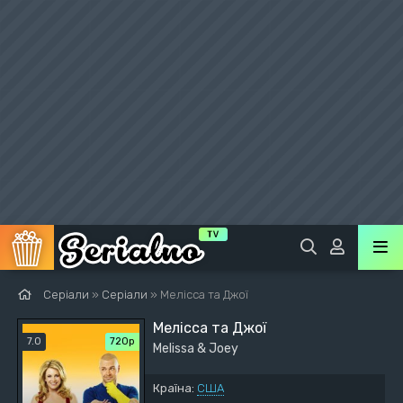
Серіали
»
Серіали
» Мелісса та Джої
Мелісса та Джої
7.0
720р
Melissa & Joey
Країна:
США