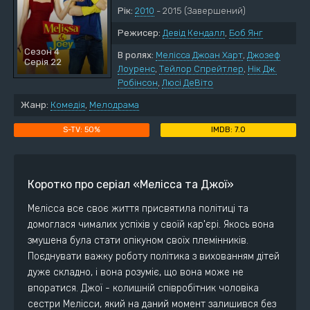
Рік:
2010
- 2015
(Завершений)
Режисер:
Девід Кендалл
,
Боб Янг
Сезон 4
В ролях:
Мелісса Джоан Харт
,
Джозеф
Серія 22
Лоуренс
,
Тейлор Спрейтлер
,
Нік Дж.
Робінсон
,
Люсі ДеВіто
Жанр:
Комедія
,
Мелодрама
50%
7.0
Коротко про серіал «Мелісса та Джої»
Мелісса все своє життя присвятила політиці та
домоглася чималих успіхів у своїй кар'єрі. Якось вона
змушена була стати опікуном своїх племінників.
Поєднувати важку роботу політика з вихованням дітей
дуже складно, і вона розуміє, що вона може не
впоратися. Джої - колишній співробітник чоловіка
сестри Мелісси, який на даний момент залишився без