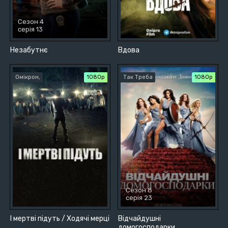
Сезон 4
серія 13
Незабутнє
Вдова
Омікрон,
1080p
Так Треба
1080p
Сезон 8
серія 23
І мертві підуть / Ходячi мерцi
Відчайдушні
домогосподарки