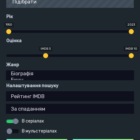
Підібрати
Рік
1950
2023
Оцінка
IMDB 3
IMDB 10
Жанр
Налаштування пошуку
В серіалах
В мульстеріалах