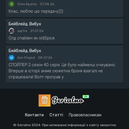
Лілія Братко
07.08.26
Клас, люблю цю передачу)))
Бейблейд. Вибух
asp1re
27.07.26
Олд спайзен як oldSpice
Бейблейд. Вибух
Sun Project
08.07.26
СПОЙЛЕР 2 сезон 40 серія. Це було найменш очікувано.
Вперше в історії аніме сюжетна броня взагалі не
спрацювала! Волт програв у
Контакти
Статті
Правовласникам
© Serialno 2024. При копюванні інформації з сайту зворотнє