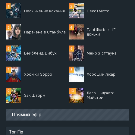
Нескінченне кохання
Секс і Місто
Пані Фазілет і її
Наречена зі Стамбула
доньки
Бейблейд. Вибух
Мейр з Істтауна
Хроніки Зорро
Хороший лікар
Лего Ніндзяго:
Зак Шторм
Майстри
Прямий ефір
Топ Ґір