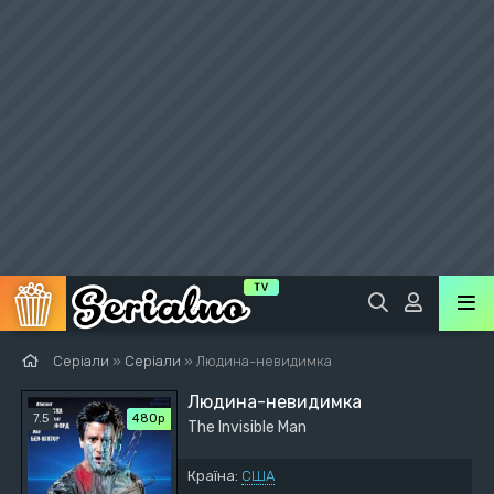
Серіали
»
Серіали
» Людина-невидимка
Людина-невидимка
7.5
480р
The Invisible Man
Країна:
США