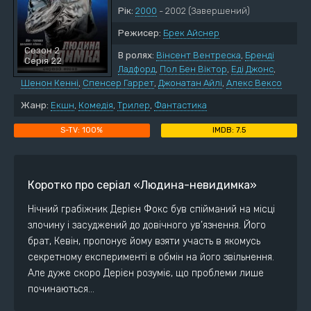
Рік:
2000
- 2002
(Завершений)
Режисер:
Брек Айснер
Сезон 2
В ролях:
Вінсент Вентреска
,
Бренді
Серія 22
Ладфорд
,
Пол Бен Віктор
,
Еді Джонс
,
Шенон Кенні
,
Спенсер Гаррет
,
Джонатан Айлі
,
Алекс Вексо
Жанр:
Екшн
,
Комедія
,
Трилер
,
Фантастика
100%
7.5
Коротко про серіал «Людина-невидимка»
Нічний грабіжник Дерієн Фокс був спійманий на місці
злочину і засуджений до довічного ув’язнення. Його
брат, Кевін, пропонує йому взяти участь в якомусь
секретному експерименті в обмін на його звільнення.
Але дуже скоро Дерієн розуміє, що проблеми лише
починаються…