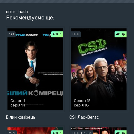
error_hash
Рекомендуємо ще:
1+1
480р
НТН
480р
Сезон 1
Сезон 15
серія 14
серія 18
Білий комірець
CSІ: Лас-Вегас
2+2
480р
НТН, Сонце
480р