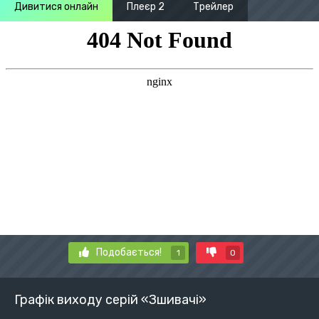
Дивитися онлайн
Плеєр 2
Трейлер
Подобається!
1
0
Графік виходу серій «Зшивачі»