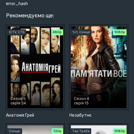
error_hash
Рекомендуємо ще:
ICTV, СТБ
480р
1+1, Сонце
1080p
Сезон 5
Сезон 4
серія 24
серія 13
Анатомія Грей
Незабутнє
Сонце,
720р
Так Треба
1080p