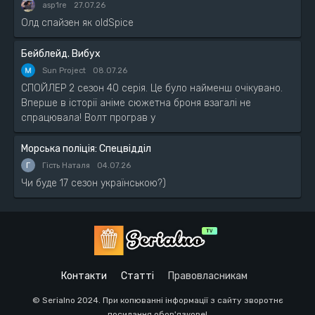
asp1re
27.07.26
Олд спайзен як oldSpice
Бейблейд. Вибух
Sun Project
08.07.26
СПОЙЛЕР 2 сезон 40 серія. Це було найменш очікувано.
Вперше в історії аніме сюжетна броня взагалі не
спрацювала! Волт програв у
Морська поліція: Спецвідділ
Г
Гість Наталя
04.07.26
Чи буде 17 сезон українською?)
Контакти
Статті
Правовласникам
© Serialno 2024. При копюванні інформації з сайту зворотнє
посилання обов'язкове!