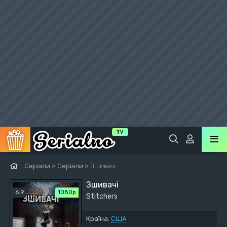
Серіали
»
Серіали
» Зшивачі
Зшивачі
6.9
1080p
Stitchers
Країна:
США