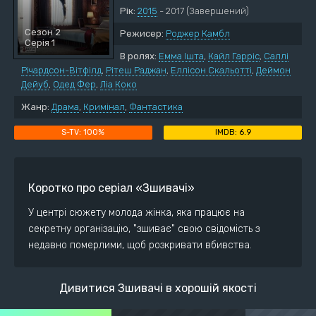
Рік:
2015
- 2017
(Завершений)
Сезон 2
Режисер:
Роджер Камбл
Серія 1
В ролях:
Емма Ішта
,
Кайл Гарріс
,
Саллі
Річардсон-Вітфілд
,
Рітеш Раджан
,
Еллісон Скальотті
,
Деймон
Дейуб
,
Одед Фер
,
Ліа Коко
Жанр:
Драма
,
Кримінал
,
Фантастика
100%
6.9
Коротко про серіал «Зшивачі»
У центрі сюжету молода жінка, яка працює на
секретну організацію, "зшиває" свою свідомість з
недавно померлими, щоб розкривати вбивства.
Дивитися Зшивачі в хорошій якості