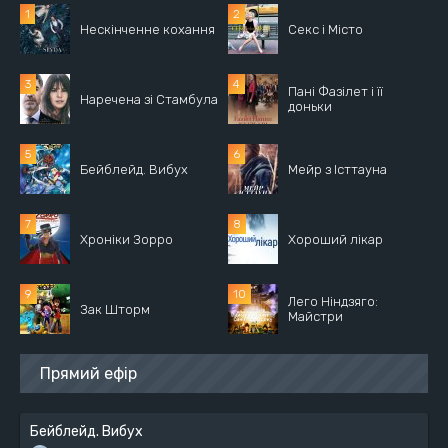
Нескінченне кохання
Секс і Місто
Пані Фазілет і її
Наречена зі Стамбула
доньки
Бейблейд. Вибух
Мейр з Істтауна
Хроніки Зорро
Хороший лікар
Лего Ніндзяго:
Зак Шторм
Майстри
Прямий ефір
Бейблейд. Вибух