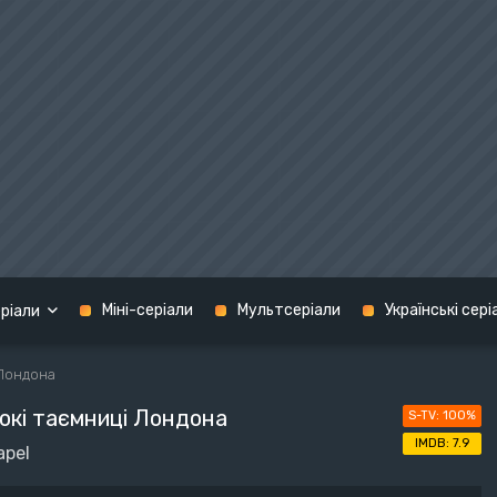
Міні-серіали
Мультсеріали
Українські сері
ріали
 Лондона
Кримінал
кі таємниці Лондона
100%
графія
Мелодрама
США
7.9
apel
н
Містика
Україна
терн
Музика