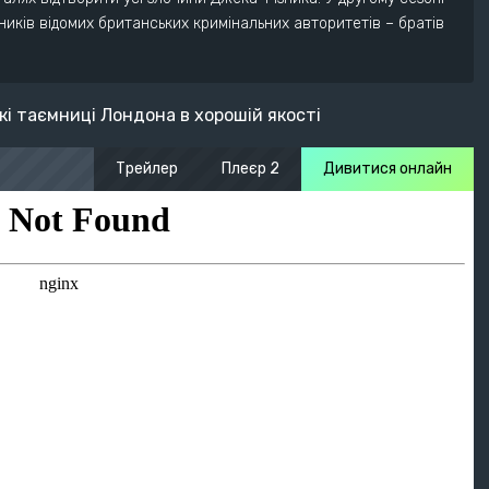
ників відомих британських кримінальних авторитетів – братів
і таємниці Лондона в хорошій якості
Трейлер
Плеєр 2
Дивитися онлайн