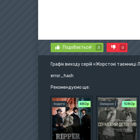
Подобається!
3
0
Графік виходу серій «Жорстокі таємниці
error_hash
Рекомендуємо ще:
Індиго
480р
Омікрон |
1080p