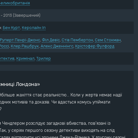
Великобританія
нний
Пригоди
ектив
Трилер
- 2013
(Завершений)
ументальний
Жахи
:
Бен Курт
,
Керолайн Іп
ма
Фантастика
рія
Фентезі
Руперт Пенрі-Джонс
,
Філ Девіс
,
Стів Пембертон
,
Сем Стокман
,
Россі
едія
,
Клер Рашбрук
,
Алекс Дженнінгс
,
Крістофер Фулфорд
етектив
,
Кримінал
,
Трилер
аємниці Лондона»
айбільше жахіття стає реальністю… Коли у жертв немає надії
одних мотивів та доказів. Чи вдасться комусь упіймати
?
 Чендлером розслідує загадкові вбивства, пов’язані із
Так, у серіях першого сезону детективи виходять на слід
талях відтворити усі злочини Джека-Різника. У другому сезоні