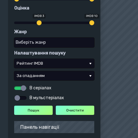
Оцінка
IMDB 3
IMDB 10
Жанр
Налаштування пошуку
Рейтинг IMDB
За спаданням
В серіалах
В мульстеріалах
Панель навігації