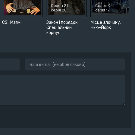
Сезон 21
Сезон 9
серія 20
серія 17
CSI: Маямі
Закон і порядок:
Місце злочину:
Спеціальний
Нью-Йорк
корпус