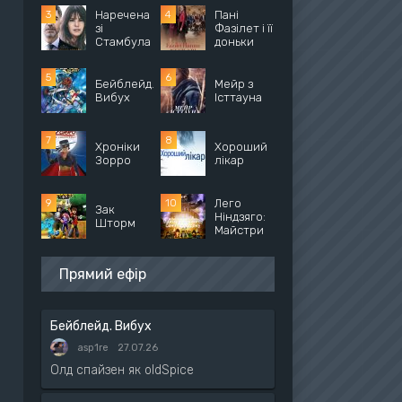
Наречена
Пані
зі
Фазілет і її
Стамбула
доньки
Бейблейд.
Мейр з
Вибух
Істтауна
Хроніки
Хороший
Зорро
лікар
Лего
Зак
Ніндзяго:
Шторм
Майстри
Прямий ефір
Бейблейд. Вибух
asp1re
27.07.26
Олд спайзен як oldSpice