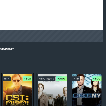
 Лондона»
НТН
480р
НТН, Індиго
1080p
НТН
480р