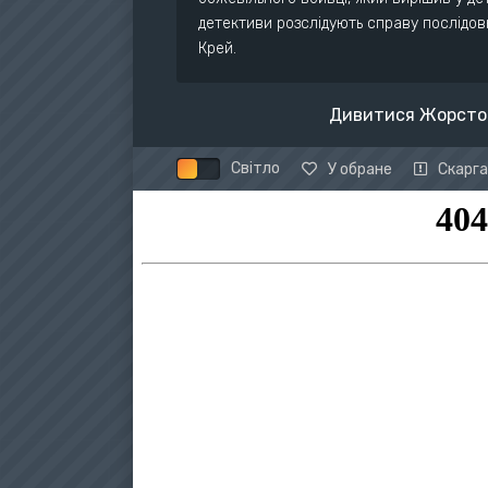
детективи розслідують справу послідов
Крей.
Дивитися Жорсток
Світло
У обране
Скарга