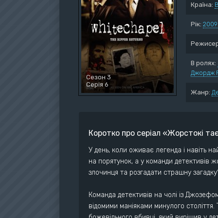
Країна:
Воє
Дет
Рік:
2009
Док
Режисер
Дра
Істо
В ролях:
Джордж 
Ком
Сезон 3
Серія 6
Жанр:
Д
Коротко про серіал «Жорстокі т
У день, коли оживає легенда і навіть н
на порятунок, а у команди детективів ж
злочинця та розгадати страшну загадку
Команда детективів на чолі із Джозефом
відомими маніяками минулого століття. 
божевільного вбивці, який вирішив у де