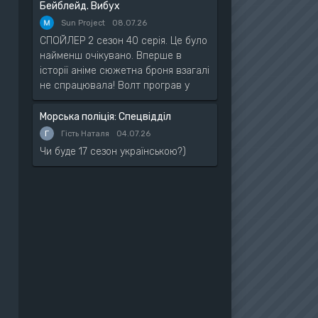
Бейблейд. Вибух
Sun Project
08.07.26
СПОЙЛЕР 2 сезон 40 серія. Це було
найменш очікувано. Вперше в
історії аніме сюжетна броня взагалі
не спрацювала! Волт програв у
Морська поліція: Спецвідділ
Г
Гість Наталя
04.07.26
Чи буде 17 сезон українською?)