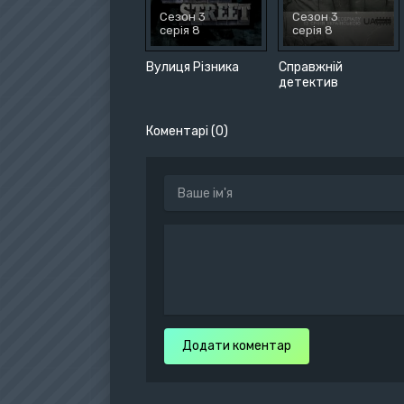
Сезон 3
Сезон 3
серія 8
серія 8
Вулиця Різника
Справжній
детектив
Коментарі (0)
Додати коментар