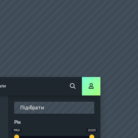
али
Підібрати
Рік
1950
2023