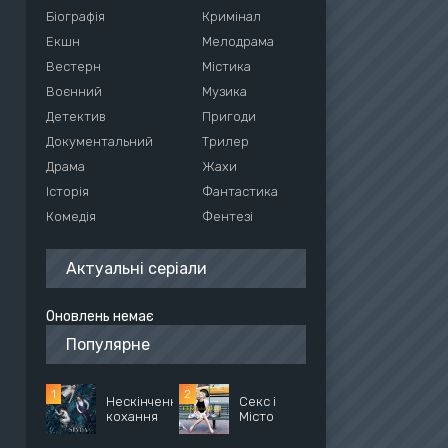
Біографія
Кримінал
Екшн
Мелодрама
Вестерн
Містика
Воєнний
Музика
Детектив
Пригоди
Документальний
Трилер
Драма
Жахи
Історія
Фантастика
Комедія
Фентезі
Актуальні серіали
Оновлень немає
Популярне
Нескінченне
Секс і
кохання
Місто