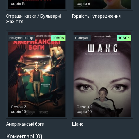
серія 8
серія 6
Страшні казки / Бульварні
Гордість і упередження
жахіття
НеЗупиняйПр
1080p
Омікрон
1080p
Сезон 3
Сезон 2
серія 10
серія 10
Американські боги
Шанс
Коментарі (0)