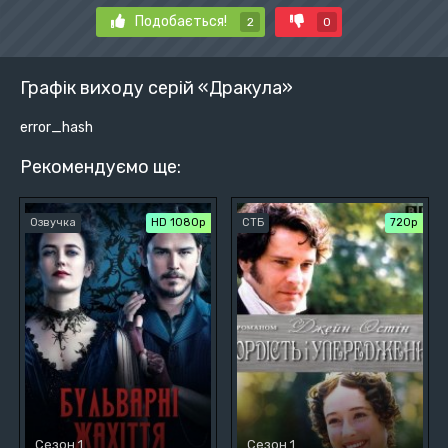
Подобається!
2
0
Графік виходу серій «Дракула»
error_hash
Рекомендуємо ще:
Озвучка
HD 1080p
СТБ
720р
Сезон 1
Сезон 1