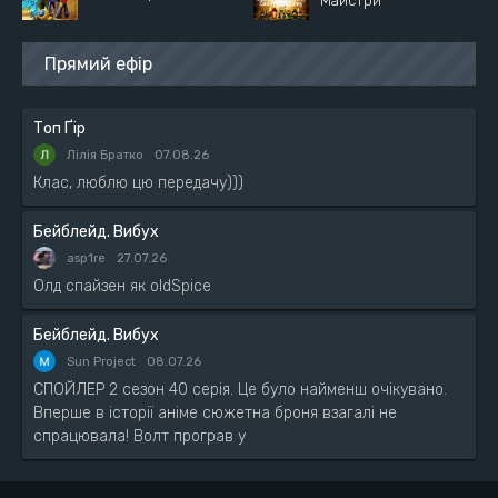
Майстри
Прямий ефір
Топ Ґір
Лілія Братко
07.08.26
Клас, люблю цю передачу)))
Бейблейд. Вибух
asp1re
27.07.26
Олд спайзен як oldSpice
Бейблейд. Вибух
Sun Project
08.07.26
СПОЙЛЕР 2 сезон 40 серія. Це було найменш очікувано.
Вперше в історії аніме сюжетна броня взагалі не
спрацювала! Волт програв у