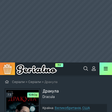
Серіали
»
Серіали
» Дракула
Дракула
7.3
1080p
Dracula
Країна:
Великобританія
,
США