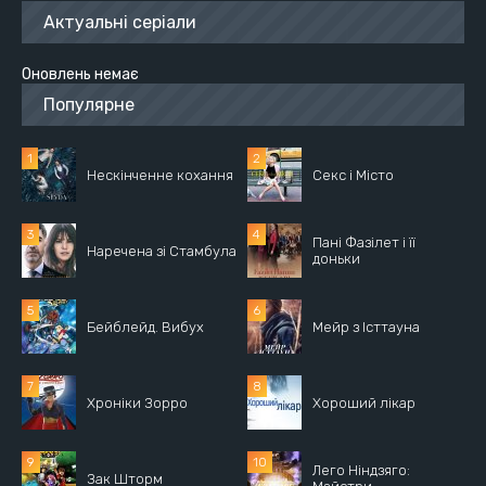
Актуальні серіали
Оновлень немає
Популярне
Нескінченне кохання
Секс і Місто
Пані Фазілет і її
Наречена зі Стамбула
доньки
Бейблейд. Вибух
Мейр з Істтауна
Хроніки Зорро
Хороший лікар
Лего Ніндзяго:
Зак Шторм