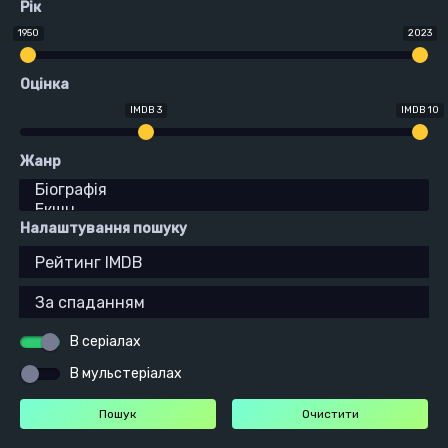
Рік
1950
2023
Оцінка
IMDB 3
IMDB 10
Жанр
Налаштування пошуку
В серіалах
В мульстеріалах