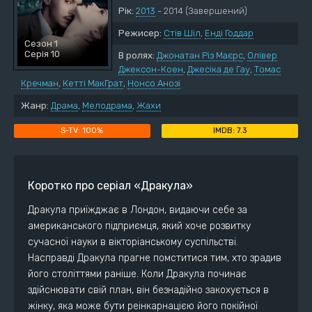
Рік:
2013
- 2014
(Завершений)
Режисер:
Стів Шіл
,
Енді Годдар
Сезон 1
Серія 10
В ролях:
Джонатан Різ Маєрс
,
Олівер
Джексон-Коен
,
Джесіка де Гау
,
Томас
Кречман
,
Кетті МакГрат
,
Нонсо Анозі
Жанр:
Драма
,
Мелодрама
,
Жахи
100%
7.3
Коротко про серіал «Дракула»
Дракула приїжджає в Лондон, видаючи себе за
американського підприємця, який хоче розвитку
сучасної науки в вікторіанському суспільстві.
Насправді Дракула прагне помститися тим, хто зрадив
його століттями раніше. Коли Дракула починає
здійснювати свій план, він безнадійно закохується в
жінку, яка може бути реінкарнацією його покійної