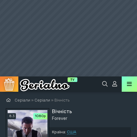
Серіали
»
Серіали
» Вічність
Вічність
8.3
1080p
Forever
Країна:
США