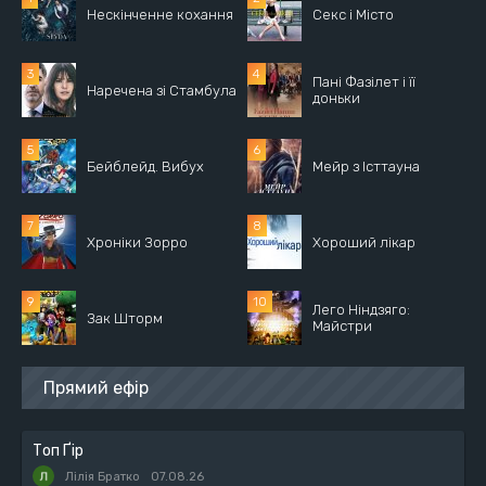
Нескінченне кохання
Секс і Місто
Пані Фазілет і її
Наречена зі Стамбула
доньки
Бейблейд. Вибух
Мейр з Істтауна
Хроніки Зорро
Хороший лікар
Лего Ніндзяго:
Зак Шторм
Майстри
Прямий ефір
Топ Ґір
Лілія Братко
07.08.26