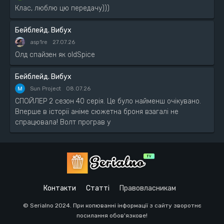
Клас, люблю цю передачу)))
Бейблейд. Вибух
asp1re
27.07.26
Олд спайзен як oldSpice
Бейблейд. Вибух
Sun Project
08.07.26
СПОЙЛЕР 2 сезон 40 серія. Це було найменш очікувано.
Вперше в історії аніме сюжетна броня взагалі не
спрацювала! Волт програв у
Контакти
Статті
Правовласникам
© Serialno 2024. При копюванні інформації з сайту зворотнє
посилання обов'язкове!