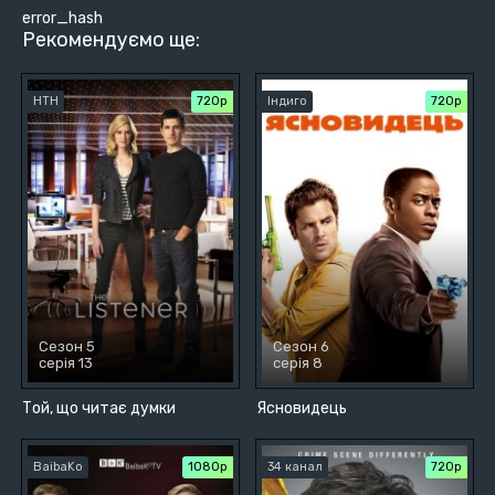
error_hash
Рекомендуємо ще:
НТН
720р
Індиго
720р
Сезон 5
Сезон 6
серія 13
серія 8
Той, що читає думки
Ясновидець
BaibaKo
1080p
34 канал
720р