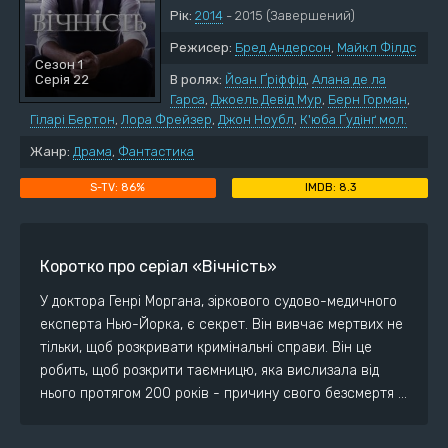
Рік:
2014
- 2015
(Завершений)
Режисер:
Бред Андерсон
,
Майкл Філдс
Сезон 1
Серія 22
В ролях:
Йоан Ґріффід
,
Алана де ла
Гарса
,
Джоель Девід Мур
,
Берн Горман
,
Гіларі Бертон
,
Лора Фрейзер
,
Джон Ноубл
,
К'юба Ґудінґ мол.
Жанр:
Драма
,
Фантастика
86%
8.3
Коротко про серіал «Вічність»
У доктора Генрі Моргана, зіркового судово-медичного
експерта Нью-Йорка, є секрет. Він вивчає мертвих не
тільки, щоб розкривати кримінальні справи. Він це
робить, щоб розкрити таємницю, яка вислизала від
нього протягом 200 років - причину свого безсмертя ...