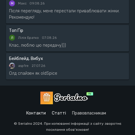
М
Макс
09.08.26
Після перегляду, мене перестали приваблювати жінки.
Рекомендую!
Топ Ґір
Лілія Братко
07.08.26
Клас, люблю цю передачу)))
Бейблейд. Вибух
asp1re
27.07.26
Олд спайзен як oldSpice
Контакти
Статті
Правовласникам
© Serialno 2024. При копюванні інформації з сайту зворотнє
посилання обов'язкове!