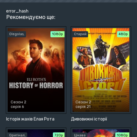
error_hash
Рекомендуємо ще:
Olegolas,
1080p
Старий
480р
Сезон 2
Сезон 2
серія 6
серія 21
Історія жахів Елая Рота
Дивовижні історії
Оригінал,
720р
Цікава
1080p