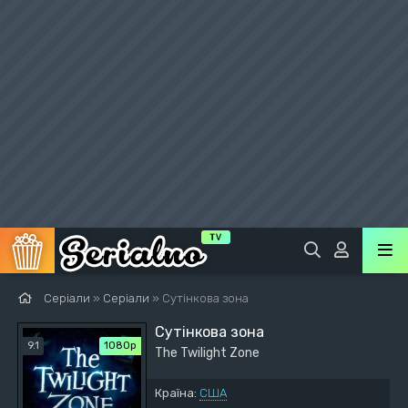
Серіали
»
Серіали
» Сутінкова зона
Сутінкова зона
9.1
1080p
The Twilight Zone
Країна:
США