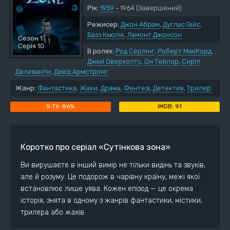
Рік:
1959
- 1964
(Завершений)
Режисер:
Джон Абрам
,
Дуглас Гейс
,
Базз Кьюлік
,
Ламонт Джонсон
Сезон 1
Серія 10
В ролях:
Род Серлінг
,
Роберт МакКорд
,
Джей Оверхолтс
,
Он Тейлор
,
Сиріл
Делеванти
,
Девід Армстронг
Жанр:
Фантастика
,
Жахи
,
Драма
,
Фентезі
,
Детектив
,
Трилер
86%
9.1
Коротко про серіал «Сутінкова зона»
Ви вирушаєте в інший вимір не тільки видінь та звуків,
але й розуму. Це подорож в чарівну країну, межі якої
встановлює лише уява. Кожен епізод — це окрема
історія, знята в одному з жанрів фантастики, містики,
трилера або жахів.