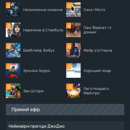
Нескінченне кохання
Секс і Місто
Пані Фазілет і її
Наречена зі Стамбула
доньки
Бейблейд. Вибух
Мейр з Істтауна
Хроніки Зорро
Хороший лікар
Лего Ніндзяго:
Зак Шторм
Майстри
Прямий ефір
Неймовірні пригоди ДжоДжо