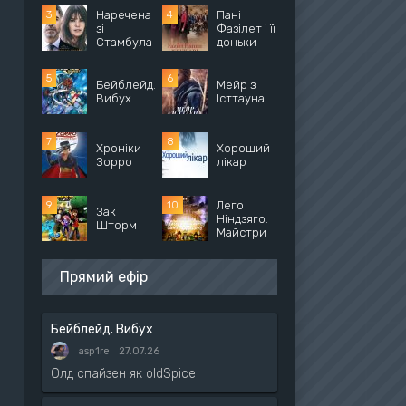
Наречена
Пані
зі
Фазілет і її
Стамбула
доньки
Бейблейд.
Мейр з
Вибух
Істтауна
Хроніки
Хороший
Зорро
лікар
Лего
Зак
Ніндзяго:
Шторм
Майстри
Прямий ефір
Бейблейд. Вибух
asp1re
27.07.26
Олд спайзен як oldSpice