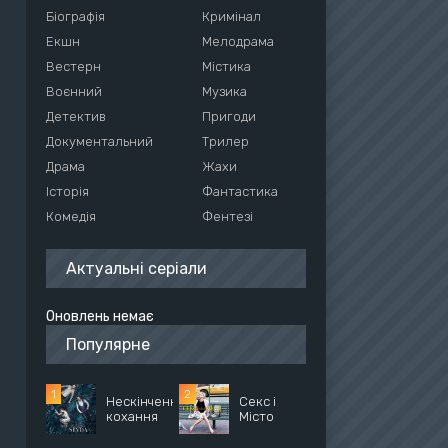
Біографія
Кримінал
Екшн
Мелодрама
Вестерн
Містика
Воєнний
Музика
Детектив
Пригоди
Документальний
Трилер
Драма
Жахи
Історія
Фантастика
Комедія
Фентезі
Актуальні серіали
Оновлень немає
Популярне
Нескінченне
Секс і
кохання
Місто