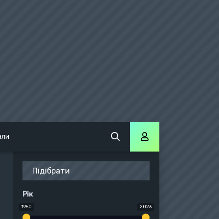
али
Підібрати
Рік
1950
2023