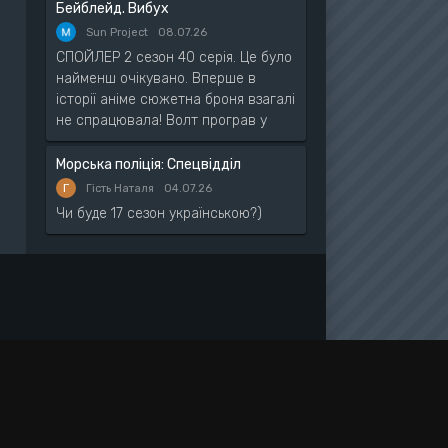
Бейблейд. Вибух
Sun Project
08.07.26
СПОЙЛЕР 2 сезон 40 серія. Це було
найменш очікувано. Вперше в
історії аніме сюжетна броня взагалі
не спрацювала! Волт програв у
Морська поліція: Спецвідділ
Г
Гість Наталя
04.07.26
Чи буде 17 сезон українською?)