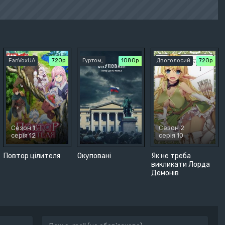
FanVoxUA
720р
Гуртом,
1080p
Двоголосий
720р
Сезон 1
Сезон 2
серія 12
серія 10
Повтор цілителя
Окуповані
Як не треба
викликати Лорда
Демонів