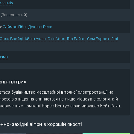
рландія
нний
Пригоди
ектив
Трилер
(Завершений)
ументальний
Жахи
:
Саймон Гібні
,
Деклан Рекс
ма
Фантастика
рія
Фентезі
Орла Брейді
,
Айлін Уолш
,
Стів Уолл
,
Гер Райан
,
Сем Баррет
,
Лілі
едія
рама
ідні вітри»
ається будівництво масштабної вітряної електростанції на
агрозою знищення опиняється не лише місцева екологія, а й
а дорученням компанії Норск Вентус сюди вирушає Кейт Раян…
но-західні вітри в хорошій якості