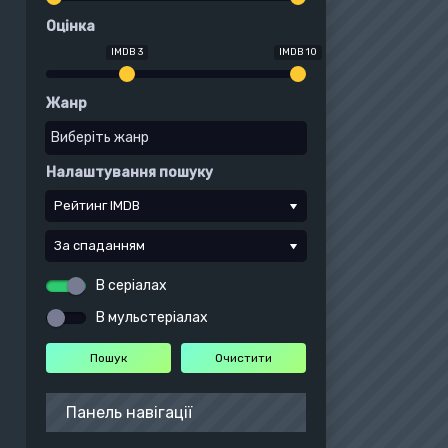
Оцінка
IMDB 3
IMDB 10
Жанр
Налаштування пошуку
Рейтинг IMDB
За спаданням
В серіалах
В мульстеріалах
Панель навігації