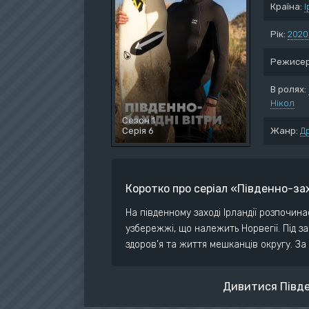
Країна:
І
Воє
Дет
Рік:
2020
Док
Режисер
Дра
Істо
В ролях:
Нікол
Ком
Сезон 1
Серія 6
Жанр:
Д
Коротко про серіал «Південно-зах
На південному заході Ірландії розпочин
узбережжі, що належить Норвегії. Під з
здоров’я та життя мешканців округу. З
Дивитися Півден