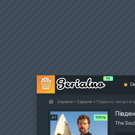
Се
Серіали
»
Серіали
» Південно-західні ві
Півден
Біо
6.1
1080p
The Sout
Екш
Вес