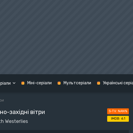
Міні-серіали
Мультсеріали
Українські сері
ріали
три
Кримінал
но-західні вітри
NAN%
графія
Мелодрама
США
6.1
h Westerlies
н
Містика
Україна
терн
Музика