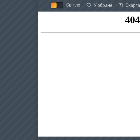
Світло
У обране
Скарга