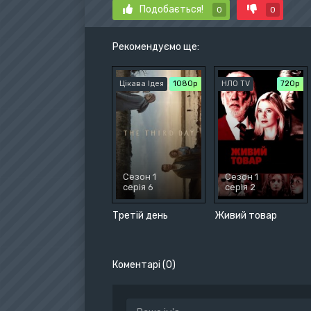
Подобається!
0
0
Рекомендуємо ще:
Цікава Ідея
1080p
НЛО TV
720р
Сезон 1
Сезон 1
серія 6
серія 2
Третій день
Живий товар
Коментарі (0)