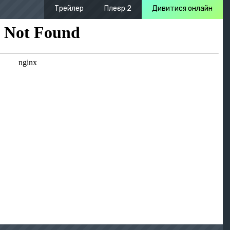
Трейлер
Плеєр 2
Дивитися онлайн