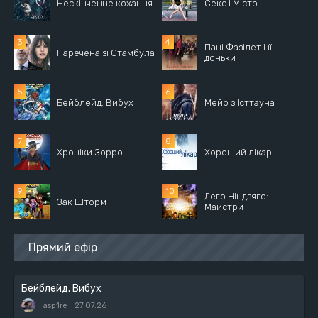
Нескінченне кохання
Секс і Місто
Пані Фазілет і її
Наречена зі Стамбула
доньки
Бейблейд. Вибух
Мейр з Істтауна
Хроніки Зорро
Хороший лікар
Лего Ніндзяго:
Зак Шторм
Майстри
Прямий ефір
Бейблейд. Вибух
asp1re
27.07.26