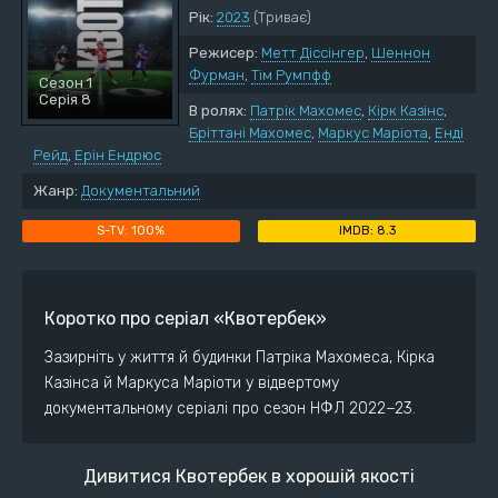
Рік:
2023
(Триває)
Режисер:
Метт Діссінгер
,
Шеннон
Фурман
,
Тім Румпфф
Сезон 1
Серія 8
В ролях:
Патрік Махомес
,
Кірк Казінс
,
Бріттані Махомес
,
Маркус Маріота
,
Енді
Рейд
,
Ерін Ендрюс
Жанр:
Документальний
100%
8.3
Коротко про серіал «Квотербек»
Зазирніть у життя й будинки Патріка Махомеса, Кірка
Казінса й Маркуса Маріоти у відвертому
документальному серіалі про сезон НФЛ 2022−23.
Дивитися Квотербек в хорошій якості