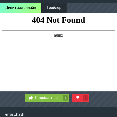
Дивитися онлайн
Трейлер
Подобається!
1
0
error_hash