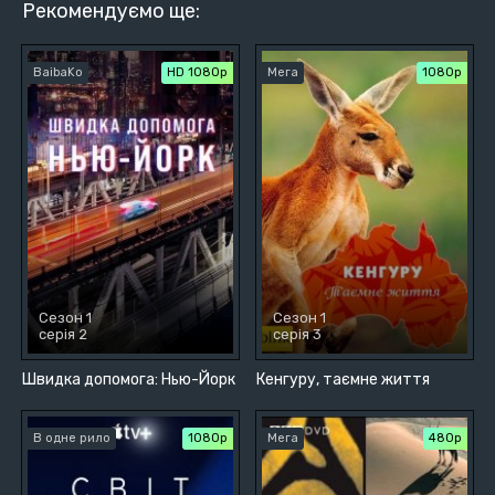
Рекомендуємо ще:
BaibaKo
HD 1080p
Мега
1080p
Сезон 1
Сезон 1
серія 2
серія 3
Швидка допомога: Нью-Йорк
Кенгуру, таємне життя
В одне рило
1080p
Мега
480р