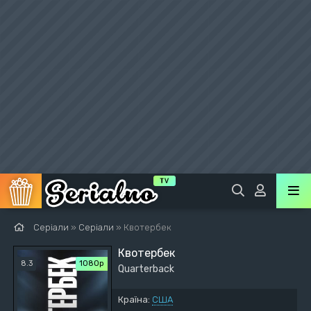
Серіали
»
Серіали
» Квотербек
Квотербек
8.3
1080p
Quarterback
Країна:
США