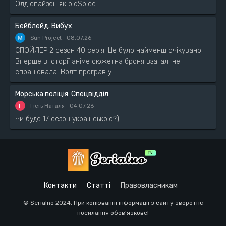
Олд спайзен як oldSpice
Бейблейд. Вибух
Sun Project
08.07.26
СПОЙЛЕР 2 сезон 40 серія. Це було найменш очікувано.
Вперше в історії аніме сюжетна броня взагалі не
спрацювала! Волт програв у
Морська поліція: Спецвідділ
Г
Гість Наталя
04.07.26
Чи буде 17 сезон українською?)
Контакти
Статті
Правовласникам
© Serialno 2024. При копюванні інформації з сайту зворотнє
посилання обов'язкове!