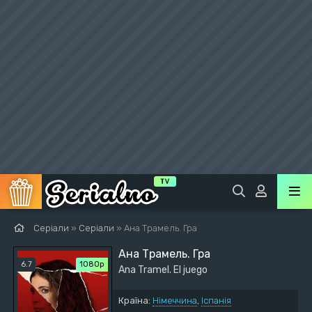
Серіали
»
Серіали
» Ана Трамель. Гра
Ана Трамель. Гра
6.7
1080p
Ana Tramel. El juego
Країна:
Німеччина
,
Іспанія