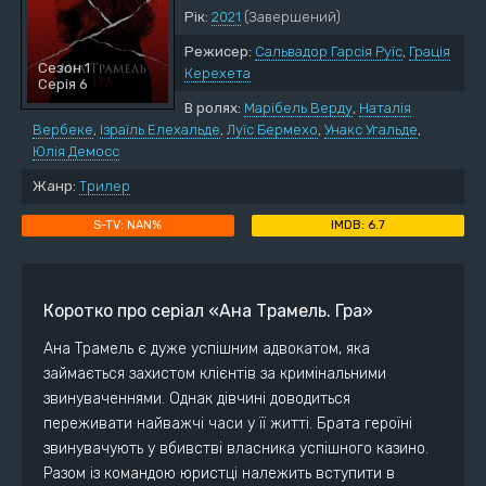
Рік:
2021
(Завершений)
Режисер:
Сальвадор Гарсія Руїс
,
Грація
Сезон 1
Керехета
Серія 6
В ролях:
Марібель Верду
,
Наталія
Вербеке
,
Ізраїль Елехальде
,
Луїс Бермехо
,
Унакс Угальде
,
Юлія Демосс
Жанр:
Трилер
NAN%
6.7
Коротко про серіал «Ана Трамель. Гра»
Ана Трамель є дуже успішним адвокатом, яка
займається захистом клієнтів за кримінальними
звинуваченнями. Однак дівчині доводиться
переживати найважчі часи у її житті. Брата героїні
звинувачують у вбивстві власника успішного казино.
Разом із командою юристці належить вступити в