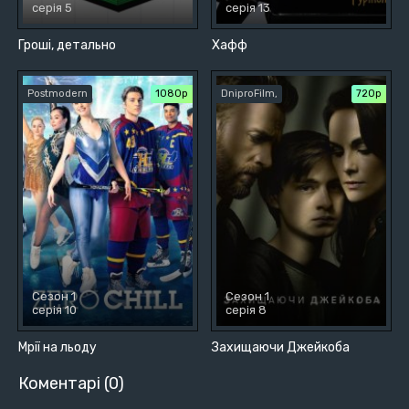
серія 5
серія 13
Гроші, детально
Хафф
Postmodern
1080p
DniproFilm,
720р
Сезон 1
Сезон 1
серія 10
серія 8
Мрії на льоду
Захищаючи Джейкоба
Коментарі (0)