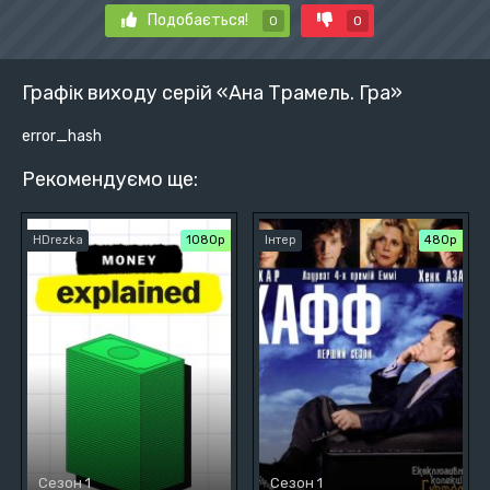
Подобається!
0
0
Графік виходу серій «Ана Трамель. Гра»
error_hash
Рекомендуємо ще:
HDrezka
1080p
Інтер
480р
Сезон 1
Сезон 1