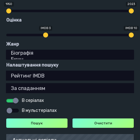
1950
2023
Оцінка
IMDB 3
IMDB 10
Жанр
Налаштування пошуку
В серіалах
В мульстеріалах