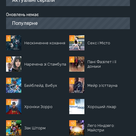
Актуальні серіали
Оновлень немає
Популярне
Нескінченне кохання
Секс і Місто
Пані Фазілет і її
Наречена зі Стамбула
доньки
Бейблейд. Вибух
Мейр з Істтауна
Хроніки Зорро
Хороший лікар
Лего Ніндзяго:
Зак Шторм
Майстри