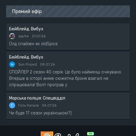
Прямий ефір
Бейблейд. Вибух
asp1re
27.07.26
Олд спайзен як oldSpice
Бейблейд. Вибух
Sun Project
08.07.26
СПОЙЛЕР 2 сезон 40 серія. Це було найменш очікувано.
Вперше в історії аніме сюжетна броня взагалі не
спрацювала! Волт програв у
Морська поліція: Спецвідділ
Г
Гість Наталя
04.07.26
Чи буде 17 сезон українською?)