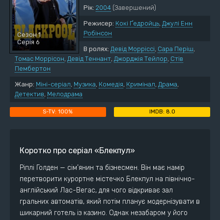
Рік:
2004
(Завершений)
Режисер:
Кокі Ґедройць
,
Джулі Енн
Робінсон
Сезон 1
Серія 6
В ролях:
Девід Морріссі
,
Сара Періш
,
Томас Моррісон
,
Девід Теннант
,
Джорджія Тейлор
,
Стів
Пембертон
Жанр:
Міні-серіал
,
Музика
,
Комедія
,
Кримінал
,
Драма
,
Детектив
,
Мелодрама
100%
8.0
Коротко про серіал «Блекпул»
Ріплі Голден — сім’янин та бізнесмен. Він має намір
перетворити курортне містечко Блекпул на північно-
англійський Лас-Вегас, для чого відкриває зал
гральних автоматів, який потім планує модернізувати в
шикарний готель із казино. Однак незабаром у його