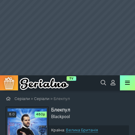
Серіали
»
Серіали
» Блекпул
Блекпул
8.0
480р
Blackpool
Країна:
Велика Британія