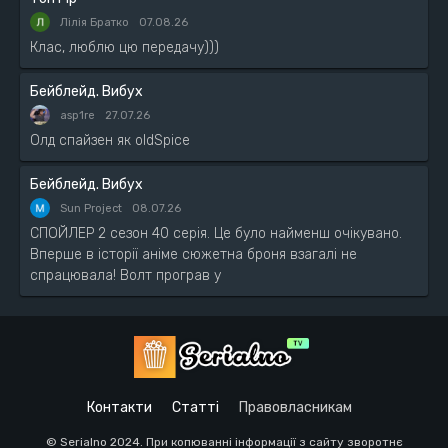
Лілія Братко
07.08.26
Клас, люблю цю передачу)))
Бейблейд. Вибух
asp1re
27.07.26
Олд спайзен як oldSpice
Бейблейд. Вибух
Sun Project
08.07.26
СПОЙЛЕР 2 сезон 40 серія. Це було найменш очікувано.
Вперше в історії аніме сюжетна броня взагалі не
спрацювала! Волт програв у
Контакти
Статті
Правовласникам
© Serialno 2024. При копюванні інформації з сайту зворотнє