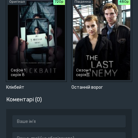
Оригінал
720р
Південна
480р
Сезон 1
Сезон 1
серія 8
серія 5
Клікбейт
Останній ворог
Коментарі (0)