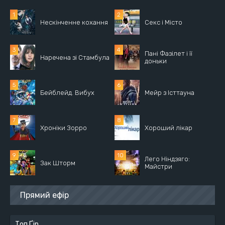
Нескінченне кохання
Секс і Місто
Пані Фазілет і її
Наречена зі Стамбула
доньки
Бейблейд. Вибух
Мейр з Істтауна
Хроніки Зорро
Хороший лікар
Лего Ніндзяго:
Зак Шторм
Майстри
Прямий ефір
Топ Ґір