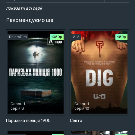
показати всі серії
Рекомендуємо ще:
DniproFilm
1080p
2+2
480р
Сезон 1
Сезон 1
серія 8
серія 10
Паризька поліція 1900
Секта