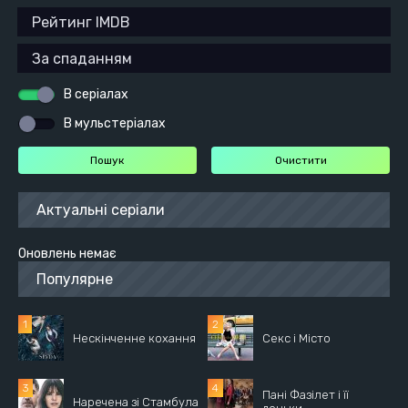
В серіалах
В мульстеріалах
Актуальні серіали
Оновлень немає
Популярне
Нескінченне кохання
Секс і Місто
Пані Фазілет і її
Наречена зі Стамбула