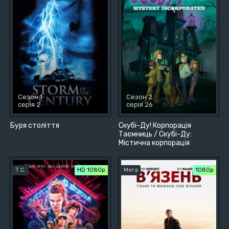
Сезон 1
Сезон 2
серія 2
серія 26
Буря століття
Скубі-Ду! Корпорація
Таємниць / Скубі-Ду:
Містична корпорація
Т.С.
HD 1080p
Мега
1080p