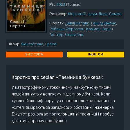
Рік:
2023
(Триває)
Режисер:
Мортен Тільдум
,
Девід Семел
Сезон 1
В ролях:
Девід Оєлово
,
Рашіда Джонс
,
Серія 10
Ребекка Ферґюсон
,
Коммон
,
Гарієт
Волтер
,
Чіназа Уче
Жанр:
Фантастика
,
Драма
100%
8.4
Коротко про серіал «Таємниця бункера»
У катастрофічному токсичному майбутньому тисячі
людей живуть у великому підземному бункері. Коли
тутешній шериф порушує основоположне правило, а
жителі вмирають за загадкових обставин, інженерка
Джулієт розкриває приголомшливі таємниці і пробує
дізнатися правду про бункер.