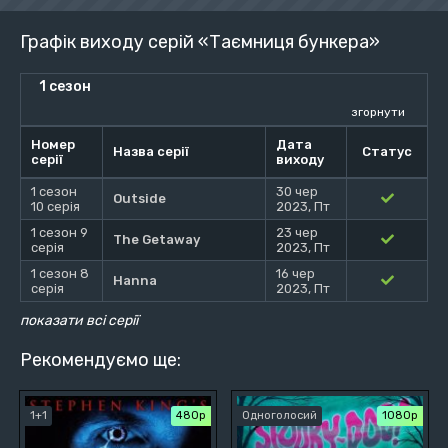
Графік виходу серій «Таємниця бункера»
1 сезон
згорнути
Номер
Дата
Назва серії
Статус
серії
виходу
1 сезон
30 чер
Outside
10 серія
2023, Пт
1 сезон 9
23 чер
The Getaway
серія
2023, Пт
1 сезон 8
16 чер
Hanna
серія
2023, Пт
показати всі серії
Рекомендуємо ще:
1+1
480р
Одноголосий
1080p