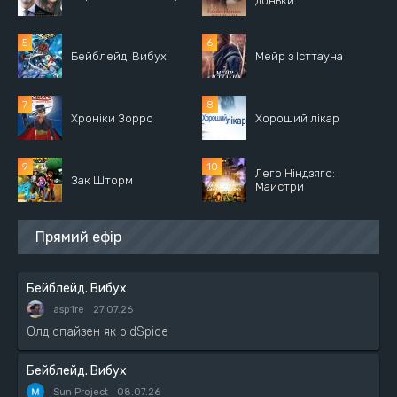
доньки
Бейблейд. Вибух
Мейр з Істтауна
Хроніки Зорро
Хороший лікар
Лего Ніндзяго:
Зак Шторм
Майстри
Прямий ефір
Бейблейд. Вибух
asp1re
27.07.26
Олд спайзен як oldSpice
Бейблейд. Вибух
Sun Project
08.07.26