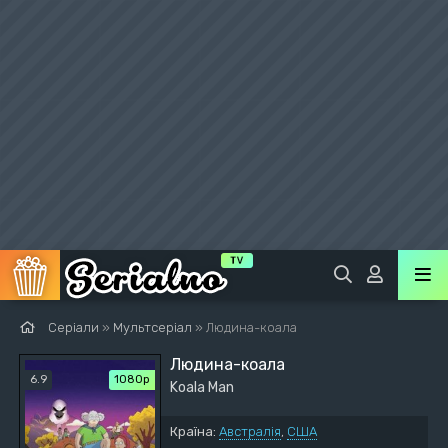
Серіали
»
Мультсеріал
» Людина-коала
Людина-коала
6.9
1080p
Koala Man
Країна:
Австралія
,
США