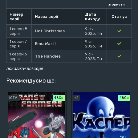
згорнути
Номер
Дата
Назва серії
Статус
серії
виходу
1 сезон 8
9 січ
Hot Christmas
серія
2023, Пн
1 сезон 7
9 січ
Emu War II
серія
2023, Пн
1 сезон 6
9 січ
The Handies
серія
2023, Пн
показати всі серії
Рекомендуємо ще:
ICTV,
480р
K1
480р