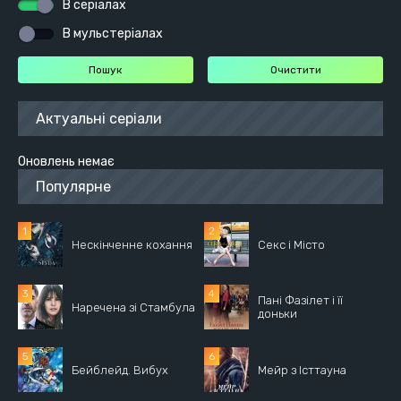
В серіалах
В мульстеріалах
Актуальні серіали
Оновлень немає
Популярне
Нескінченне кохання
Секс і Місто
Пані Фазілет і її
Наречена зі Стамбула
доньки
Бейблейд. Вибух
Мейр з Істтауна