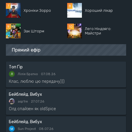
Хроніки Зорро
Хороший лікар
Лего Ніндзяго:
Зак Шторм
Майстри
Прямий ефір
Топ Ґір
Лілія Братко
07.08.26
Клас, люблю цю передачу)))
Бейблейд. Вибух
asp1re
27.07.26
Олд спайзен як oldSpice
Бейблейд. Вибух
Sun Project
08.07.26