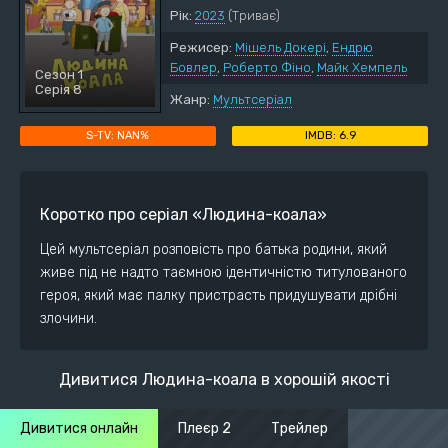
Рік:
2023
(Триває)
Режисер:
Мішель Докері
,
Ендрю
Бовлер
,
Роберто Фіно
,
Майк Хемпель
Сезон 1
Серія 8
Жанр:
Мультсеріал
NAN%
6.9
Коротко про серіал «Людина-коала»
Цей мультсеріал розповість про батька родини, який
живе під не надто таємною ідентичністю титулованого
героя, який має палку пристрасть придушувати дрібні
злочини.
Дивитися Людина-коала в хорошій якості
Дивитися онлайн
Плеєр 2
Трейлер