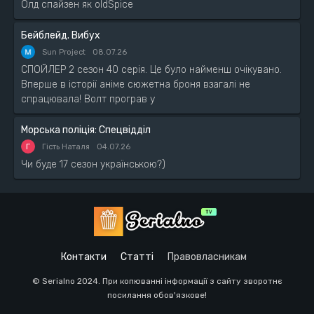
Олд спайзен як oldSpice
Бейблейд. Вибух
Sun Project
08.07.26
СПОЙЛЕР 2 сезон 40 серія. Це було найменш очікувано.
Вперше в історії аніме сюжетна броня взагалі не
спрацювала! Волт програв у
Морська поліція: Спецвідділ
Г
Гість Наталя
04.07.26
Чи буде 17 сезон українською?)
Контакти
Статті
Правовласникам
© Serialno 2024. При копюванні інформації з сайту зворотнє
посилання обов'язкове!