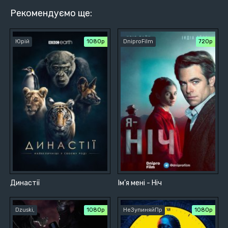
Рекомендуємо ще:
Юрій
1080p
DniproFilm
720p
Династії
Ім’я мені - Ніч
Dzuski,
1080p
НеЗупиняйПр
1080p