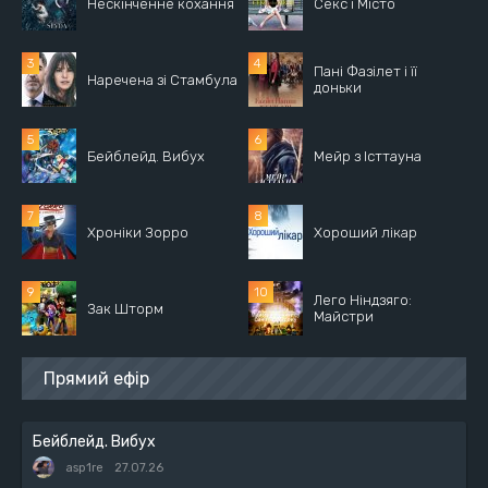
Нескінченне кохання
Секс і Місто
Пані Фазілет і її
Наречена зі Стамбула
доньки
Бейблейд. Вибух
Мейр з Істтауна
Хроніки Зорро
Хороший лікар
Лего Ніндзяго:
Зак Шторм
Майстри
Прямий ефір
Бейблейд. Вибух
asp1re
27.07.26