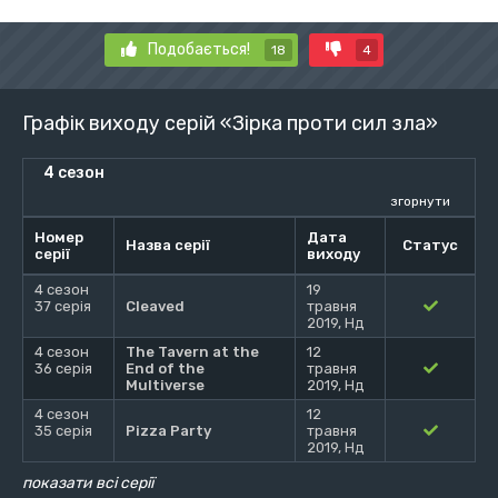
Подобається!
18
4
Графік виходу серій «Зірка проти сил зла»
4 сезон
згорнути
Номер
Дата
Назва серії
Статус
серії
виходу
4 сезон
19
37 серія
Cleaved
травня
2019, Нд
4 сезон
The Tavern at the
12
36 серія
End of the
травня
Multiverse
2019, Нд
4 сезон
12
35 серія
Pizza Party
травня
2019, Нд
показати всі серії