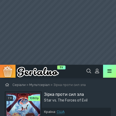
Серіали
»
Мультсеріал
» Зірка проти сил зла
Зірка проти сил зла
7.9
1080p
Star vs. The Forces of Evil
Країна:
США