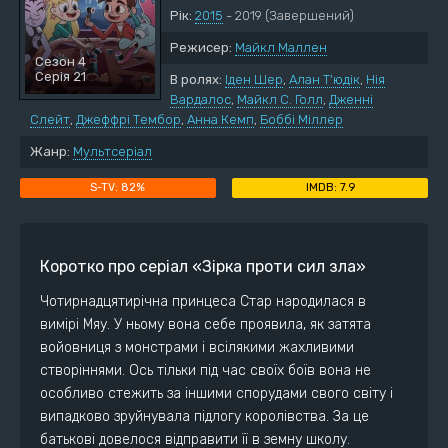
Рік:
2015
- 2019
(Завершений)
Режисер:
Майкл Маллен
Сезон 4
Серія 21
В ролях:
Іден Шер
,
Алан Т'юдік
,
Нія
Вардалос
,
Майкл С. Голл
,
Дженні
Слейт
,
Джеффрі Тембор
,
Анна Кемп
,
Боббі Міллер
Жанр:
Мультсеріал
82%
7.9
Коротко про серіал «Зірка проти сил зла»
Чотирнадцятирічна принцеса Стар народилася в
вимірі Мяу. У ньому вона себе проявила, як затята
войовниця з монстрами і всілякими жахливими
створіннями. Ось тільки під час своїх боїв вона не
особливо стежить за іншими спорудами свого світу і
випадково зруйнувала підлогу королівства. За це
батькові довелося відправити її в земну школу.