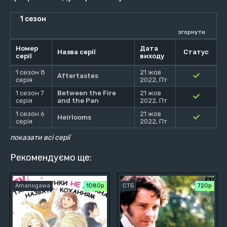
1 сезон
згорнути
Номер
Дата
Назва серії
Статус
серії
виходу
1 сезон 8
21 жов
Aftertastes
серія
2022, Пт
1 сезон 7
Between the Fire
21 жов
серія
and the Pan
2022, Пт
1 сезон 6
21 жов
Heirlooms
серія
2022, Пт
показати всі серії
Рекомендуємо ще:
Amanogawa
1080p
СТБ
720р