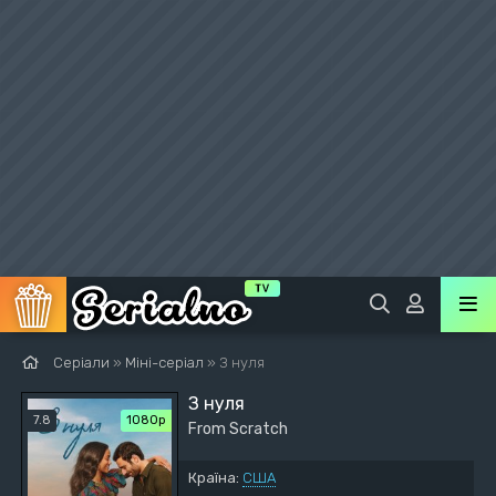
Серіали
»
Міні-серіал
» З нуля
З нуля
7.8
1080p
From Scratch
Країна:
США