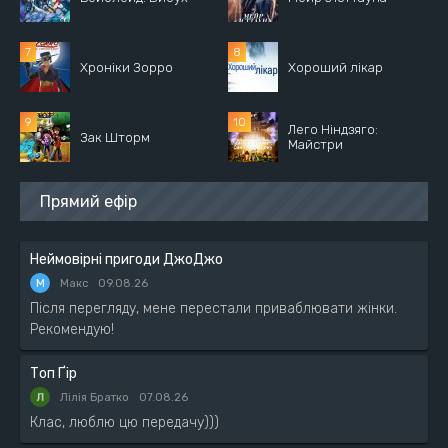
Хроніки Зорро
Хороший лікар
Лего Ніндзяго:
Зак Шторм
Майстри
Прямий ефір
Неймовірні пригоди ДжоДжо
М
Макс
09.08.26
Після перегляду, мене перестали приваблювати жінки.
Рекомендую!
Топ Ґір
Лілія Братко
07.08.26
Клас, люблю цю передачу)))