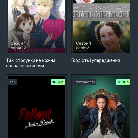
Сезон 1
Сезон 1
серія 12
серія 6
Такі стосунки не можна
Гордість і упередження
назвати коханням
Три
1080p
Postmodern
1080p