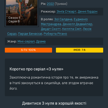
Рік:
2022
(Триває)
Режисер:
Зінґа Стюарт
,
Денні Гордон
Сезон 1
В ролях:
Зої Салдана
,
Еудженіо
Серія 8
Мастрандреа
,
Деніелл Дедвайлер
,
Джудіт Скотт
,
Келліта Сміт
,
Люсія
Сардо
,
Паріде Бенассаї
,
Роберта Рігано
Жанр:
Міні-серіал
,
Драма
100%
7.8
Коротко про серіал «З нуля»
Захоплююча романтична історія про те, як американка
в Італії закохується в сицилійця, але згодом втрачає
його.
Дивитися З нуля в хорошій якості