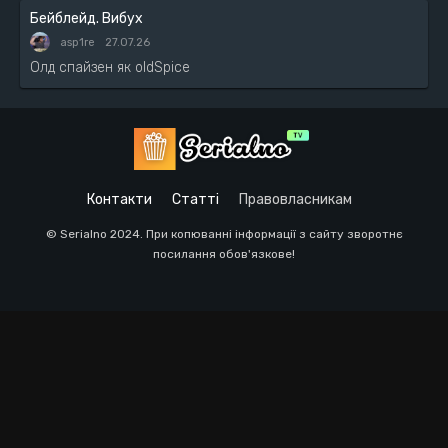
Бейблейд. Вибух
asp1re
27.07.26
Олд спайзен як oldSpice
Контакти
Статті
Правовласникам
© Serialno 2024. При копюванні інформації з сайту зворотнє
посилання обов'язкове!