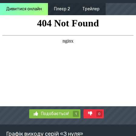
Дивитися онлайн
Плеєр 2
Трейлер
Подобається!
1
0
Графік виходу серій «З нуля»