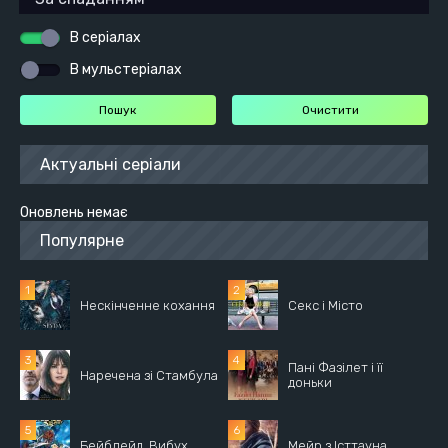
В серіалах
В мульстеріалах
Актуальні серіали
Оновлень немає
Популярне
Нескінченне кохання
Секс і Місто
Пані Фазілет і її
Наречена зі Стамбула
доньки
Бейблейд. Вибух
Мейр з Істтауна