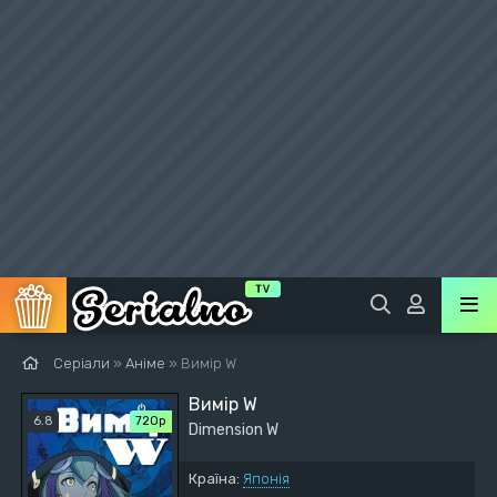
Серіали
»
Аніме
» Вимір W
Вимір W
6.8
720р
Dimension W
Країна:
Японія