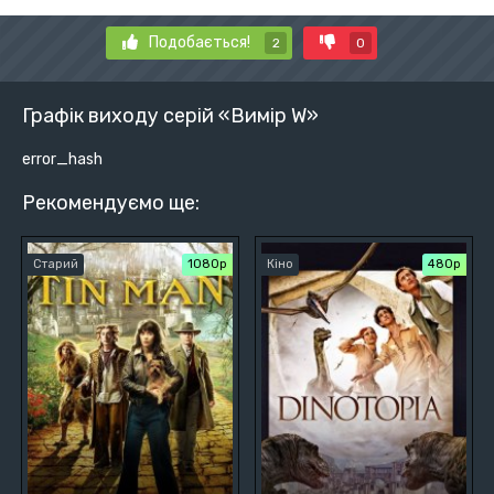
Подобається!
2
0
Графік виходу серій «Вимір W»
error_hash
Рекомендуємо ще:
Старий
1080p
Кіно
480р