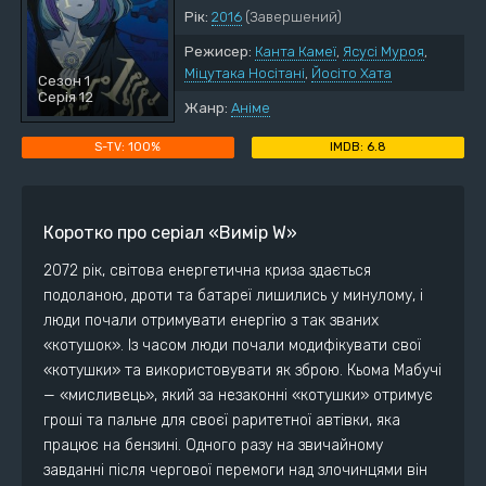
Рік:
2016
(Завершений)
Режисер:
Канта Камеї
,
Ясусі Муроя
,
Міцутака Носітані
,
Йосіто Хата
Сезон 1
Серія 12
Жанр:
Аніме
100%
6.8
Коротко про серіал «Вимір W»
2072 рік, світова енергетична криза здається
подоланою, дроти та батареї лишились у минулому, і
люди почали отримувати енергію з так званих
«котушок». Із часом люди почали модифікувати свої
«котушки» та використовувати як зброю. Кьома Мабучі
— «мисливець», який за незаконні «котушки» отримує
гроші та пальне для своєї раритетної автівки, яка
працює на бензині. Одного разу на звичайному
завданні після чергової перемоги над злочинцями він