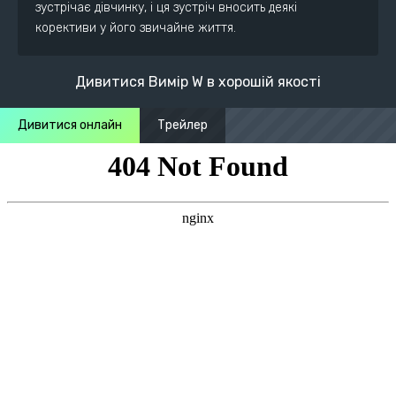
зустрічає дівчинку, і ця зустріч вносить деякі
корективи у його звичайне життя.
Дивитися Вимір W в хорошій якості
Дивитися онлайн
Трейлер