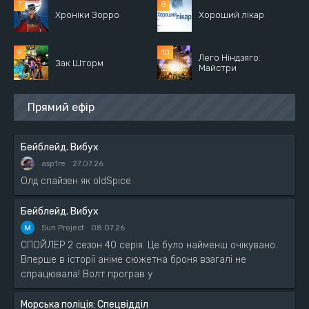
Хроніки Зорро
Хороший лікар
Лего Ніндзяго:
Зак Шторм
Майстри
Прямий ефір
Бейблейд. Вибух
asp1re
27.07.26
Олд спайзен як oldSpice
Бейблейд. Вибух
Sun Project
08.07.26
СПОЙЛЕР 2 сезон 40 серія. Це було найменш очікувано.
Вперше в історії аніме сюжетна броня взагалі не
спрацювала! Волт програв у
Морська поліція: Спецвідділ