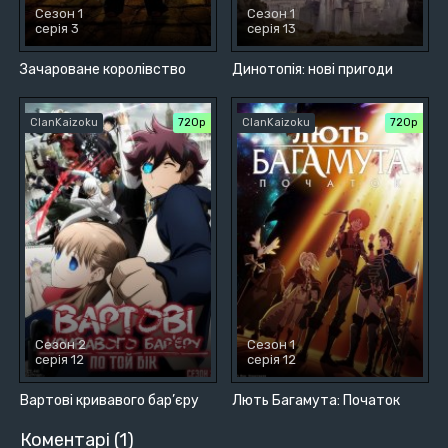
Сезон 1
Сезон 1
серія 3
серія 13
Зачароване королівство
Динотопія: нові пригоди
ClanKaizoku
720р
ClanKaizoku
720р
Сезон 2
Сезон 1
серія 12
серія 12
Вартові кривавого бар’єру
Лють Багамута: Початок
Коментарі (1)