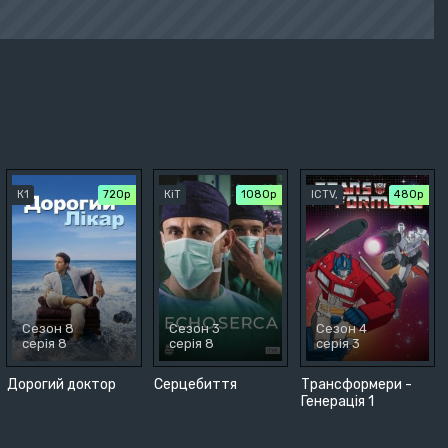
К1
720р
КіТ
1080p
ICTV,
480р
Сезон 8
Сезон 3
Сезон 4
серія 8
серія 8
серія 3
Дорогий доктор
Серцебиття
Трансформери -
Генерація 1