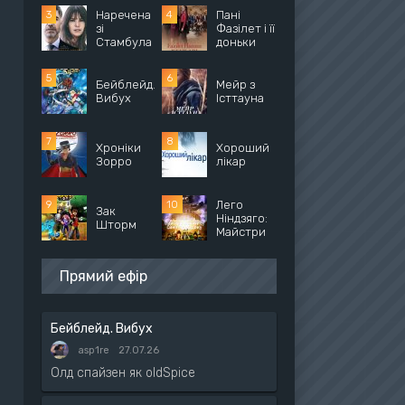
Наречена
Пані
зі
Фазілет і її
Стамбула
доньки
Бейблейд.
Мейр з
Вибух
Істтауна
Хроніки
Хороший
Зорро
лікар
Лего
Зак
Ніндзяго:
Шторм
Майстри
Прямий ефір
Бейблейд. Вибух
asp1re
27.07.26
Олд спайзен як oldSpice