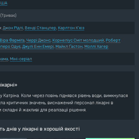
США
нний
Пригоди
ектив
Трилер
(Триває)
ументальний
Жахи
:
Джон Рідлі
,
Венді Станцлер
,
Карлтон К'юз
ма
Фантастика
рія
Фентезі
Віра Фарміґа
,
Черрі Джонс
,
Корнеліус Сміт молодший
,
Роберт
едія
іперо Одує
,
Джулі Енн Емері
,
Майкл Ґастон
,
Моллі Хагер
рама
,
Міні-серіал
лікарні»
у Катріна. Коли через повінь піднявся рівень води, вимкнулася
ула критичних значень, виснажений персонал лікарні в
кладні й жахливі для реалізації рішення.
ь днів у лікарні в хорошій якості