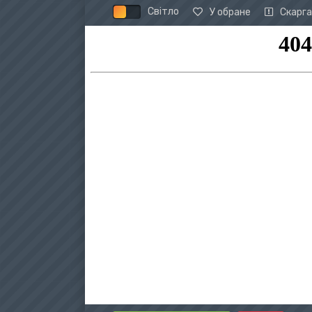
Світло
У обране
Скарга