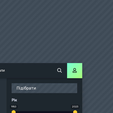
али
Підібрати
Рік
1950
2023