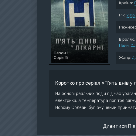
Країна:
Воє
Дет
Рік:
2022
Док
Режисер
Дра
Істо
В ролях:
Пайн
Ком
,
Од
Сезон 1
Серія 8
Жанр:
Д
Коротко про серіал «П’ять днів у 
На основі реальних подій під час ураган
електрика, а температура повітря сягн
Новому Орлеані був змушений приймати с
Дивитися П’ят