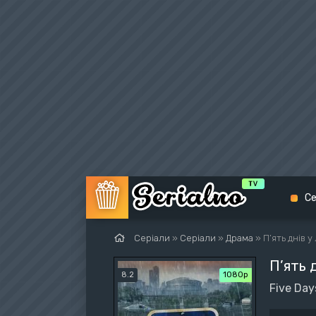
Се
Серіали
»
Серіали
»
Драма
» П’ять днів у
П’ять д
Біо
8.2
1080p
Five Day
Екш
Вес