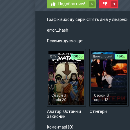
Подобається!
6
1
Графік виходу серій «П’ять днів у лікарні»
error_hash
Рекомендуємо ще:
QTV
1080p
Двоголосий
480р
Сезон 3
Сезон 8
серія 20
серія 12
Аватар: Останній
Стінгери
Захисник
Коментарі (0)