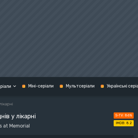
Міні-серіали
Мультсеріали
Українські сері
ріали
 лікарні
Кримінал
нів у лікарні
86%
графія
Мелодрама
США
8.2
s at Memorial
н
Містика
Україна
терн
Музика