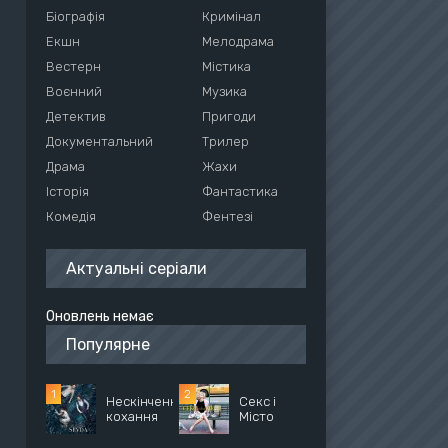
Біографія
Кримінал
Екшн
Мелодрама
Вестерн
Містика
Воєнний
Музика
Детектив
Пригоди
Документальний
Трилер
Драма
Жахи
Історія
Фантастика
Комедія
Фентезі
Актуальні серіали
Оновлень немає
Популярне
Нескінченне
Секс і
кохання
Місто