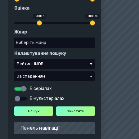
Оцінка
IMDB 3
IMDB 10
Жанр
Налаштування пошуку
Рейтинг IMDB
За спаданням
В серіалах
В мульстеріалах
Панель навігації