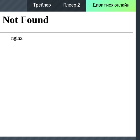
Трейлер
Плеєр 2
Дивитися онлайн