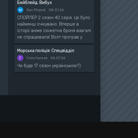
Бейблейд. Вибух
Sun Project
08.07.26
СПОЙЛЕР 2 сезон 40 серія. Це було
найменш очікувано. Вперше в
історії аніме сюжетна броня взагалі
не спрацювала! Волт програв у
Морська поліція: Спецвідділ
Г
Гість Наталя
04.07.26
Чи буде 17 сезон українською?)