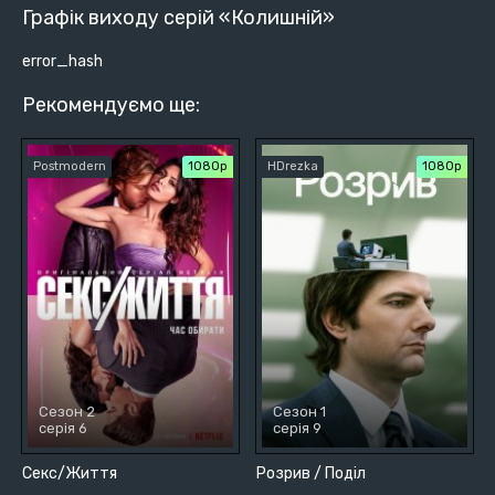
Графік виходу серій «Колишній»
error_hash
Рекомендуємо ще:
Postmodern
1080p
HDrezka
1080p
Сезон 2
Сезон 1
серія 6
серія 9
Секс/Життя
Розрив / Поділ