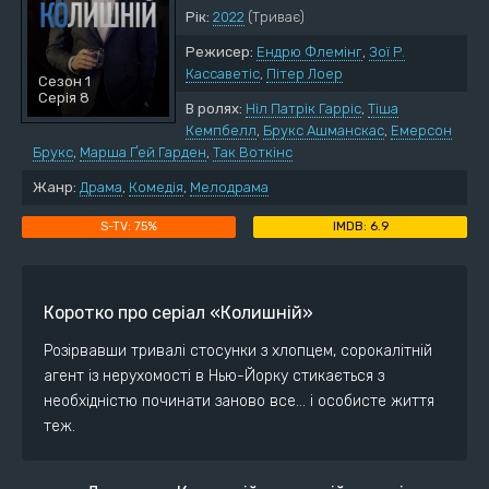
Рік:
2022
(Триває)
Режисер:
Ендрю Флемінг
,
Зої Р.
Кассаветіс
,
Пітер Лоер
Сезон 1
Серія 8
В ролях:
Ніл Патрік Гарріс
,
Тіша
Кемпбелл
,
Брукс Ашманскас
,
Емерсон
Брукс
,
Марша Ґей Гарден
,
Так Воткінс
Жанр:
Драма
,
Комедія
,
Мелодрама
75%
6.9
Коротко про серіал «Колишній»
Розірвавши тривалі стосунки з хлопцем, сорокалітній
агент із нерухомості в Нью-Йорку стикається з
необхідністю починати заново все… і особисте життя
теж.