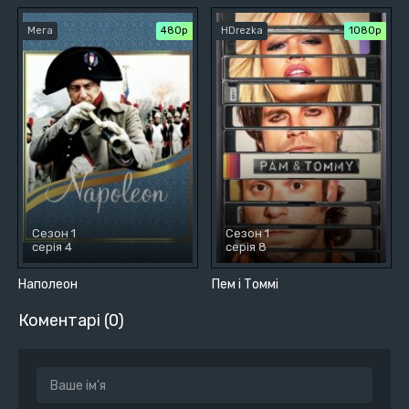
Мега
480р
HDrezka
1080p
Сезон 1
Сезон 1
серія 4
серія 8
Наполеон
Пем і Томмі
Коментарі (0)