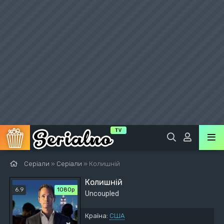
Серіали
»
Серіали
» Колишній
Колишній
6.9
1080p
Uncoupled
Країна:
США