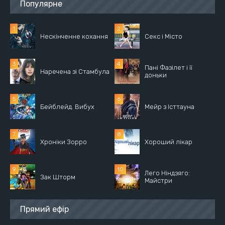
Популярне
Нескінченне кохання
Секс і Місто
Пані Фазілет і її
Наречена зі Стамбула
доньки
Бейблейд. Вибух
Мейр з Істтауна
Хроніки Зорро
Хороший лікар
Лего Ніндзяго:
Зак Шторм
Майстри
Прямий ефір