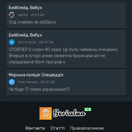
Бейблейд. Вибух
asp1re
27.07.26
Олд спайзен як oldSpice
Бейблейд. Вибух
Sun Project
08.07.26
СПОЙЛЕР 2 сезон 40 серія. Це було найменш очікувано.
Вперше в історії аніме сюжетна броня взагалі не
спрацювала! Волт програв у
Морська поліція: Спецвідділ
Г
Гість Наталя
04.07.26
Чи буде 17 сезон українською?)
Контакти
Статті
Правовласникам