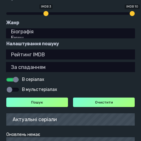
IMDB 3
IMDB 10
Жанр
Налаштування пошуку
В серіалах
В мульстеріалах
Актуальні серіали
Оновлень немає