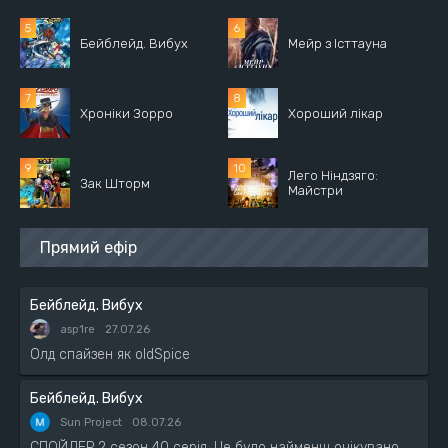
Бейблейд. Вибух
Мейр з Істтауна
Хроніки Зорро
Хороший лікар
Лего Ніндзяго:
Зак Шторм
Майстри
Прямий ефір
Бейблейд. Вибух
asp1re
27.07.26
Олд спайзен як oldSpice
Бейблейд. Вибух
Sun Project
08.07.26
СПОЙЛЕР 2 сезон 40 серія. Це було найменш очікувано.