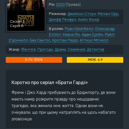
Рік:
2020
(Триває)
Режисер:
Джейсон Стоун
,
Мелані Орр
,
Джефф Ренфро
,
Кейсі Уокер
Сезон 3
Серія 8
В ролях:
Роан Кемпбелл
,
Олександр
Елліот
,
Кеана Лін
,
Адам Суейн
,
Райлі
О'доннелл
,
Беа Сантос
,
Крістіан Перрі
,
Аттікус Мітчелл
Жанр:
Фентезі
,
Пригоди
,
Драма
,
Сімейний
,
Детектив
100%
6.9
Коротко про серіал «Брати Гарді»
Френк і Джо Харді прибувають до Бріджпорту, де вони
мають намір розкрити правду про нещодавню
трагедію, яка змінила їхнє життя. Однак вони не
очікували, що при цьому натраплять на щось набагато
зловісніше.