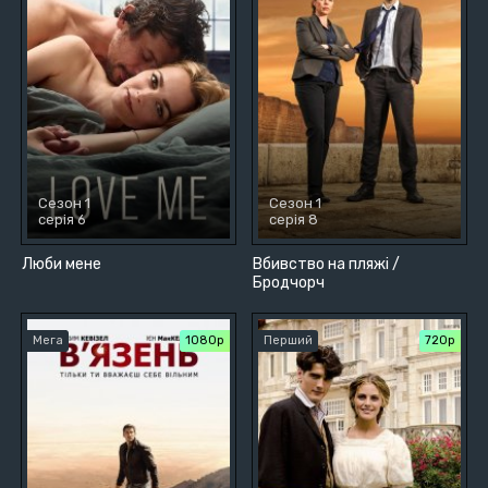
Сезон 1
Сезон 1
серія 6
серія 8
Люби мене
Вбивство на пляжі /
Бродчорч
Мега
1080p
Перший
720р