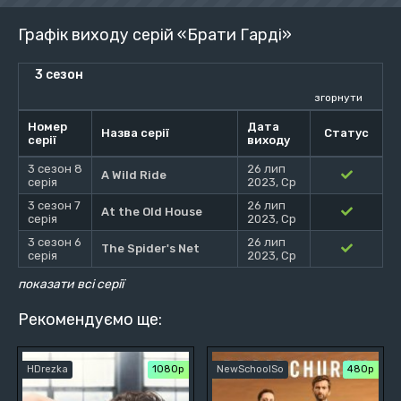
Графік виходу серій «Брати Гарді»
3 сезон
згорнути
Номер
Дата
Назва серії
Статус
серії
виходу
3 сезон 8
26 лип
A Wild Ride
серія
2023, Ср
3 сезон 7
26 лип
At the Old House
серія
2023, Ср
3 сезон 6
26 лип
The Spider's Net
серія
2023, Ср
показати всі серії
Рекомендуємо ще:
HDrezka
1080p
NewSchoolSo
480р