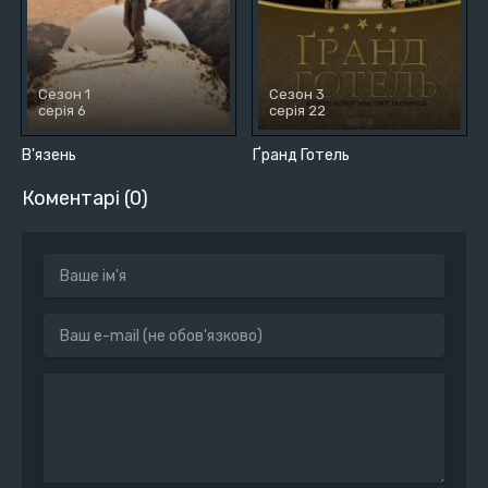
Сезон 1
Сезон 3
серія 6
серія 22
В'язень
Ґранд Готель
Коментарі (0)