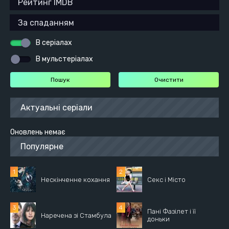
В серіалах
В мульстеріалах
Актуальні серіали
Оновлень немає
Популярне
Нескінченне кохання
Секс і Місто
Пані Фазілет і її
Наречена зі Стамбула
доньки