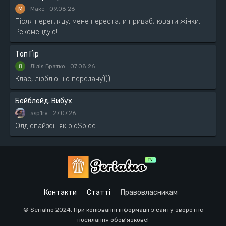
М
Макс
09.08.26
Після перегляду, мене перестали приваблювати жінки.
Рекомендую!
Топ Ґір
Лілія Братко
07.08.26
Клас, люблю цю передачу)))
Бейблейд. Вибух
asp1re
27.07.26
Олд спайзен як oldSpice
Контакти
Статті
Правовласникам
© Serialno 2024. При копюванні інформації з сайту зворотнє
посилання обов'язкове!