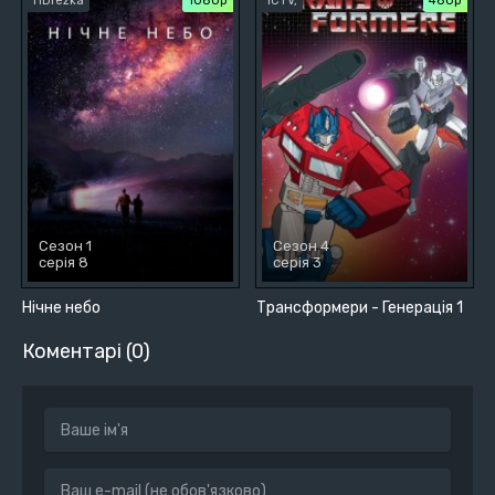
HDrezka
1080p
ICTV,
480р
Сезон 1
Сезон 4
серія 8
серія 3
Нічне небо
Трансформери - Генерація 1
Коментарі (0)