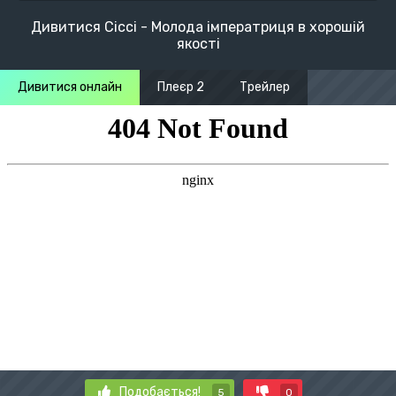
Дивитися Сіссі - Молода імператриця в хорошій
якості
Дивитися онлайн
Плеєр 2
Трейлер
Подобається!
5
0