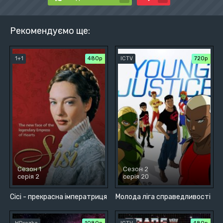
Рекомендуємо ще:
1+1
480р
ICTV
720р
Сезон 1
Сезон 2
серія 2
серія 20
Сісі - прекрасна імператриця
Молода ліга справедливості