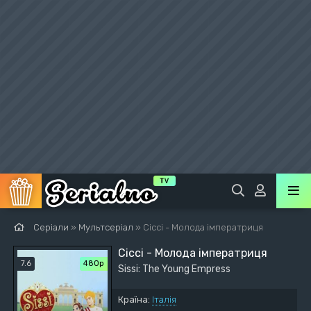
Серіали
»
Мультсеріал
» Сіссі - Молода імператриця
Сіссі - Молода імператриця
7.6
480р
Sissi: The Young Empress
Країна:
Італія