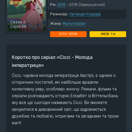
Рік:
2015
- 2018
(Завершений)
Режисер:
Орландо Корраді
Сезон 2
Жанр:
Мультсеріал
Серія 26
100%
7.6
Коротко про серіал «Сіссі - Молода
імператриця»
Сіссі, чарівна молода імператриця Австрії, є однією з
історичних постатей, які найбільше вразили
колективну уяву, особливо жіночу. Романи, фільми та
серіали розповідають історію Елізабет із Віттельсбаха,
яку все ще сьогодні називають Сіссі. Ви зможете
зануритися в дивовижний світ, що відрізняється
дружбою та любов'ю, інтригами та загадками та трохи
магії!