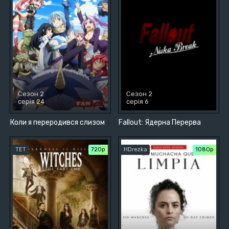
Сезон 2
Сезон 2
серія 24
серія 6
Коли я переродився слизом
Fallout: Ядерна Перерва
ТЕТ
720р
HDrezka
1080p