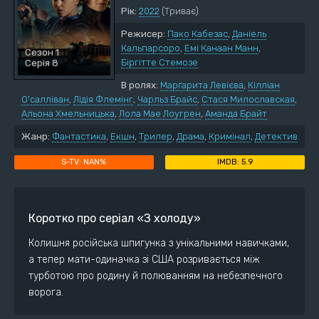
Рік:
2022
(Триває)
Режисер:
Пако Кабезас
,
Даніель
Кальпарсоро
,
Емі Канаан Манн
,
Сезон 1
Біргітте Стемозе
Серія 8
В ролях:
Марґарита Левієва
,
Кілліан
О'салліван
,
Лідія Флемінг
,
Чарльз Брайс
,
Стася Милославская
,
Альона Хмельницька
,
Лола Мае Лоугрен
,
Аманда Брайт
Жанр:
Фантастика
,
Екшн
,
Трилер
,
Драма
,
Кримінал
,
Детектив
NAN%
5.9
Коротко про серіал «З холоду»
Колишня російська шпигунка з унікальними навичками,
а тепер мати-одиначка зі США розривається між
турботою про родину й полюванням на небезпечного
ворога.