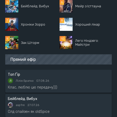
Бейблейд. Вибух
Мейр з Істтауна
Хроніки Зорро
Хороший лікар
Лего Ніндзяго:
Зак Шторм
Майстри
Прямий ефір
Топ Ґір
Лілія Братко
07.08.26
Клас, люблю цю передачу)))
Бейблейд. Вибух
asp1re
27.07.26
Олд спайзен як oldSpice