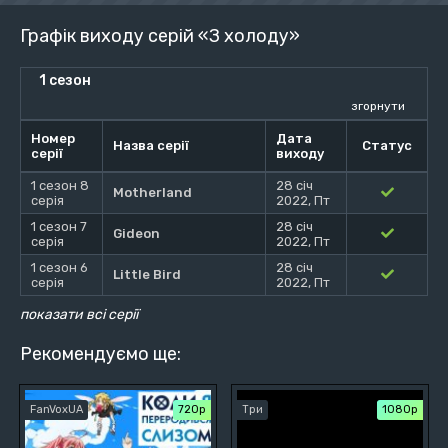
Графік виходу серій «З холоду»
1 сезон
згорнути
Номер
Дата
Назва серії
Статус
серії
виходу
1 сезон 8
28 січ
Motherland
серія
2022, Пт
1 сезон 7
28 січ
Gideon
серія
2022, Пт
1 сезон 6
28 січ
Little Bird
серія
2022, Пт
показати всі серії
Рекомендуємо ще:
FanVoxUA
720р
Три
1080p