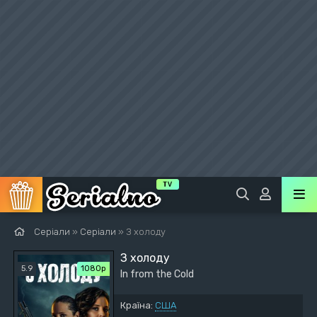
Серіали
»
Серіали
» З холоду
З холоду
5.9
1080p
In from the Cold
Країна:
США