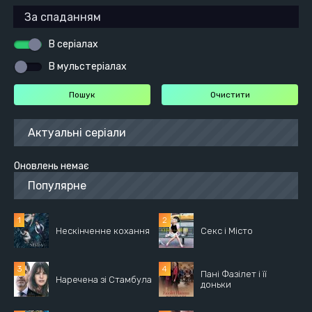
В серіалах
В мульстеріалах
Актуальні серіали
Оновлень немає
Популярне
Нескінченне кохання
Секс і Місто
Пані Фазілет і її
Наречена зі Стамбула
доньки