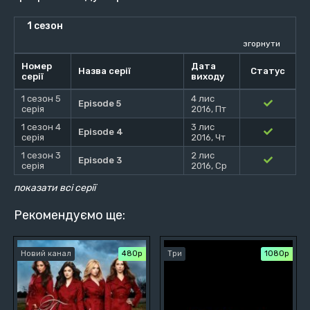
1 сезон
згорнути
Номер
Дата
Назва серії
Статус
серії
виходу
1 сезон 5
4 лис
Episode 5
серія
2016, Пт
1 сезон 4
3 лис
Episode 4
серія
2016, Чт
1 сезон 3
2 лис
Episode 3
серія
2016, Ср
показати всі серії
Рекомендуємо ще:
Новий канал
480р
Три
1080p