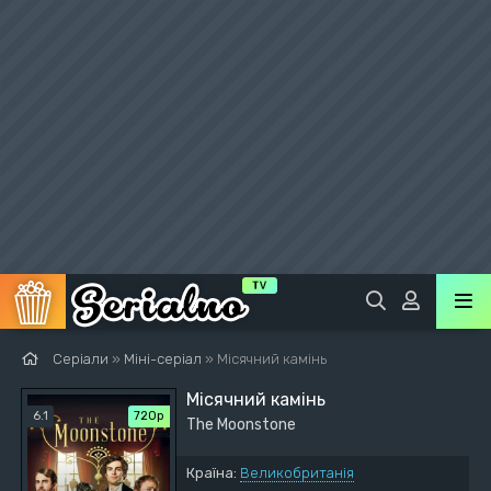
Серіали
»
Міні-серіал
» Місячний камінь
Місячний камінь
6.1
720р
The Moonstone
Країна:
Великобританія