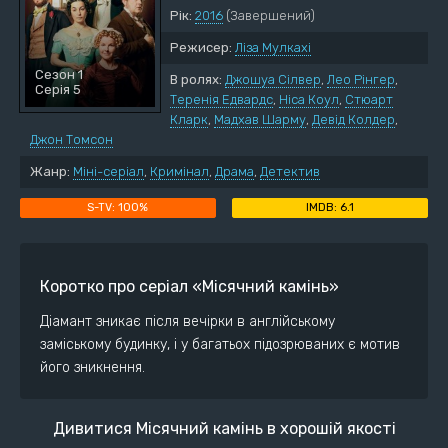
Рік:
2016
(Завершений)
Режисер:
Ліза Мулкахі
Сезон 1
В ролях:
Джошуа Сілвер
,
Лео Рінгер
,
Серія 5
Теренія Едвардс
,
Ніса Коул
,
Стюарт
Кларк
,
Мадхав Шарму
,
Девід Колдер
,
Джон Томсон
Жанр:
Міні-серіал
,
Кримінал
,
Драма
,
Детектив
100%
6.1
Коротко про серіал «Місячний камінь»
Діамант зникає після вечірки в англійському
заміському будинку, і у багатьох підозрюваних є мотив
його зникнення.
Дивитися Місячний камінь в хорошій якості