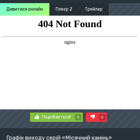
Дивитися онлайн
Плеєр 2
Трейлер
Подобається!
3
0
Графік виходу серій «Місячний камінь»