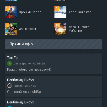
Хроніки Зорро
Хороший лікар
Лего Ніндзяго:
Зак Шторм
Майстри
Прямий ефір
Топ Ґір
Лілія Братко
07.08.26
Клас, люблю цю передачу)))
Бейблейд. Вибух
asp1re
27.07.26
Олд спайзен як oldSpice
Бейблейд. Вибух