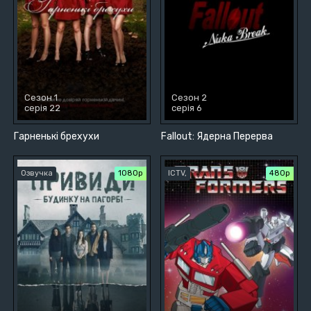
Сезон 1
Сезон 2
серія 22
серія 6
Гарненькі брехухи
Fallout: Ядерна Перерва
Озвучка
1080p
ICTV,
480р