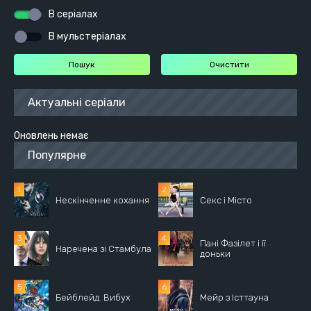
В серіалах
В мульстеріалах
Актуальні серіали
Оновлень немає
Популярне
Нескінченне кохання
Секс і Місто
Пані Фазілет і її
Наречена зі Стамбула
доньки
Бейблейд. Вибух
Мейр з Істтауна