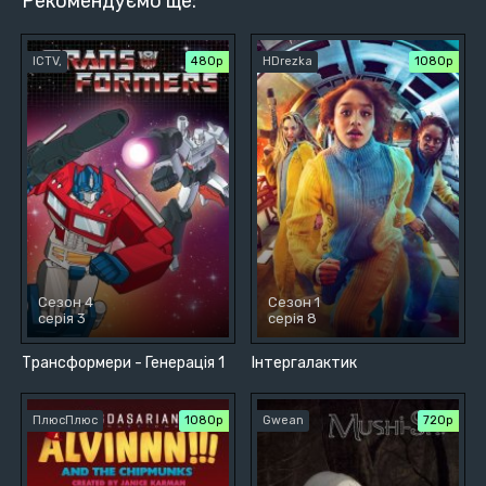
Рекомендуємо ще:
ICTV,
480р
HDrezka
1080p
Сезон 4
Сезон 1
серія 3
серія 8
Трансформери - Генерація 1
Інтергалактик
ПлюсПлюс
1080p
Gwean
720р