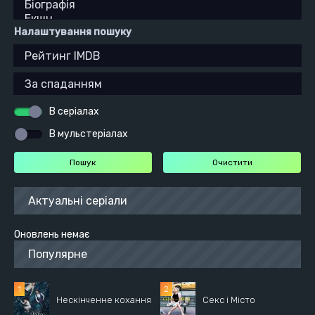
Налаштування пошуку
В серіалах
В мульстеріалах
Актуальні серіали
Оновлень немає
Популярне
Нескінченне кохання
Секс і Місто