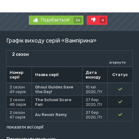
Подобається!
36
4
Графік виходу серій «Вампірина»
2 сезон
згорнути
Номер
Дата
Назва серії
Статус
серії
виходу
2 сезон
Ghoul Guides Save
10 кві
49 серія
the Day!
2020, Пт
2 сезон
The School Scare
27 бер
48 серія
Fair
2020, Пт
2 сезон
27 бер
Au Revoir Remy
47 серія
2020, Пт
показати всі серії