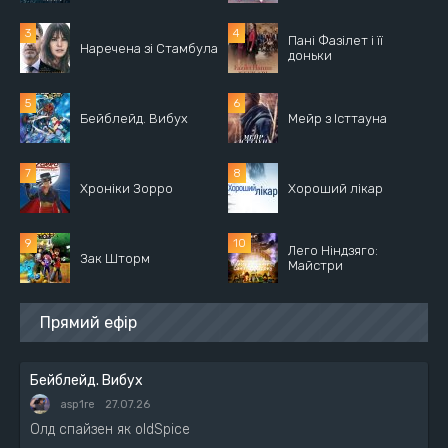
Пані Фазілет і її
Наречена зі Стамбула
доньки
Бейблейд. Вибух
Мейр з Істтауна
Хроніки Зорро
Хороший лікар
Лего Ніндзяго:
Зак Шторм
Майстри
Прямий ефір
Бейблейд. Вибух
asp1re
27.07.26
Олд спайзен як oldSpice