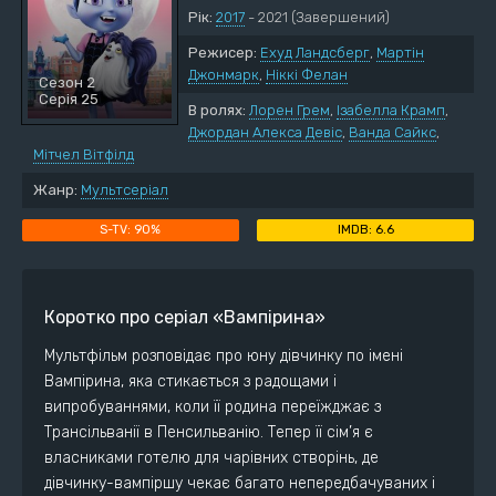
Рік:
2017
- 2021
(Завершений)
Режисер:
Ехуд Ландсберг
,
Мартін
Джонмарк
,
Ніккі Фелан
Сезон 2
Серія 25
В ролях:
Лорен Грем
,
Ізабелла Крамп
,
Джордан Алекса Девіс
,
Ванда Сайкс
,
Мітчел Вітфілд
Жанр:
Мультсеріал
90%
6.6
Коротко про серіал «Вампірина»
Мультфільм розповідає про юну дівчинку по імені
Вампірина, яка стикається з радощами і
випробуваннями, коли її родина переїжджає з
Трансільванії в Пенсильванію. Тепер її сім’я є
власниками готелю для чарівних створінь, де
дівчинку-вампіршу чекає багато непередбачуваних і