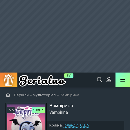
Серіали
»
Мультсеріал
» Вампірина
Вампірина
6.6
1080p
Vampirina
Країна:
Ірландія
,
США