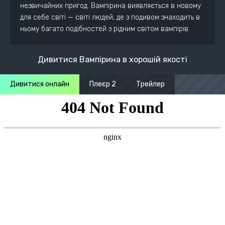
незвичайних пригод. Вампірина виявляється в новому
для себе світі — світі людей, де з подивом знаходить в
ньому багато подібностей з рідним світом вампірів.
Дивитися Вампірина в хорошій якості
Дивитися онлайн
Плеєр 2
Трейлер