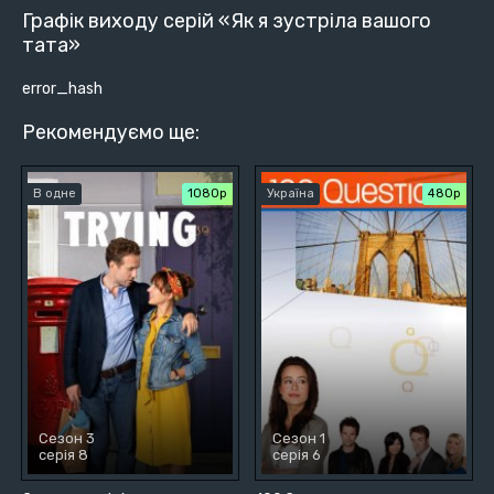
Графік виходу серій «Як я зустріла вашого
тата»
error_hash
Рекомендуємо ще:
В одне
1080p
Україна
480р
Сезон 3
Сезон 1
серія 8
серія 6