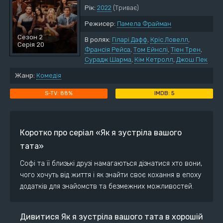
Рік:
2022
(Триває)
Режисер:
Памела Фрайман
Сезон 2
В ролях:
Гіларі Дафф
,
Кріс Ловелл
,
Серія 20
Франсія Рейса
,
Том Ейнслі
,
Тіен Трен
,
Сурадж Шарма
,
Кім Кетролл
,
Джош Пек
Жанр:
Комедія
88%
5
Коротко про серіал «Як я зустріла вашого
тата»
Софі та її близькі друзі намагаються дізнатися хто вони,
чого хочуть від життя і як знайти своє кохання в епоху
додатків для знайомств та безмежних можливостей.
Дивитися Як я зустріла вашого тата в хорошій