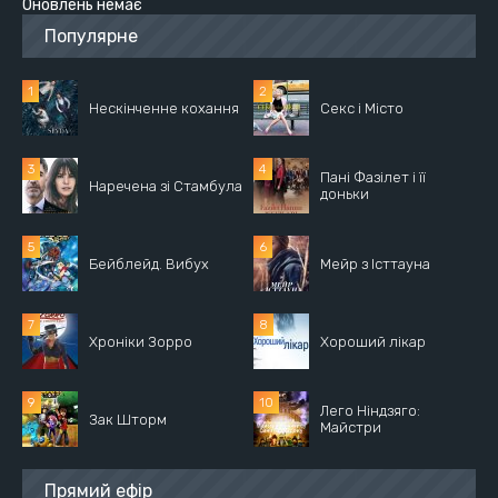
Оновлень немає
Популярне
Нескінченне кохання
Секс і Місто
Пані Фазілет і її
Наречена зі Стамбула
доньки
Бейблейд. Вибух
Мейр з Істтауна
Хроніки Зорро
Хороший лікар
Лего Ніндзяго:
Зак Шторм
Майстри
Прямий ефір