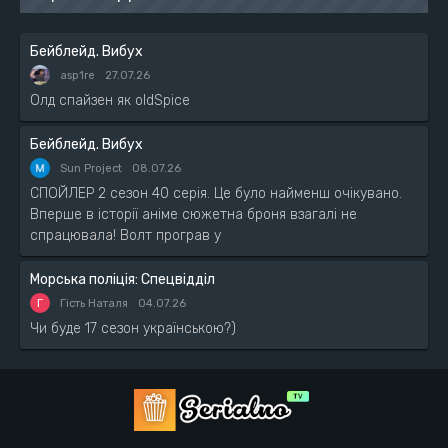
Бейблейд. Вибух
asp1re
27.07.26
Олд спайзен як oldSpice
Бейблейд. Вибух
Sun Project
08.07.26
СПОЙЛЕР 2 сезон 40 серія. Це було найменш очікувано.
Вперше в історії аніме сюжетна броня взагалі не
спрацювала! Волт програв у
Морська поліція: Спецвідділ
Г
Гість Наталя
04.07.26
Чи буде 17 сезон українською?)