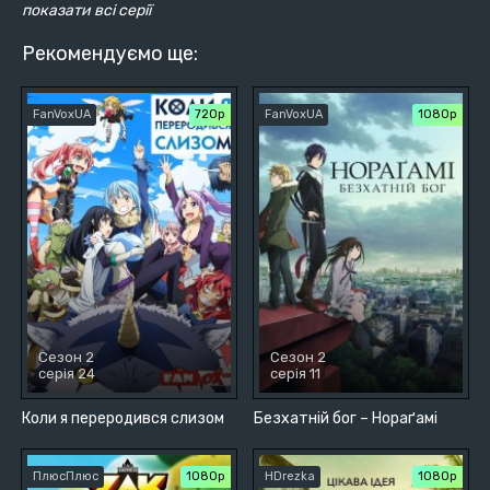
показати всі серії
Рекомендуємо ще:
FanVoxUA
720р
FanVoxUA
1080p
Сезон 2
Сезон 2
серія 24
серія 11
Коли я переродився слизом
Безхатній бог – Нораґамі
ПлюсПлюс
1080p
HDrezka
1080p