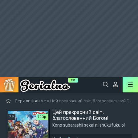
Серіали
»
Аніме
» Цей прекрасний світ, благословенний Богом!
Цей прекрасний світ,
7.9
720р
благословенний Богом!
Kono subarashii sekai ni shukufuku o!