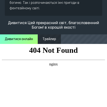
богиню. Так і розпочинаються їхні пригоди в
фентезійному світі.
Дивитися Цей прекрасний світ, благословенний
Богом! в хорошій якості
Дивитися онлайн
Трейлер