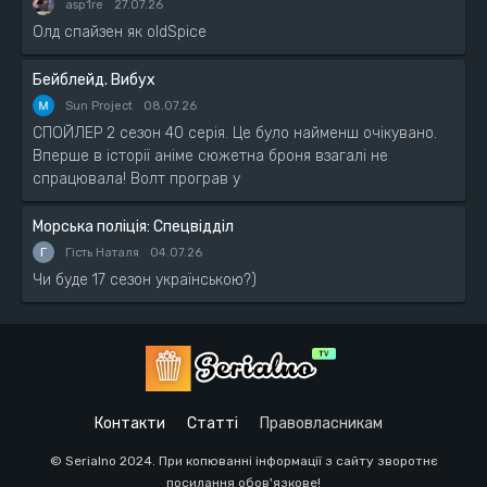
asp1re
27.07.26
Олд спайзен як oldSpice
Бейблейд. Вибух
Sun Project
08.07.26
СПОЙЛЕР 2 сезон 40 серія. Це було найменш очікувано.
Вперше в історії аніме сюжетна броня взагалі не
спрацювала! Волт програв у
Морська поліція: Спецвідділ
Г
Гість Наталя
04.07.26
Чи буде 17 сезон українською?)
Контакти
Статті
Правовласникам
© Serialno 2024. При копюванні інформації з сайту зворотнє
посилання обов'язкове!