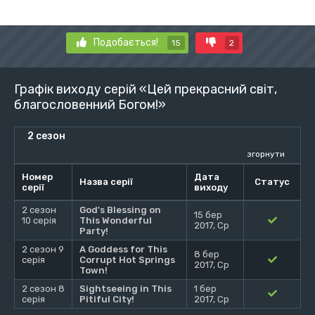
Подобається!
15
2
Графік виходу серій «Цей прекрасний світ,
благословенний Богом!»
2 сезон
згорнути
Номер
Дата
Назва серії
Статус
серії
виходу
2 сезон
God's Blessing on
15 бер
10 серія
This Wonderful
2017, Ср
Party!
2 сезон 9
A Goddess for This
8 бер
серія
Corrupt Hot Springs
2017, Ср
Town!
2 сезон 8
Sightseeing in This
1 бер
серія
Pitiful City!
2017, Ср