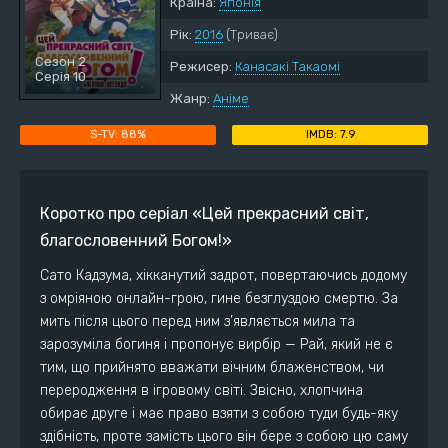
Країна:
Японія
Рік:
2016
(Триває)
Сезон 2
Режисер:
Канасакі Такаомі
Серія 10
Жанр:
Аніме
88%
7.9
Коротко про серіал «Цей прекрасний світ,
благословенний Богом!»
Сато Кадзума, хікканутий задрот, повертаючись додому
з омріяною онлайн-грою, гине безглуздою смертю. За
мить після цього перед ним з’являється мила та
зарозуміла богиня і пропонує вирбір — Рай, який не є
тим, що прийнято вважати вічним блаженством, чи
переродження в ігровому світі. Звісно, хлопчина
обирає друге і має право взяти з собою туди будь-яку
здібність, проте замість цього він бере з собою цю саму