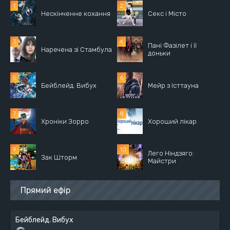
Нескінченне кохання
Секс і Місто
Пані Фазілет і її
Наречена зі Стамбула
доньки
Бейблейд. Вибух
Мейр з Істтауна
Хроніки Зорро
Хороший лікар
Лего Ніндзяго:
Зак Шторм
Майстри
Прямий ефір
Бейблейд. Вибух