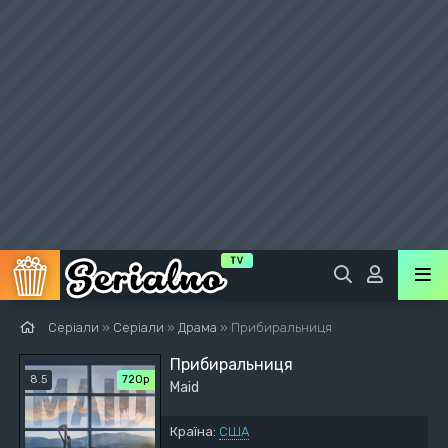
Серіали
»
Серіали
»
Драма
» Прибиральниця
Прибиральниця
8.5
720р
Maid
Країна:
США