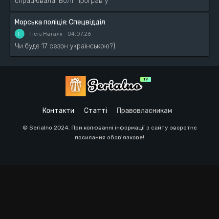
спрацювала! Волт програв у
Морська поліція: Спецвідділ
Г
Гість Наталя
04.07.26
Чи буде 17 сезон українською?)
Контакти
Статті
Правовласникам
© Serialno 2024. При копюванні інформації з сайту зворотнє
посилання обов'язкове!