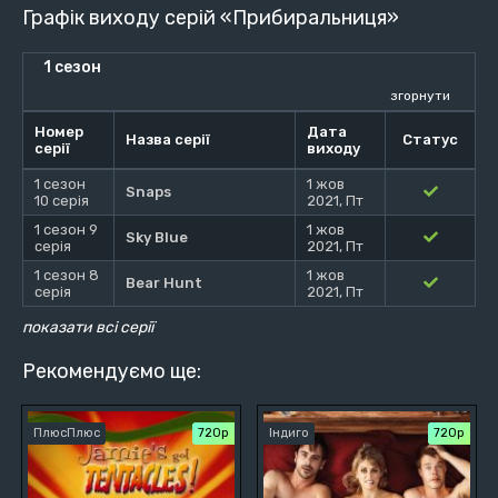
Графік виходу серій «Прибиральниця»
1 сезон
згорнути
Номер
Дата
Назва серії
Статус
серії
виходу
1 сезон
1 жов
Snaps
10 серія
2021, Пт
1 сезон 9
1 жов
Sky Blue
серія
2021, Пт
1 сезон 8
1 жов
Bear Hunt
серія
2021, Пт
показати всі серії
Рекомендуємо ще:
ПлюсПлюс
720р
Індиго
720p