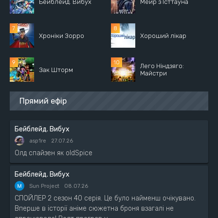
Бейблейд. Вибух
Мейр з Істтауна
Хроніки Зорро
Хороший лікар
Лего Ніндзяго:
Зак Шторм
Майстри
Прямий ефір
Бейблейд. Вибух
asp1re
27.07.26
Олд спайзен як oldSpice
Бейблейд. Вибух
Sun Project
08.07.26
СПОЙЛЕР 2 сезон 40 серія. Це було найменш очікувано.
Вперше в історії аніме сюжетна броня взагалі не