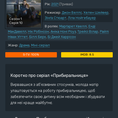
Рік:
2021
(Триває)
Режисер:
Джон Веллс
,
Хелен Шейвер
,
Зінґа Стюарт
,
Ліла Нойгебауер
Сезон 1
Серія 10
В ролях:
Марґарет Квеллі
,
Енді
МакДавелл
,
Нік Робінсон
,
Аніка Ноні Роуз
,
Трейсі Вілар
,
Райлі
Нівах Уіттет
,
Біллі Берк
,
Бі Джей Харрісон
Жанр:
Драма
,
Міні-серіал
100%
8.5
Коротко про серіал «Прибиральниця»
Вирвавшися з аб’юзивних стосунків, молода матір
улаштовується на роботу прибиральницею, щоб
забезпечити свою дитину всім необхідним і збудувати
для неї краще майбутнє.