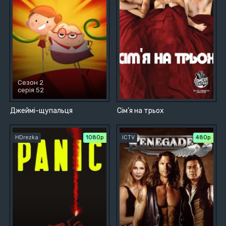
Сезон 2
серія 52
Джеймі-щупальця
Сім’я на трьох
HDrezka
1080p
ICTV
480р