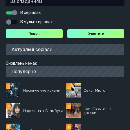
В серіалах
В мульстеріалах
Актуальні серіали
Оновлень немає
Популярне
Нескінченне кохання
Секс і Місто
Пані Фазілет і її
Наречена зі Стамбула
доньки