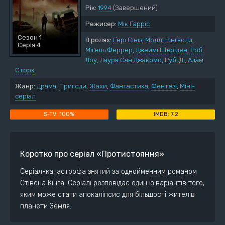
Рік:
1994
(Завершений)
Режисер:
Мік Ґарріс
Сезон 1
В ролях:
Ґері Сініз
,
Моллі Рінґволд
,
Серія 4
Міґель Феррер
,
Джеймі Шеріден
,
Роб
Лоу
,
Лаура Сан Джакомо
,
Рубі Ді
,
Адам
Сторк
Жанр:
Драма
,
Пригоди
,
Жахи
,
Фантастика
,
Фентезі
,
Міні-
серіал
100%
7.2
Коротко про серіал «Протистояння»
Серіал-катастрофа знятий за однойменним романом
Стівена Кінґа. Серіалі розповідає один із варіантів того,
яким може стати апокаліпсис для більшості жителів
планети Земля.