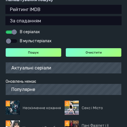
В серіалах
В мульстеріалах
Актуальні серіали
Оновлень немає
Популярне
Нескінченне кохання
Секс і Місто
Пані Фазілет і її