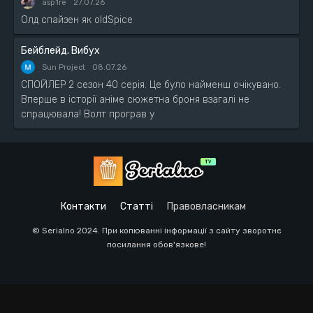
asp1re
27.07.26
Олд спайзен як oldSpice
Бейблейд. Вибух
Sun Project
08.07.26
СПОЙЛЕР 2 сезон 40 серія. Це було найменш очікувано.
Вперше в історії аніме сюжетна броня взагалі не
спрацювала! Волт програв у
Контакти
Статті
Правовласникам
© Serialno 2024. При копюванні інформації з сайту зворотнє
посилання обов'язкове!