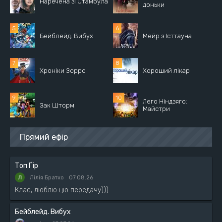
Наречена зі Стамбула
доньки
Бейблейд. Вибух
Мейр з Істтауна
Хроніки Зорро
Хороший лікар
Лего Ніндзяго:
Зак Шторм
Майстри
Прямий ефір
Топ Ґір
Лілія Братко
07.08.26
Клас, люблю цю передачу)))
Бейблейд. Вибух