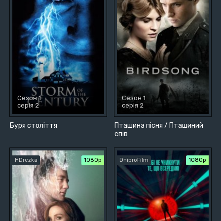
Сезон 1
Сезон 1
серія 2
серія 2
Буря століття
Пташина пісня / Пташиний
спів
HDrezka
1080p
DniproFilm
1080p