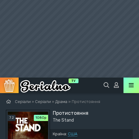
Серіали
»
Серіали
»
Драма
» Протистояння
Протистояння
7.2
1080p
The Stand
Країна:
США