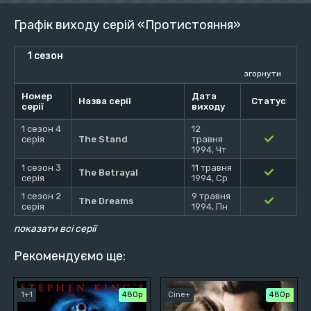
Графік виходу серій «Протистояння»
1 сезон
згорнути
Номер
Дата
Назва серії
Статус
серії
виходу
1 сезон 4
12
серія
The Stand
травня
1994, Чт
1 сезон 3
11 травня
The Betrayal
серія
1994, Ср
1 сезон 2
9 травня
The Dreams
серія
1994, Пн
показати всі серії
Рекомендуємо ще:
1+1
480р
Cine+
480р