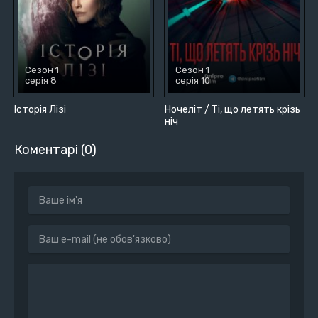
Сезон 1
Сезон 1
серія 8
серія 10
Історія Лізі
Ночеліт / Ті, що летять крізь
ніч
Коментарі (0)