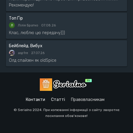
Рекомендую!
Топ Ґір
Лілія Братко
07.08.26
Клас, люблю цю передачу)))
Бейблейд. Вибух
asp1re
27.07.26
Олд спайзен як oldSpice
Контакти
Статті
Правовласникам
© Serialno 2024. При копюванні інформації з сайту зворотнє
посилання обов'язкове!