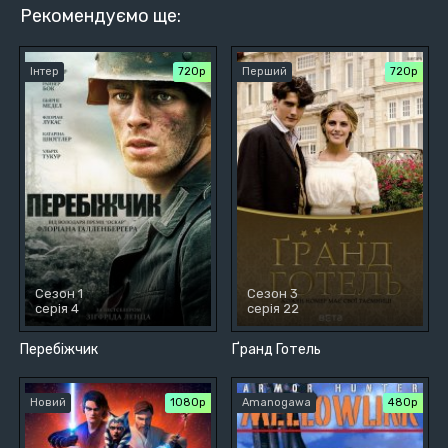
Рекомендуємо ще:
Інтер
720р
Перший
720р
Сезон 1
Сезон 3
серія 4
серія 22
Перебіжчик
Ґранд Готель
Новий
1080p
Amanogawa
480р