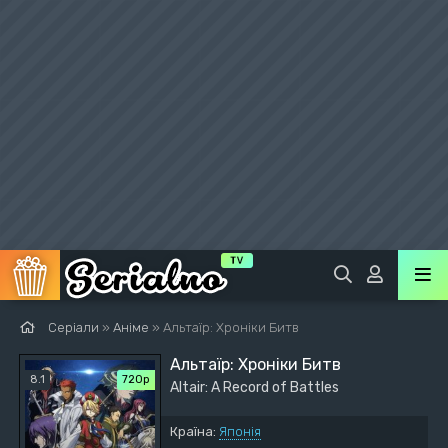
Серіали
»
Аніме
» Альтаїр: Хроніки Битв
Альтаїр: Хроніки Битв
8.1
720р
Altair: A Record of Battles
Країна:
Японія