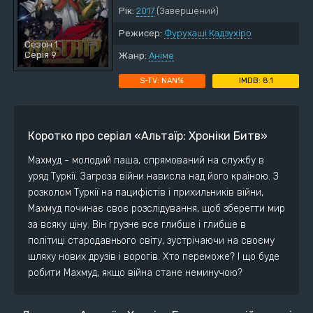
Рік:
2017
(Завершений)
Режисер:
Фурухаші Кадзухіро
Сезон 1
Серія 9
Жанр:
Аніме
NAN%
8.1
Коротко про серіал «Альтаїр: Хроніки Битв»
Махмуд - молодий паша, спрямований на службу в
уряд Туркії. Загроза війни нависла над його країною. З
розколом Туркії на пацифістів і прихильників війни,
Махмуд починає своє розслідування, щоб зберегти мир
за всяку ціну. Він грузне все глибше і глибше в
політиці стародавнього світу, зустрічаючи на своєму
шляху нових друзів і ворогів. Хто переможе? І що буде
робити Махмуд, якщо війна стане неминучою?