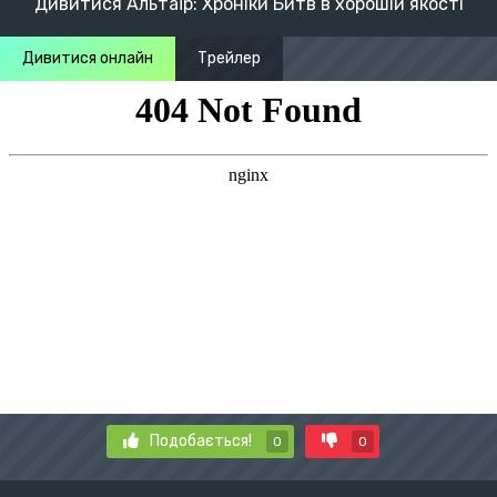
Дивитися Альтаїр: Хроніки Битв в хорошій якості
Дивитися онлайн
Трейлер
Подобається!
0
0