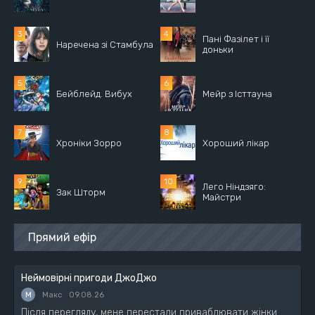
Пані Фазілет і її
Наречена зі Стамбула
доньки
Бейблейд. Вибух
Мейр з Істтауна
Хроніки Зорро
Хороший лікар
Лего Ніндзяго:
Зак Шторм
Майстри
Прямий ефір
Неймовірні пригоди ДжоДжо
М
Макс
09.08.26
Після перегляду, мене перестали приваблювати жінки.