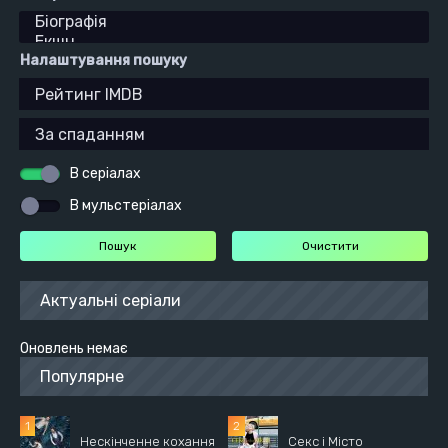
Налаштування пошуку
В серіалах
В мульстеріалах
Актуальні серіали
Оновлень немає
Популярне
Нескінченне кохання
Секс і Місто