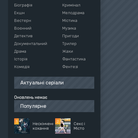
Біографія
Кримінал
Екшн
Мелодрама
Вестерн
Містика
Воєнний
Музика
Детектив
Пригоди
Документальний
Трилер
Драма
Жахи
Історія
Фантастика
Комедія
Фентезі
Актуальні серіали
Оновлень немає
Популярне
Нескінченне
Секс і
кохання
Місто