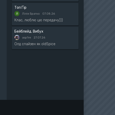
Топ Ґір
Лілія Братко
07.08.26
Клас, люблю цю передачу)))
Бейблейд. Вибух
asp1re
27.07.26
Олд спайзен як oldSpice