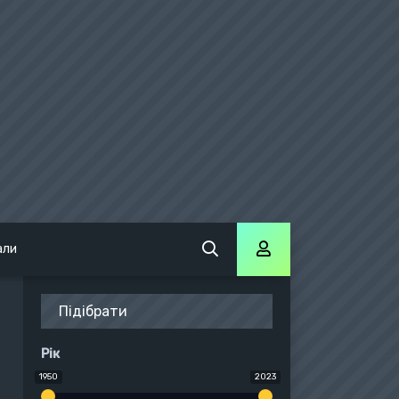
али
Підібрати
Рік
1950
2023