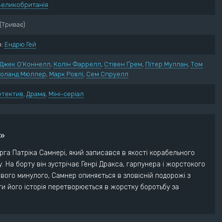
Великобританія
нний
Пригоди
ектив
Трилер
(Триває)
ументальний
Жахи
:
Ендрю Гей
ма
Фантастика
рія
Фентезі
Джек О’Коннелл
,
Колін Фаррелл
,
Стівен Ґрем
,
Пітер Муллан
,
Том
едія
оланд Мюллер
,
Марк Ровлі
,
Сем Спруелл
етектив
,
Драма
,
Міні-серіал
и»
урга Патріка Самнері, який записався в якості корабельного
. На борту він зустрічає Генрі Дракса, гарпунера і жорстокого
вого минулого, Самнер опиняється в зловісній подорожі з
и його історія перетворюється в жорстку боротьбу за