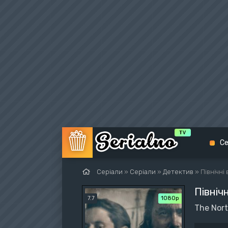
Се
Серіали
»
Серіали
»
Детектив
» Північні
Північ
Біо
7.7
1080p
The Nor
Екш
Вес