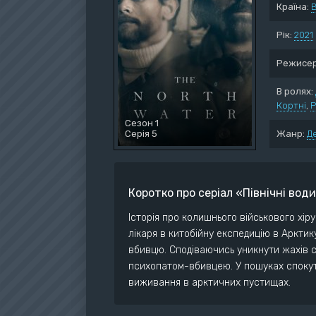
Країна:
Воє
Дет
Рік:
2021
Док
Режисер
Дра
Істо
В ролях:
Кортні
Ком
,
Р
Сезон 1
Серія 5
Жанр:
Д
Коротко про серіал «Північні вод
Історія про колишнього військового хір
лікаря в китобійну експедицію в Арктику
вбивцю. Сподіваючись уникнути жахів с
психопатом-вбивцею. У пошуках спокут
виживання в арктичних пустищах.