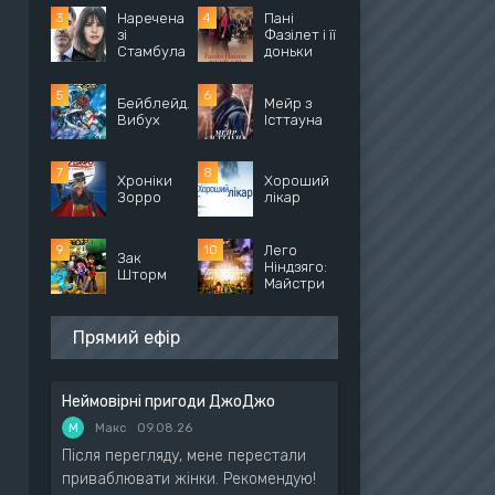
Наречена
Пані
зі
Фазілет і її
Стамбула
доньки
Бейблейд.
Мейр з
Вибух
Істтауна
Хроніки
Хороший
Зорро
лікар
Лего
Зак
Ніндзяго:
Шторм
Майстри
Прямий ефір
Неймовірні пригоди ДжоДжо
М
Макс
09.08.26
Після перегляду, мене перестали
приваблювати жінки. Рекомендую!