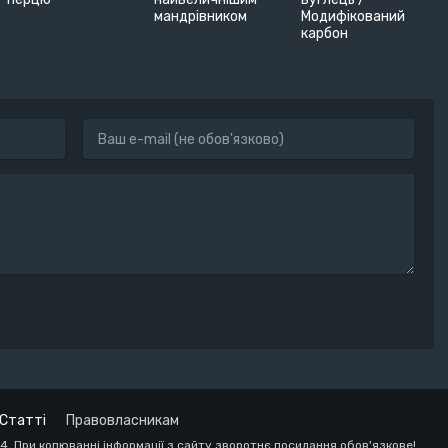
мандрівником
Модифікований
карбон
Статті
Правовласникам
24. При копюванні інформації з сайту зворотнє посилання обов'язкове!