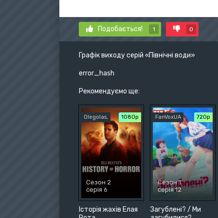
Подобається!
1
0
Графік виходу серій «Північні води»
error_hash
Рекомендуємо ще:
Olegolas,
1080p
FanVoxUA
720р
Сезон 2
Сезон 1
серія 6
серія 12
Історія жахів Елая
Загублені? / Ми
Рота
загубилися?