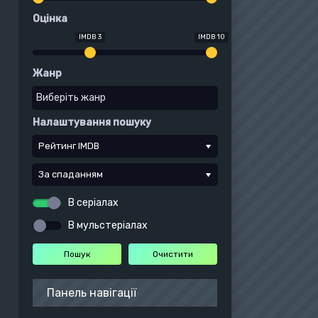
Оцінка
IMDB 3
IMDB 10
Жанр
Налаштування пошуку
Рейтинг IMDB
За спаданням
В серіалах
В мульстеріалах
Панель навігації