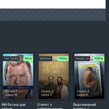
Так Треба
480р
National
1080p
Dzuski, Le
1080p
Сезон 1
Сезон 1
Сезон 2
серія 18
серія 3
серія 8
Мій батько дає
Єгипет з
Видозмінений
перцю
найвеличнішим
вуглець /