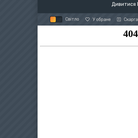
Дивитися П
Світло
У обране
Скарга