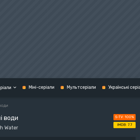
Міні-серіали
Мультсеріали
Українські сері
ріали
 води
Кримінал
ні води
100%
графія
Мелодрама
США
7.7
th Water
н
Містика
Україна
терн
Музика