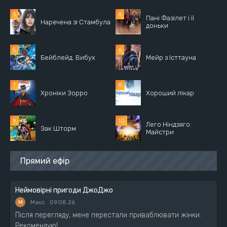
Пані Фазілет і її
Наречена зі Стамбула
доньки
Бейблейд. Вибух
Мейр з Істтауна
Хроніки Зорро
Хороший лікар
Лего Ніндзяго:
Зак Шторм
Майстри
Прямий ефір
Неймовірні пригоди ДжоДжо
М
Макс
09.08.26
Після перегляду, мене перестали приваблювати жінки.
Рекомендую!