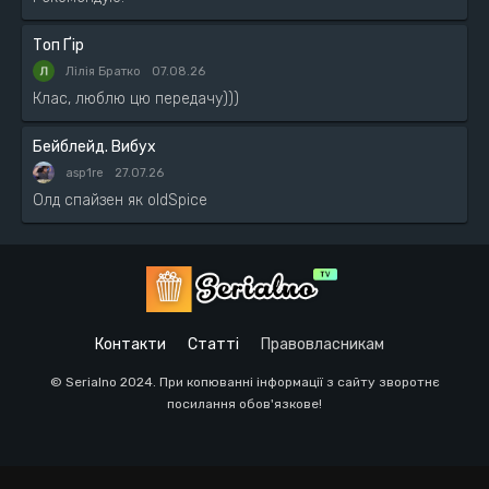
Топ Ґір
Лілія Братко
07.08.26
Клас, люблю цю передачу)))
Бейблейд. Вибух
asp1re
27.07.26
Олд спайзен як oldSpice
Контакти
Статті
Правовласникам
© Serialno 2024. При копюванні інформації з сайту зворотнє
посилання обов'язкове!