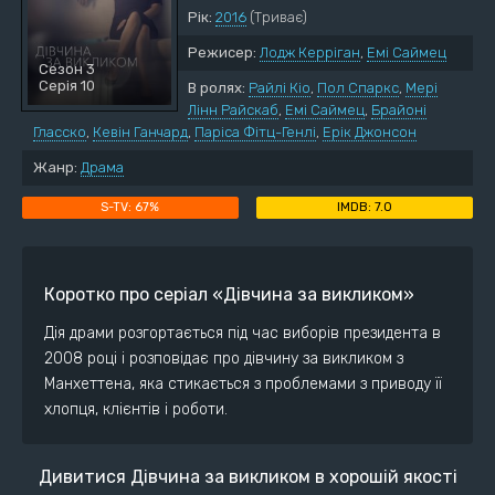
Рік:
2016
(Триває)
Режисер:
Лодж Керріган
,
Емі Саймец
Сезон 3
Серія 10
В ролях:
Райлі Кіо
,
Пол Спаркс
,
Мері
Лінн Райскаб
,
Емі Саймец
,
Брайоні
Гласско
,
Кевін Ганчард
,
Паріса Фітц-Генлі
,
Ерік Джонсон
Жанр:
Драма
67%
7.0
Коротко про серіал «Дівчина за викликом»
Дія драми розгортається під час виборів президента в
2008 році і розповідає про дівчину за викликом з
Манхеттена, яка стикається з проблемами з приводу її
хлопця, клієнтів і роботи.
Дивитися Дівчина за викликом в хорошій якості