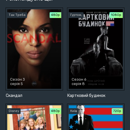
Так Треба
480р
Гуртом,
1080p
Сезон 3
Сезон 6
серія 5
серія 8
Скандал
Картковий будинок
Disney
480р
Київ
720р