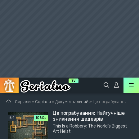
Серіали
»
Серіали
»
Документальний
» Це пограбування: Найгучніше зникнення шедеврів
Це пограбування: Найгучніше
6.4
1080p
зникнення шедеврів
This Is a Robbery: The World’s Biggest
Art Heist