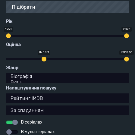
Підібрати
Рік
1950
2023
Оцінка
IMDB 3
IMDB 10
Жанр
Налаштування пошуку
В серіалах
В мульстеріалах