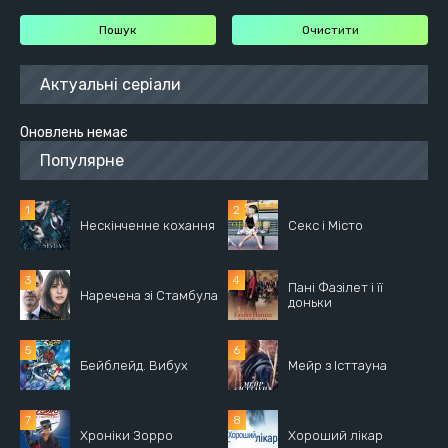
Актуальні серіали
Оновлень немає
Популярне
Нескінченне кохання
Секс і Місто
Пані Фазілет і її
Наречена зі Стамбула
доньки
Бейблейд. Вибух
Мейр з Істтауна
Хроніки Зорро
Хороший лікар