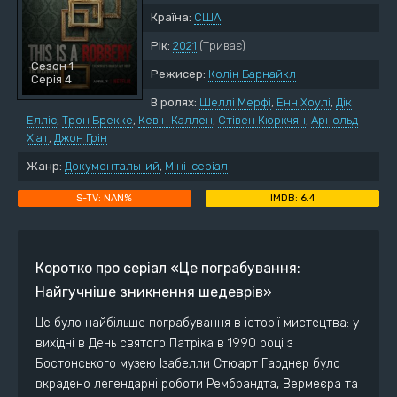
Країна:
США
Рік:
2021
(Триває)
Сезон 1
Режисер:
Колін Барнайкл
Серія 4
В ролях:
Шеллі Мерфі
,
Енн Хоулі
,
Дік
Елліс
,
Трон Брекке
,
Кевін Каллен
,
Стівен Кюркчян
,
Арнольд
Хіат
,
Джон Грін
Жанр:
Документальний
,
Міні-серіал
NAN%
6.4
Коротко про серіал «Це пограбування:
Найгучніше зникнення шедеврів»
Це було найбільше пограбування в історії мистецтва: у
вихідні в День святого Патріка в 1990 році з
Бостонського музею Ізабелли Стюарт Гарднер було
вкрадено легендарні роботи Рембрандта, Вермеєра та