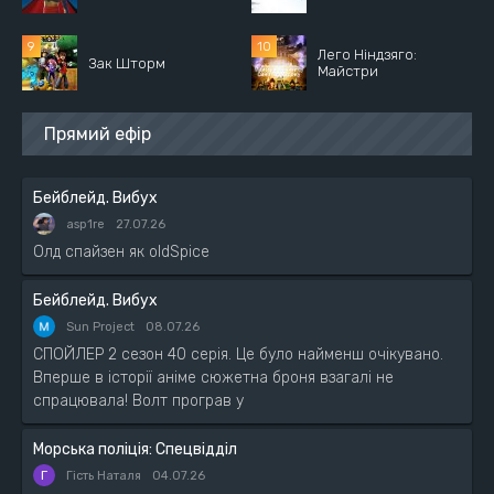
Лего Ніндзяго:
Зак Шторм
Майстри
Прямий ефір
Бейблейд. Вибух
asp1re
27.07.26
Олд спайзен як oldSpice
Бейблейд. Вибух
Sun Project
08.07.26
СПОЙЛЕР 2 сезон 40 серія. Це було найменш очікувано.
Вперше в історії аніме сюжетна броня взагалі не
спрацювала! Волт програв у
Морська поліція: Спецвідділ
Г
Гість Наталя
04.07.26