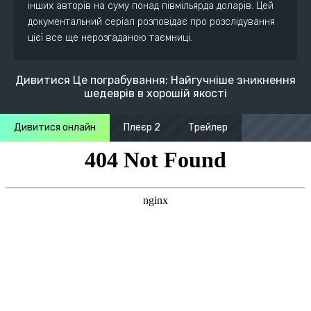
інших авторів на суму понад півмільярда доларів. Цей
документальний серіал розповідає про розслідування
цієї все ще нерозгаданою таємниці.
Дивитися Це пограбування: Найгучніше зникнення
шедеврів в хорошій якості
Дивитися онлайн
Плеєр 2
Трейлер