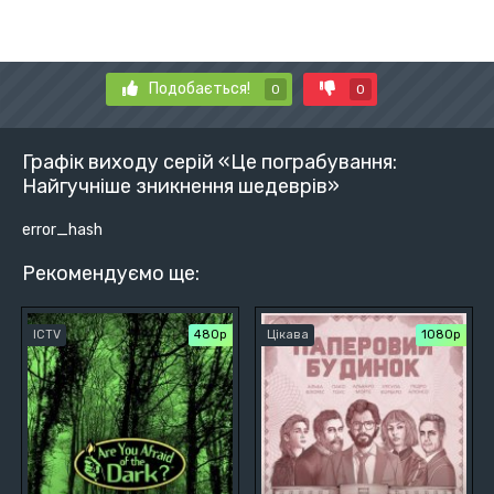
Подобається!
0
0
Графік виходу серій «Це пограбування:
Найгучніше зникнення шедеврів»
error_hash
Рекомендуємо ще:
ICTV
480р
Цікава
1080p