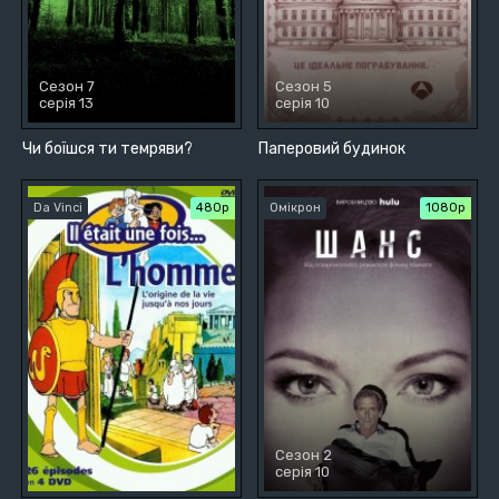
Сезон 7
Сезон 5
серія 13
серія 10
Чи боїшся ти темряви?
Паперовий будинок
Da Vinci
480р
Омікрон
1080p
Сезон 2
серія 10