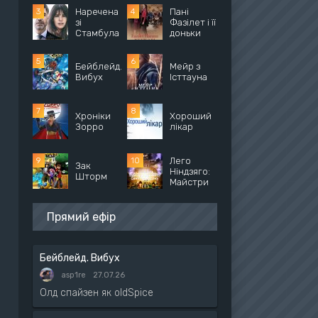
Наречена
Пані
зі
Фазілет і її
Стамбула
доньки
Бейблейд.
Мейр з
Вибух
Істтауна
Хроніки
Хороший
Зорро
лікар
Лего
Зак
Ніндзяго:
Шторм
Майстри
Прямий ефір
Бейблейд. Вибух
asp1re
27.07.26
Олд спайзен як oldSpice