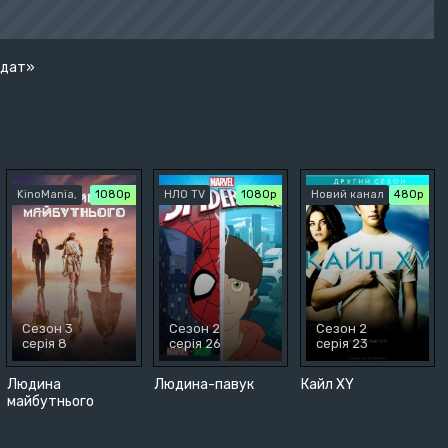
лдат»
KinoMania,
1080p
НЛО TV
1080p
Новий канал
480р
Сезон 3
Сезон 2
Сезон 2
серія 8
серія 26
серія 23
Людина
Людина-павук
Кайл XY
майбутнього