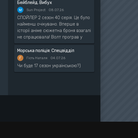
Бейблейд. Вибух
Sun Project
08.07.26
СПОЙЛЕР 2 сезон 40 серія. Це було
найменш очікувано. Вперше в
історії аніме сюжетна броня взагалі
не спрацювала! Волт програв у
Морська поліція: Спецвідділ
Г
Гість Наталя
04.07.26
Чи буде 17 сезон українською?)