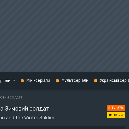
Міні-серіали
Мультсеріали
Українські сері
ріали
мовий солдат
Кримінал
та Зимовий солдат
67%
графія
Мелодрама
США
7.3
on and the Winter Soldier
н
Містика
Україна
терн
Музика