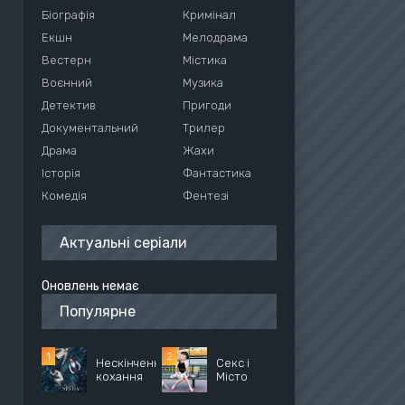
Біографія
Кримінал
Екшн
Мелодрама
Вестерн
Містика
Воєнний
Музика
Детектив
Пригоди
Документальний
Трилер
Драма
Жахи
Історія
Фантастика
Комедія
Фентезі
Актуальні серіали
Оновлень немає
Популярне
Нескінченне
Секс і
кохання
Місто