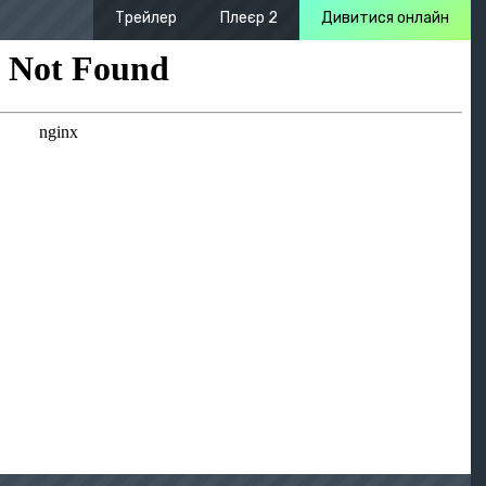
Трейлер
Плеєр 2
Дивитися онлайн