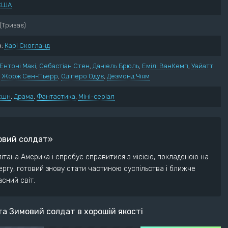
США
нний
Пригоди
ектив
Трилер
(Триває)
ументальний
Жахи
:
Карі Скогланд
ма
Фантастика
рія
Фентезі
Ентоні Макі
,
Себастіан Стен
,
Даніель Брюль
,
Емілі ВанКемп
,
Уайатт
едія
,
Жорж Сен-Пьерр
,
Одіперо Одує
,
Дезмонд Чіям
кшн
,
Драма
,
Фантастика
,
Міні-серіал
мовий солдат»
ітана Америка і спробує справитися з місією, покладеною на
ергу, готовий знову стати частиною суспільства і ближче
сний світ.
та Зимовий солдат в хорошій якості