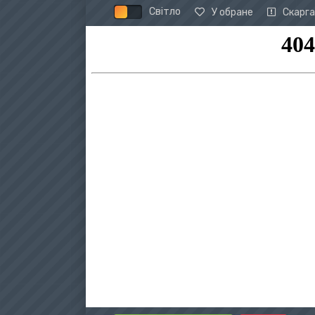
Світло
У обране
Скарга