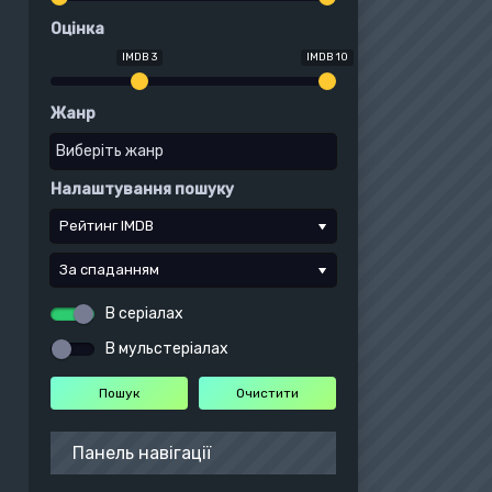
Оцінка
IMDB 3
IMDB 10
Жанр
Налаштування пошуку
Рейтинг IMDB
За спаданням
В серіалах
В мульстеріалах
Панель навігації