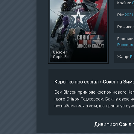
Країна:
Воє
Дет
Рік:
2021
Док
Режисер
Дра
Істо
В ролях:
Расселл
Ком
Сезон 1
Серія 6
Жанр:
Е
Коротко про серіал «Сокіл та Зи
Сем Вілсон приміряє костюм нового Кап
нього Стівом Роджерсом. Бакі, в свою ч
познайомитися з усім, що пропонує суча
Дивитися Сокіл 