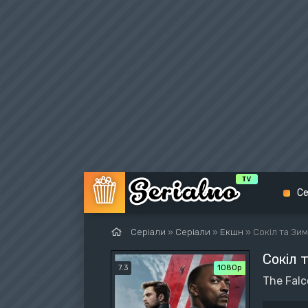
Се
Серіали
»
Серіали
»
Екшн
» Сокіл та Зи
Сокіл 
Біо
7.3
1080p
The Falc
Екш
Вес