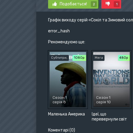
Подобається!
2
1
Графік виходу серій «Сокіл та Зимовий со
error_hash
Рекомендуємо ще:
Субтитри,
1080p
Мега
480р
Сезон 1
Сезон 1
серія 8
серія 10
Маленька Америка
Ідеї, що
перевернули світ
Коментарі (0)