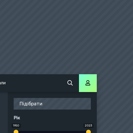
али
Підібрати
Рік
1950
2023